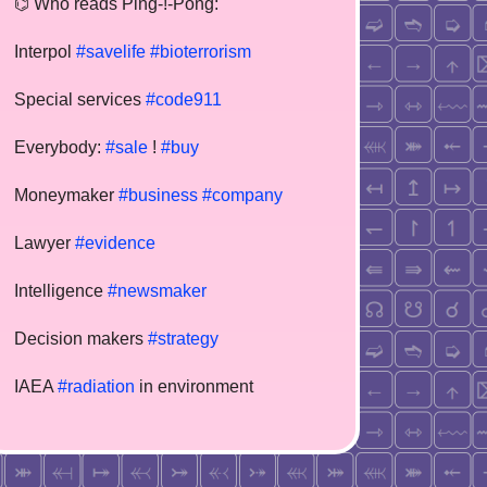
⌬ Who reads Ping-!-Pong:
Interpol
#savelife
#bioterrorism
Special services
#code911
Everybody:
#sale
!
#buy
Moneymaker
#business
#company
Lawyer
#evidence
Intelligence
#newsmaker
Decision makers
#strategy
IAEA
#radiation
in environment