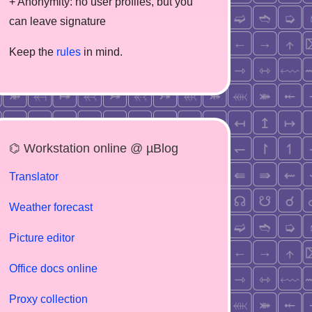
+ Anonymity: no user profiles, but you
can leave signature
Keep the
rules
in mind.
⌬ Workstation online @ µBlog
Translator
Weather forecast
Picture editor
Office docs online
Proxy collection