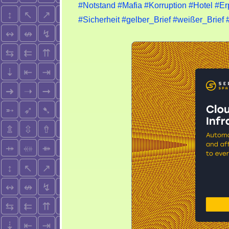
#Notstand
#Mafia
#Korruption
#Hotel
#Er
#Sicherheit
#gelber_Brief
#weißer_Brief