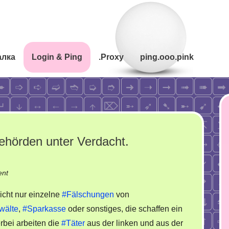
алка
Login & Ping
.Proxy
ping.ooo.pink
ehörden unter Verdacht.
on
nt
Fälschungen.
icht nur einzelne
#Fälschungen
von
Wuppertals
wälte
,
#Sparkasse
oder sonstiges, die schaffen ein
Behörden
bei arbeiten die
#Täter
aus der linken und aus der
unter