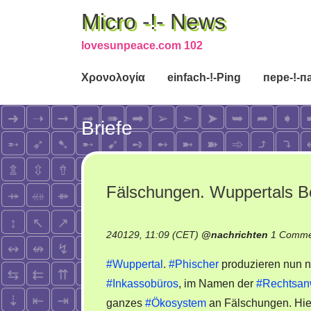
Micro -!- News
lovesunpeace.com 102
Χρονολογία
einfach-!-Ping
пере-!-п
Briefe
Fälschungen. Wuppertals B
240129, 11:09 (CET)
@
nachrichten
1 Comme
#Wuppertal
.
#Phischer
produzieren nun n
#Inkassobüros
, im Namen der
#Rechtsan
ganzes
#Ökosystem
an Fälschungen. Hier