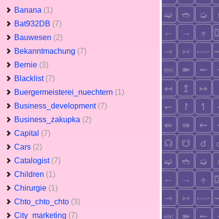
Banana
(1)
Bat932DB
(7)
Bauwesen
(2)
Bekanntmachung
(7)
Bernie
(3)
Blacklist
(7)
Buergermeisterei_nuechtern
(1)
Business_development
(7)
Business_zakupka
(2)
Capital
(7)
Cars
(2)
Catalogist
(7)
Children
(1)
Chirurgie
(1)
Chto_chto_chto
(3)
City_marketing
(7)