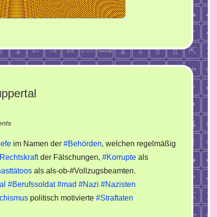
ppertal
on
nts
Maschen
iefe
im Namen der
#Behörden
, welchen regelmäßig
der
Rechtskraft
der Fälschungen,
#Korrupte
als
Neonazi
asttätoos
als als-ob-#Vollzugsbeamten.
in
Wuppertal
al
#Berufssoldat
#mad
#Nazi
#Nazisten
chismus
politisch motivierte
#Straftaten