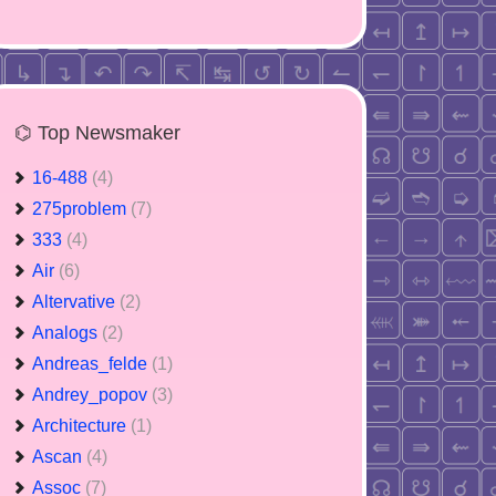
⌬ Top Newsmaker
16-488
(4)
275problem
(7)
333
(4)
Air
(6)
Altervative
(2)
Analogs
(2)
Andreas_felde
(1)
Andrey_popov
(3)
Architecture
(1)
Ascan
(4)
Assoc
(7)