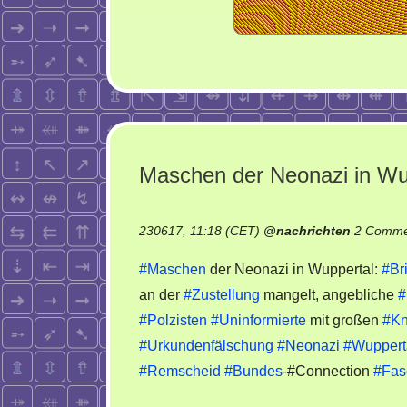
Maschen der Neonazi in Wu
230617, 11:18 (CET)
@
nachrichten
2 Comme
#Maschen
der Neonazi in Wuppertal:
#Br
an der
#Zustellung
mangelt, angebliche
#
#Polzisten
#Uninformierte
mit großen
#Kn
#Urkundenfälschung
#Neonazi
#Wuppert
#Remscheid
#Bundes
-#Connection
#Fas