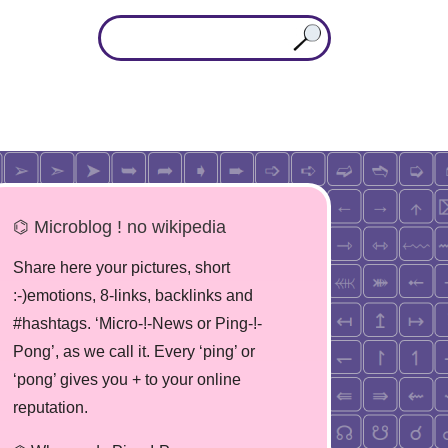
⌬ Microblog ! no wikipedia
Share here your pictures, short
:-)emotions, 8-links, backlinks and
#hashtags. ‘Micro-!-News or Ping-!-
Pong’, as we call it. Every ‘ping’ or
‘pong’ gives you + to your online
reputation.