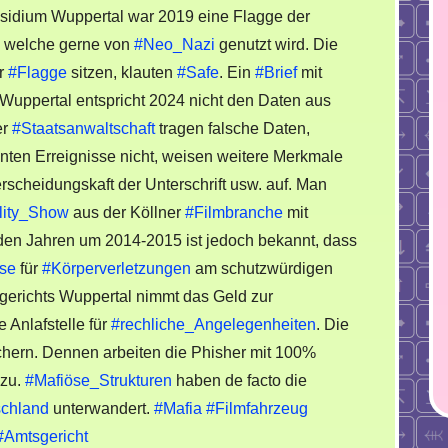
Verdacht.
sidium Wuppertal war 2019 eine Flagge der
t, welche gerne von
#Neo_Nazi
genutzt wird. Die
er
#Flagge
sitzen, klauten
#Safe
. Ein
#Brief
mit
Wuppertal entspricht 2024 nicht den Daten aus
er
#Staatsanwaltschaft
tragen falsche Daten,
nten Erreignisse nicht, weisen weitere Merkmale
rscheidungskaft der Unterschrift usw. auf. Man
lity_Show
aus der Köllner
#Filmbranche
mit
 den Jahren um 2014-2015 ist jedoch bekannt, dass
ise
für
#Körperverletzungen
am schutzwürdigen
sgerichts Wuppertal nimmt das Geld zur
e Anlafstelle für
#rechliche_Angelegenheiten
. Die
chern. Dennen arbeiten die Phisher mit 100%
 zu.
#Mafiöse_Strukturen
haben de facto die
chland
unterwandert.
#Mafia
#Filmfahrzeug
#Amtsgericht