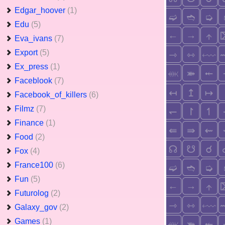
Edgar_hoover
(1)
Edu
(5)
Eva_ivans
(7)
Export
(5)
Ex_press
(1)
Faceblook
(7)
Facebook_of_killers
(6)
Filmz
(7)
Finance
(1)
Food
(2)
Fox
(4)
France100
(6)
Fun
(5)
Futurolog
(2)
Galaxy_gov
(2)
Games
(1)