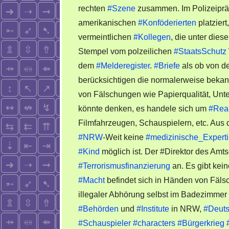
rechten
#Szene
zusammen. Im Polizeiprä
amerikanischen
#Konföderierten
platzier
vermeintlichen
#Kollegen
, die unter dies
Stempel vom polzeilichen
#StaatsSchutz
dem
#Melderegister
.
#Briefe
als ob von d
berücksichtigen die normalerweise bekan
von Fälschungen wie Papierqualität, Unte
könnte denken, es handele sich um
#Rea
Filmfahrzeugen, Schauspielern, etc. Aus
#NRW
-Weit keine
#medizinische_Expert
#Kind
möglich ist. Der #Direktor des Amt
#Terrorismusfinanzierung
an. Es gibt kein
#Macht
befindet sich in Händen von Fäls
illegaler Abhörung selbst im Badezimmer
#Behörden
und
#Institute
in NRW,
#Deuts
#Schauspieler
#characters
#Bürgerkrieg