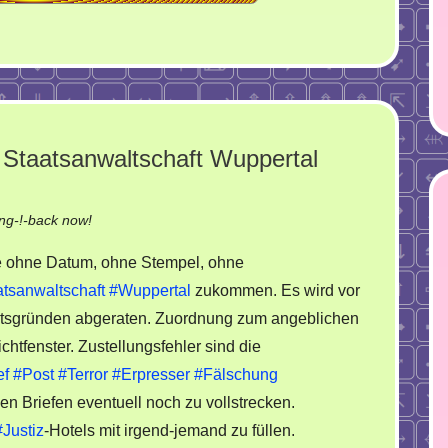
Staatsanwaltschaft Wuppertal
on
ng-!-back now!
Fälschungen
 ohne Datum, ohne Stempel, ohne
im
tsanwaltschaft
#Wuppertal
zukommen. Es wird vor
Namen
tsgründen abgeraten. Zuordnung zum angeblichen
der
Staatsanwaltschaft
ichtfenster. Zustellungsfehler sind die
Wuppertal
ef
#Post
#Terror
#Erpresser
#Fälschung
n Briefen eventuell noch zu vollstrecken.
#Justiz
-Hotels mit irgend-jemand zu füllen.