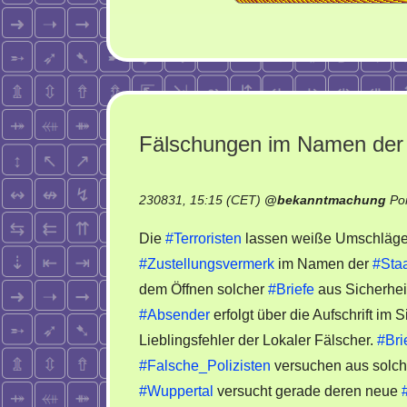
Fälschungen im Namen der 
230831, 15:15 (CET)
@
bekanntmachung
Po
Die
#Terroristen
lassen weiße Umschläge
#Zustellungsvermerk
im Namen der
#Staa
dem Öffnen solcher
#Briefe
aus Sicherhei
#Absender
erfolgt über die Aufschrift im S
Lieblingsfehler der Lokaler Fälscher.
#Bri
#Falsche_Polizisten
versuchen aus solche
#Wuppertal
versucht gerade deren neue