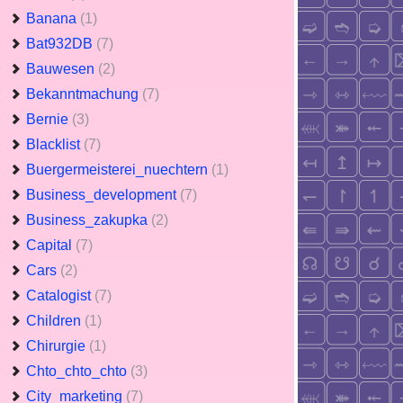
Banana
(1)
Bat932DB
(7)
Bauwesen
(2)
Bekanntmachung
(7)
Bernie
(3)
Blacklist
(7)
Buergermeisterei_nuechtern
(1)
Business_development
(7)
Business_zakupka
(2)
Capital
(7)
Cars
(2)
Catalogist
(7)
Children
(1)
Chirurgie
(1)
Chto_chto_chto
(3)
City_marketing
(7)