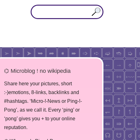
⌬ Microblog ! no wikipedia
Share here your pictures, short
:-)emotions, 8-links, backlinks and
#hashtags. ‘Micro-!-News or Ping-!-
Pong’, as we call it. Every ‘ping’ or
‘pong’ gives you + to your online
reputation.