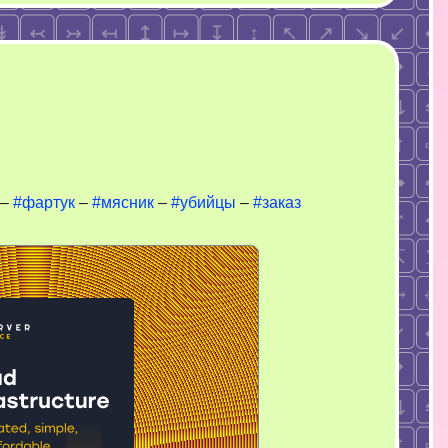
дера
–
#фартук
–
#мясник
–
#убийцы
–
#заказ
илия