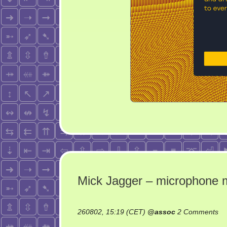
Mick Jagger – microphone mi
on
260802, 15:19 (CET)
@
assoc
2 Comments
Mi