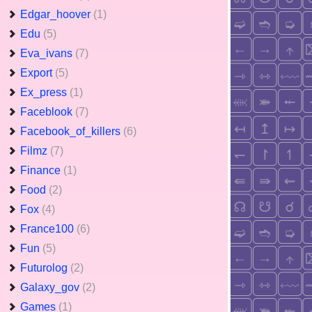
Edgar_hoover
(1)
Edu
(5)
Eva_ivans
(7)
Export
(5)
Ex_press
(1)
Faceblook
(7)
Facebook_of_killers
(6)
Filmz
(7)
Finance
(1)
Food
(2)
Fox
(4)
France100
(6)
Fun
(5)
Futurolog
(2)
Galaxy_gov
(2)
Games
(1)