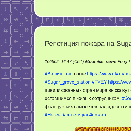
Репетиция пожара на Sugar
260802, 16:47 (CET)
@
comics_news
Pong-!
#Вашингтон
в огне
https://www.ntv.ru/n
#Sugar_grove_station
#FVEY
https://ww
цивилизованных стран мира выскажут
оставшимся в живых сотрудникам.
#бе
французских самолётов над ядерным 
#Негев
.
#репетиция
#пожар