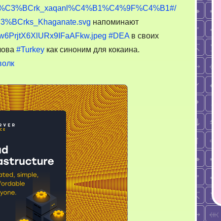
ставленного
3%B6yt%C3%BCrk_xaqanl%C4%B1%C4%9F%C4%B1#/
альца
C3%BCrks_Khaganate.svg
напоминают
e/ow6PrjtX6XlURx9IFaAFkw.jpeg
#DEA
в своих
слова
#Turkey
как синоним для кокаина.
волк