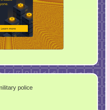
litary police
ck