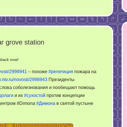
 grove station
on
-back now!
Репетиция
ovosti/2998941
– похоже
#репетиция
пожара на
пожара
w.ntv.ru/novosti/2998943
Президенты
на
 слова соболезнования и пообещают помощь
Sugar
grove
долаги
и их
#сухостой
против концепции
station
центром #Dimona
#Димона
в святой пустыне