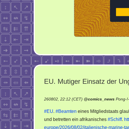
EU. Mutiger Einsatz der Un
260802, 22:12 (CET)
@
comics_news
Pong-!
#EU
.
#Beamten
eines Mitgliedstaats gla
und betretten ein afrikanisches
#Schiff
.
ht
europe/2026/08/02/italienische-marine-tan