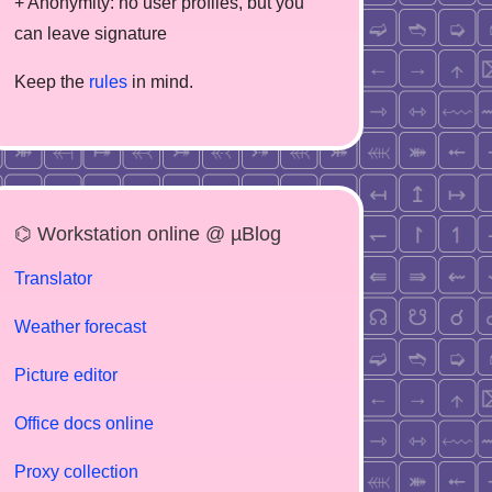
+ Anonymity: no user profiles, but you
can leave signature
Keep the
rules
in mind.
⌬ Workstation online @ µBlog
Translator
Weather forecast
Picture editor
Office docs online
Proxy collection