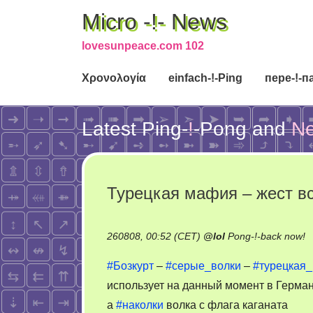
Micro -!- News
lovesunpeace.com 102
Χρονολογία
einfach-!-Ping
пере-!-п
Latest Ping-
!
-Pong
and
N
Турецкая мафия – жест в
o
260808, 00:52 (CET)
@
lol
Pong-!-back now!
Т
#Бозкурт
–
#серые_волки
–
#турецкая
м
использует на данный момент в Герма
–
а
#наколки
волка с флага каганата
ж