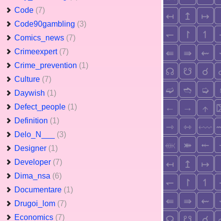
Code
(7)
Code90gambling
(3)
Comics_news
(7)
Crimeexpert
(7)
Crime_prevention
(1)
Culture
(7)
Daywish
(1)
Defect_people
(1)
Definition
(1)
Delo_N___
(3)
Designer
(1)
Developer
(7)
Dima_nsa
(6)
Documentare
(1)
Drugoi_lom
(7)
Economics
(7)