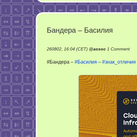
Бандера – Басилия
on
260802, 16:04 (CET)
@
assoc
1 Comment
Бан
#Бандера –
#Басилия
–
#знак_отличия
–
Бас