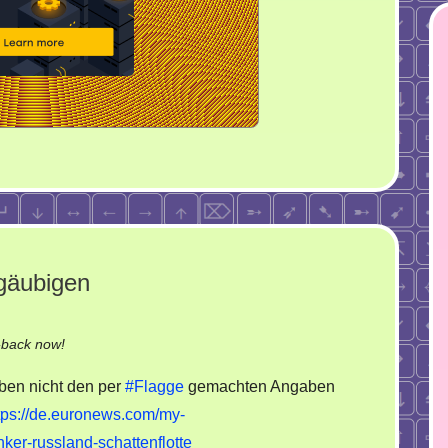
gäubigen
on
-back now!
EU.
uben nicht den per
#Flagge
gemachten Angaben
Mutiger
tps://de.euronews.com/my-
Einsatz
ker-russland-schattenflotte
der