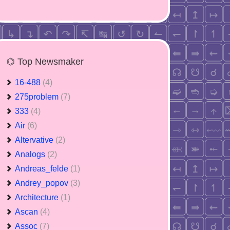
⌬ Top Newsmaker
16-488
(4)
275problem
(7)
333
(4)
Air
(6)
Altervative
(2)
Analogs
(2)
Andreas_felde
(1)
Andrey_popov
(3)
Architecture
(1)
Ascan
(4)
Assoc
(7)