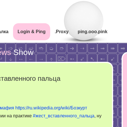
алка
Login & Ping
.Proxy
ping.ooo.pink
ews
Show
ставленного пальца
n
урецкая
_мафия
https://ru.wikipedia.org/wiki/Бозкурт
афия
нии на практике
#жест_вставленного_пальца
, ну
ест