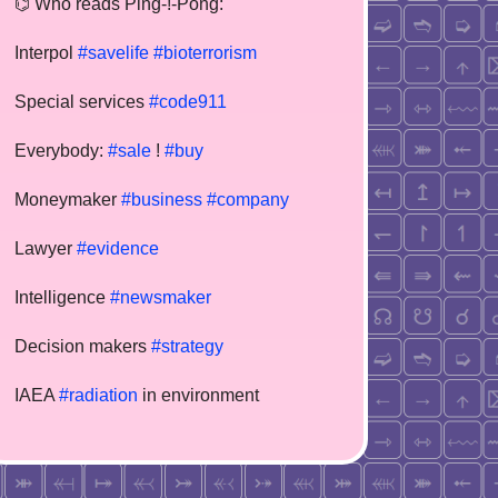
⌬ Who reads Ping-!-Pong:
Interpol
#savelife
#bioterrorism
Special services
#code911
Everybody:
#sale
!
#buy
Moneymaker
#business
#company
Lawyer
#evidence
Intelligence
#newsmaker
Decision makers
#strategy
IAEA
#radiation
in environment