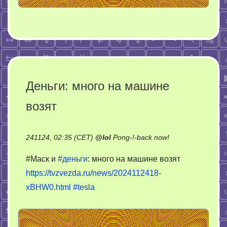
Деньги: много на машине
возят
on
241124, 02:35 (CET)
@
lol
Pong-!-back now!
Деньги:
#Маск и
#деньги
: много на машине возят
много
https://tvzvezda.ru/news/2024112418-
на
xBHW0.html
#tesla
машине
возят