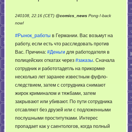
240108, 22:16 (CET)
@
comics_news
Pong-!-back
on
now!
Рынок
#Рынок_работы
в Германии. Вас возьмут на
работы
работу, если есть что расследовать против
в
Вас. Причина:
#Деньги
для работодателя в
Германии
полицейских откатах через
#заказы
. Сначала
сотрудник и работотадетль на прикормке
несколько лет заранее известным фуфло-
следствием, затем с сотрудника снимают
жирок криминалом и тяжбами, затем
закрывают или убивают. По пути сотрудника
отсавляют без друзей или с подложенными
послушными проститутками. Интерес
пропадает как у саентологов, когда полный