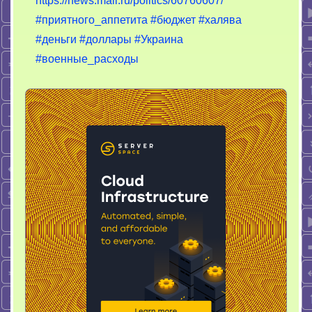
https://news.mail.ru/politics/60760607/
#приятного_аппетита
#бюджет
#халява
#деньги
#доллары
#Украина
#военные_расходы