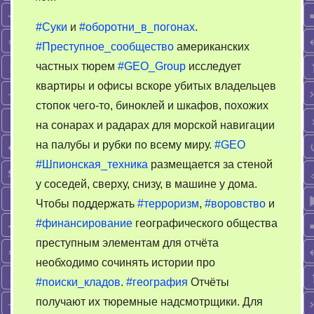
Как
#Суки
и
#оборотни_в_погонах
.
работает
#Преступное_сообщество
американских
криминальная
частных тюрем
#GEO_Group
исследует
разведка
ссучившихся.
квартиры и офисы вскоре убитых владельцев
Финансирование.
стопок чего-то, биноклей и шкафов, похожих
на сонарах и радарах для морской навигации
на палубы и рубки по всему миру.
#GEO
#Шпионская_техника
размещается за стеной
у соседей, сверху, снизу, в машине у дома.
Чтобы поддержать
#терроризм
,
#воровство
и
#финансирование
географического общества
преступным элементам для отчёта
необходимо сочинять истории про
#поиски_кладов
.
#география
Отчёты
получают их тюремные надсмотрщики. Для