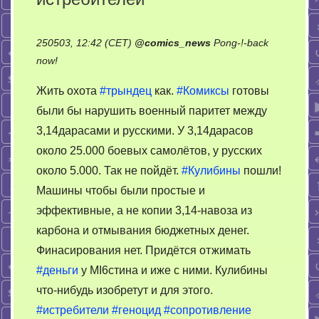
250503, 12:42 (CET)
@
comics_news
Pong-!-back
on
now!
Построить
Жить охота
#трындец
как.
#Комиксы
готовы
40.000
были бы нарушить военный паритет между
истребителей
3,14дарасами и русскими. У 3,14дарасов
около 25.000 боевых самолётов, у русских
около 5.000. Так не пойдёт.
#Кулибины
пошли!
Машины чтобы были простые и
эффективные, а не копии 3,14-навоза из
карбона и отмывания бюджетных денег.
Финасирования нет. Придётся отжимать
#деньги
у MI6стина и иже с ними. Кулибины
что-нибудь изобретут и для этого.
#истребители
#геноцид
#сопротивление