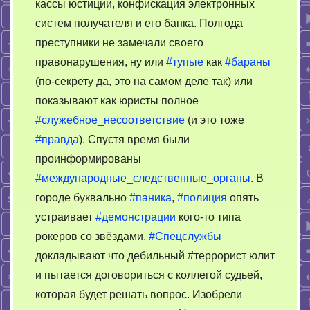
кассы юстиции, конфискация электронных
систем получателя и его банка. Полгода
преступники не замечали своего
правонарушения, ну или
#тупые
как
#бараны
(по-секрету да, это на самом деле так) или
показывают как юристы полное
#служебное_несоответствие
(и это тоже
#правда
). Спустя время были
проинформированы
#международные_следственные_органы
. В
городе буквально
#паника
,
#полиция
опять
устраивает
#демонстрации
кого-то типа
рокеров со звёздами.
#Спецслужбы
докладывают что дебильный #террорист юлит
и пытается договориться с коллегой судьей,
которая будет решать вопрос. Изобрели