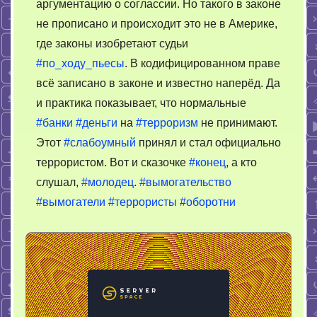
аргументацию о соглассии. Но такого в законе
не прописано и происходит это не в Америке,
где законы изобретают судьи
#по_ходу_пьесы
. В кодифицированном праве
всё записано в законе и известно наперёд. Да
и практика показывает, что нормальные
#банки
#деньги
на
#терроризм
не принимают.
Этот
#слабоумный
принял и стал официально
террористом. Вот и сказочке
#конец
, а кто
слушал,
#молодец
.
#вымогательство
#вымогатели
#террористы
#оборотни