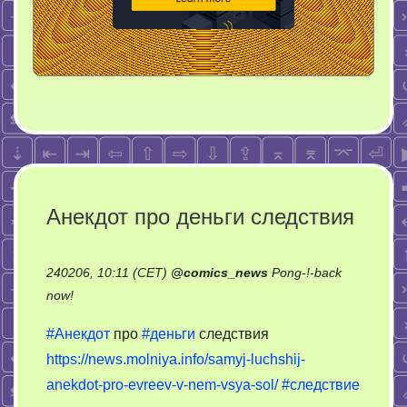
Анекдот про деньги следствия
240206, 10:11 (CET)
@
comics_news
Pong-!-back
on
now!
Анекдот
#Анекдот
про
#деньги
следствия
про
https://news.molniya.info/samyj-luchshij-
деньги
anekdot-pro-evreev-v-nem-vsya-sol/
#следствие
следствия