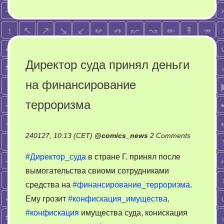
Директор суда принял деньги
на финансирование
терроризма
on
240127, 10:13 (CET)
@
comics_news
2 Comments
Директо
#Директор_суда
в стране Г. принял после
суда
вымогательства свиоми сотрудниками
принял
средства на
#финансирование_терроризма
.
деньги
на
Ему грозит
#конфискация_имущества
,
финансир
#конфискация
имущества суда, конискация
террориз