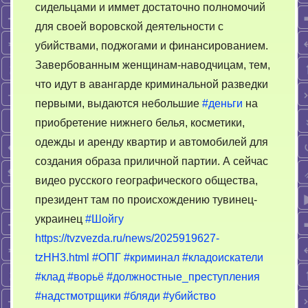
сидельцами и иммет достаточно полномочий
для своей воровской деятельности с
убийствами, поджогами и финансированием.
Завербованным женщинам-наводчицам, тем,
что идут в авангарде криминальной разведки
первыми, выдаются небольшие
#деньги
на
приобретение нижнего белья, коcметики,
одежды и аренду квартир и автомобилей для
создания образа приличной партии. А сейчас
видео русского географического общества,
президент там по происхождению тувинец-
украинец
#Шойгу
https://tvzvezda.ru/news/2025919627-
tzHH3.html
#ОПГ
#криминал
#кладоискатели
#клад
#ворьё
#должностные_преступления
#надстмотрщики
#бляди
#убийство