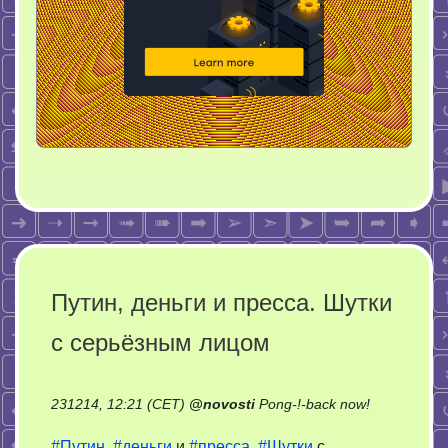
Путин, деньги и пресса. Шутки
с серьёзным лицом
on
231214, 12:21 (CET)
@
novosti
Pong-!-back now!
Путин,
#Путин
,
#деньги
и
#пресса
.
#Шутки
с