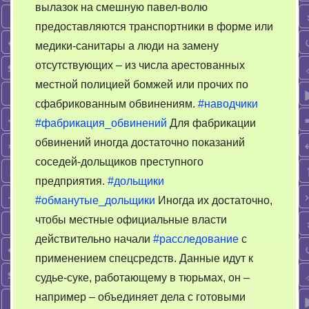
вылазок на смешную павел-волю
предоставляются транспортники в форме или
медики-санитары а люди на замену
отсутствующих – из числа арестованных
местной полицией бомжей или прочих по
сфабрикованным обвинениям.
#наводчики
#фабрикация_обвинений
Для фабрикации
обвинений иногда достаточно показаний
соседей-дольщиков преступного
предприятия.
#дольщики
#обманутые_дольщики
Иногда их достаточно,
чтобы местные официальные власти
действительно начали
#расследование
с
применением спецсредств. Данные идут к
судье-суке, работающему в тюрьмах, он –
например – объединяет дела с готовыми