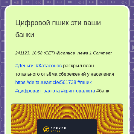
Цифровой пшик эти ваши
банки
on
241123, 16:58 (CET)
@
comics_news
1 Comment
Цифровой
#Деньги
:
#Катасонов
раскрыл план
пшик
тотального отъёма сбережений у населения
эти
https://deita.ru/article/561738
#пшик
ваши
банки
#цифровая_валюта
#криптовалюта
#банк