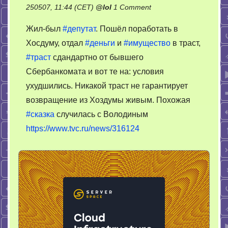
on
250507, 11:44 (CET)
@
lol
1 Comment
Маленькая
Жил-был
#депутат
. Пошёл поработать в
трагедия
Хосдуму, отдал
#деньги
и
#имущество
в траст,
о
#траст
сдандартно от бывшего
банках
в
Сбербанкомата и вот те на: условия
двух
ухудшились. Никакой траст не гарантирует
частях
возвращение из Хоздумы живым. Похожая
#сказка
случилась с Володиным
https://www.tvc.ru/news/316124