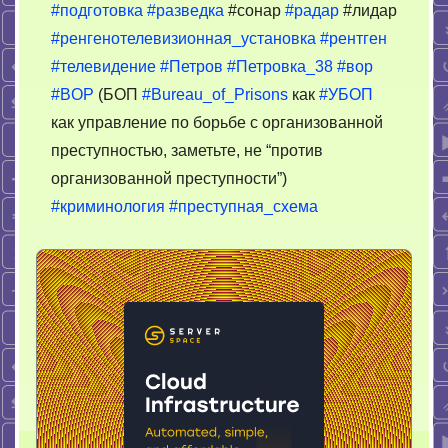
#подготовка
#разведка
#сонар
#радар
#лидар
#ренгенотелевизионная_установка
#рентген
#телевидение
#Петров
#Петровка_38
#вор
#BOP
(БОП
#Bureau_of_Prisons
как
#УБОП
как управление по борьбе с организованной
преступностью, заметьте, не “против
организованной преступности”)
#криминология
#преступная_схема