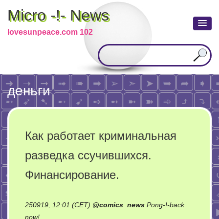
Micro -!- News
lovesunpeace.com 102
деньги
Как работает криминальная
разведка ссучившихся.
Финансирование.
250919, 12:01 (CET)
@
comics_news
Pong-!-back
on
now!