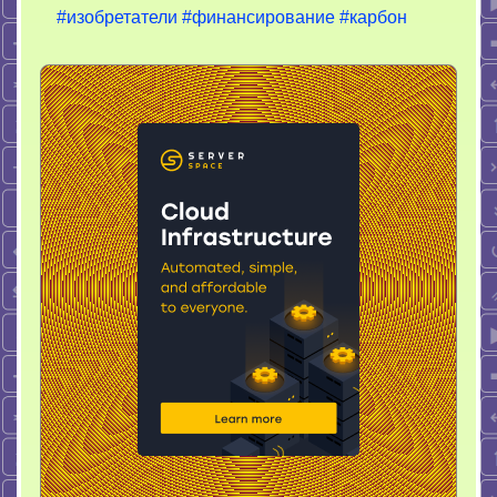
#изобретатели
#финансирование
#карбон