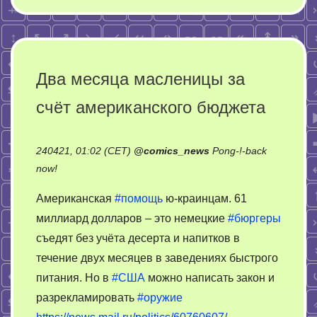
Два месяца масленицы за
счёт американского бюджета
240421, 01:02 (CET)
@
comics_news
Pong-!-back
on
now!
Два
Американская
#помощь
ю-краинцам. 61
месяца
миллиард долларов – это немецкие
#бюргеры
масленицы
съедят без учёта десерта и напитков в
за
счёт
течение двух месяцев в заведениях быстрого
американского
питания. Но в
#США
можно написать закон и
бюджета
разрекламировать
#оружие