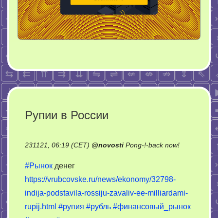
Рупии в России
on
231121, 06:19 (CET)
@
novosti
Pong-!-back now!
Рупии
#Рынок
денег
в
https://vrubcovske.ru/news/ekonomy/32798-
России
indija-podstavila-rossiju-zavaliv-ee-milliardami-
rupij.html
#рупия
#рубль
#финансовый_рынок