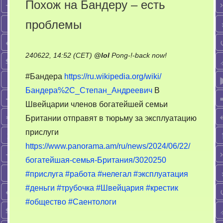
Похож на Бандеру – есть
проблемы
on
240622, 14:52 (CET)
@
lol
Pong-!-back now!
Похож
#Бандера
https://ru.wikipedia.org/wiki/
на
Бандера%2C_Степан_Андреевич
В
Бандеру
Швейцарии членов богатейшей семьи
–
есть
Британии отправят в тюрьму за эксплуатацию
проблемы
прислуги
https://www.panorama.am/ru/news/2024/06/22/
богатейшая-семья-Британия/3020250
#прислуга
#работа
#нелегал
#эксплуатация
#деньги
#трубочка
#Швейцария
#крестик
#общество
#Саентологи