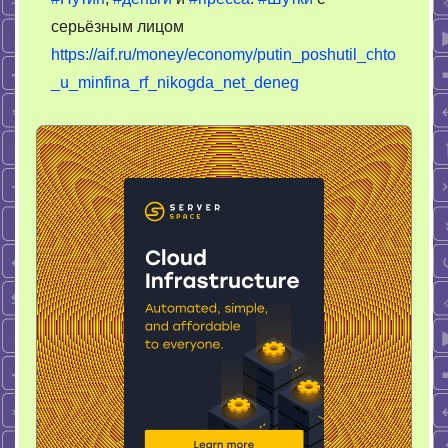
деньги
серьёзным лицом
и
https://aif.ru/money/economy/putin_poshutil_chto
пресса.
Шутки
_u_minfina_rf_nikogda_net_deneg
с
серьёзным
лицом