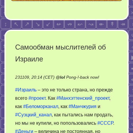
Самообман мыслителей об
Израиле
on
231109, 20:14 (CET)
@
lol
Pong-!-back now!
Самообман
#Израиль
– это не только страна, но прежде
мыслителей
всего
#проект
. Как
#Манхэттенский_проект
,
об
как
#Беломорканал
, как
#Манчжурия
и
Израиле
#Суэцкий_канал
, как пытались нам продать,
но мы не купили, но попользовались
#СССР
.
#Деньги
– величина не постоянная, но