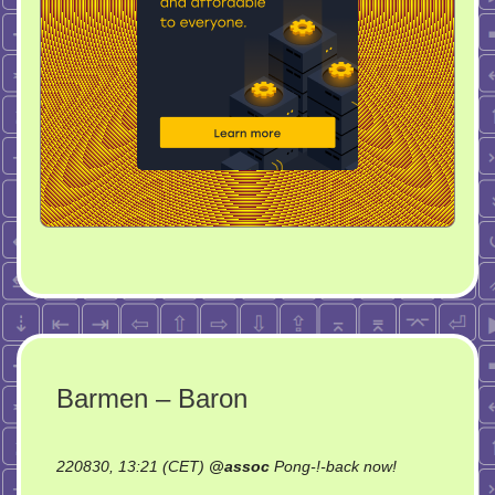
Barmen – Baron
on
220830, 13:21 (CET)
@
assoc
Pong-!-back now!
Barmen