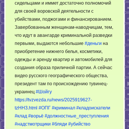
сидельцами и иммет достаточно полномочий
для своей воровской деятельности с
убийствами, поджогами и финансированием.
Завербованным женщинам-наводчицам, тем,
что идут в авангарде криминальной разведки
первыми, выдаются небольшие
#деньги
на
приобретение нижнего белья, коcметики,
одежды и аренду квартир и автомобилей для
создания образа приличной партии. А сейчас
видео русского географического общества,
президент там по происхождению тувинец-
украинец
#Шойгу
https://tvzvezda.ru/news/2025919627-
tzHH3.html
#ОПГ
#криминал
#кладоискатели
#клад
#ворьё
#должностные_преступления
#надстмотрщики
#бляди
#убийство