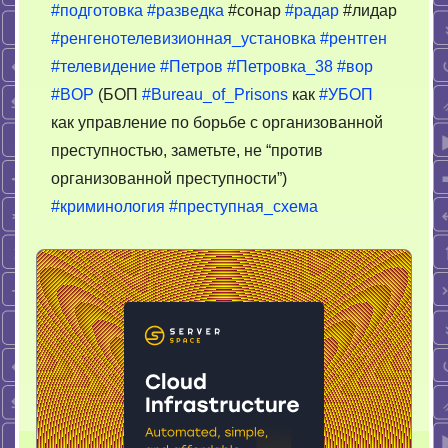
#подготовка
#разведка
#сонар
#радар
#лидар
#ренгенотелевизионная_установка
#рентген
#телевидение
#Петров
#Петровка_38
#вор
#BOP
(БОП
#Bureau_of_Prisons
как
#УБОП
как управление по борьбе с организованной
преступностью, заметьте, не “против
организованной преступности”)
#криминология
#преступная_схема