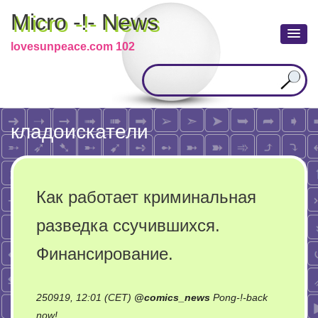
Micro -!- News
lovesunpeace.com 102
кладоискатели
Как работает криминальная
разведка ссучившихся.
Финансирование.
250919, 12:01 (CET)
@
comics_news
Pong-!-back
on
now!