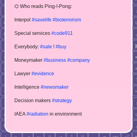
⌬ Who reads Ping-!-Pong:
Interpol
#savelife
#bioterrorism
Special services
#code911
Everybody:
#sale
!
#buy
Moneymaker
#business
#company
Lawyer
#evidence
Intelligence
#newsmaker
Decision makers
#strategy
IAEA
#radiation
in environment