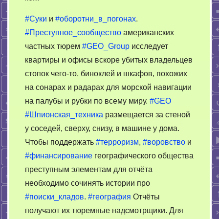
Как
#Суки
и
#оборотни_в_погонах
.
работает
#Преступное_сообщество
американских
криминальная
частных тюрем
#GEO_Group
исследует
разведка
ссучившихся.
квартиры и офисы вскоре убитых владельцев
Финансирование.
стопок чего-то, биноклей и шкафов, похожих
на сонарах и радарах для морской навигации
на палубы и рубки по всему миру.
#GEO
#Шпионская_техника
размещается за стеной
у соседей, сверху, снизу, в машине у дома.
Чтобы поддержать
#терроризм
,
#воровство
и
#финансирование
географического общества
преступным элементам для отчёта
необходимо сочинять истории про
#поиски_кладов
.
#география
Отчёты
получают их тюремные надсмотрщики. Для