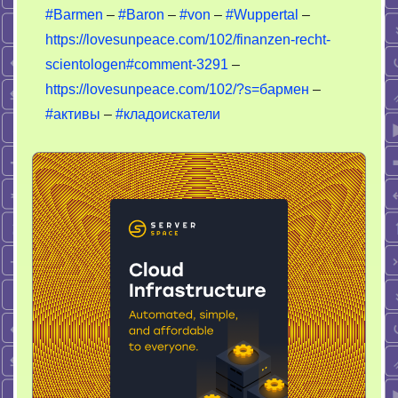
#Barmen
–
#Baron
–
#von
–
#Wuppertal
–
–
https://lovesunpeace.com/102/finanzen-recht-
Baron
scientologen#comment-3291
–
https://lovesunpeace.com/102/?s=бармен
–
#активы
–
#кладоискатели