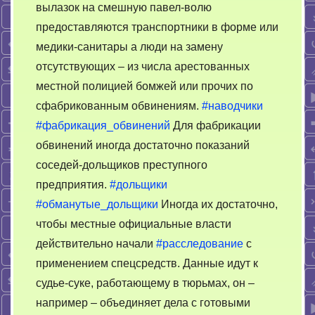
вылазок на смешную павел-волю
предоставляются транспортники в форме или
медики-санитары а люди на замену
отсутствующих – из числа арестованных
местной полицией бомжей или прочих по
сфабрикованным обвинениям.
#наводчики
#фабрикация_обвинений
Для фабрикации
обвинений иногда достаточно показаний
соседей-дольщиков преступного
предприятия.
#дольщики
#обманутые_дольщики
Иногда их достаточно,
чтобы местные официальные власти
действительно начали
#расследование
с
применением спецсредств. Данные идут к
судье-суке, работающему в тюрьмах, он –
например – объединяет дела с готовыми