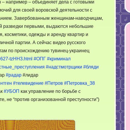
н – например – объединяет дела с готовыми
очий для своей воровской деятельности с
анием. Завербованным женщинам-наводчицам,
ной разведки первыми, выдаются небольшие
, коcметики, одежды и аренду квартир и
ичной партии. А сейчас видео русского
 там по происхождению тувинец-украинец
9627-tzHH3.html
#ОПГ
#криминал
стные_преступления
#надстмотрщики
#бляди
ар
#радар
#лидар
нтген
#телевидение
#Петров
#Петровка_38
ак
#УБОП
как управление по борьбе с
е, не “против организованной преступности”)