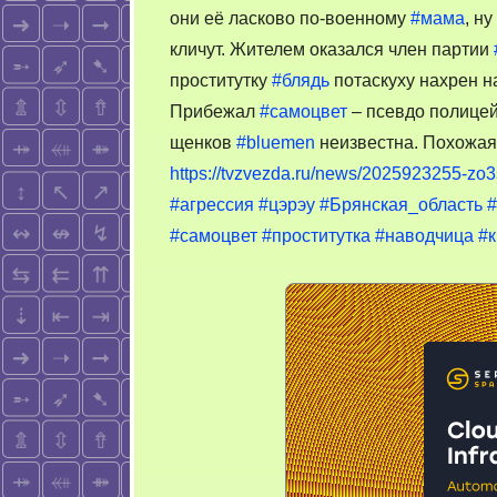
они её ласково по-военному
#мама
, н
кличут. Жителем оказался член партии
проститутку
#блядь
потаскуху нахрен н
Прибежал
#самоцвет
– псевдо полицей
щенков
#bluemen
неизвестна. Похожая
https://tvzvezda.ru/news/2025923255-zo3
#агрессия
#цэрэу
#Брянская_область
#
#самоцвет
#проститутка
#наводчица
#