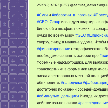
250919, 12:01 (CET)
@
comics_news
Pong-!
#Суки
и
#оборотни_в_погонах
.
#Прест
#GEO_Group
исследует квартиры и офи
биноклей и шкафов, похожих на сонара
рубки по всему миру.
#GEO
#Шпионска
сверху, снизу, в машине у дома. Чтоб
#финансирование
географического об
необходимо сочинять истории про
#пои
тюремные надсмотрщики. Для вылазок
транспортники в форме или медики-сан
числа арестованных местной полицие
обвинениям.
#наводчики
#фабрикация
достаточно показаний соседей-дольщи
#обманутые_дольщики
Иногда их дост
действительно начали
#расследование