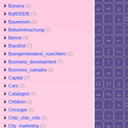
Banana
(1)
Bat932DB
(7)
Bauwesen
(2)
Bekanntmachung
(7)
Bernie
(3)
Blacklist
(7)
Buergermeisterei_nuechtern
(1)
Business_development
(7)
Business_zakupka
(2)
Capital
(7)
Cars
(2)
Catalogist
(7)
Children
(1)
Chirurgie
(1)
Chto_chto_chto
(3)
City_marketing
(7)