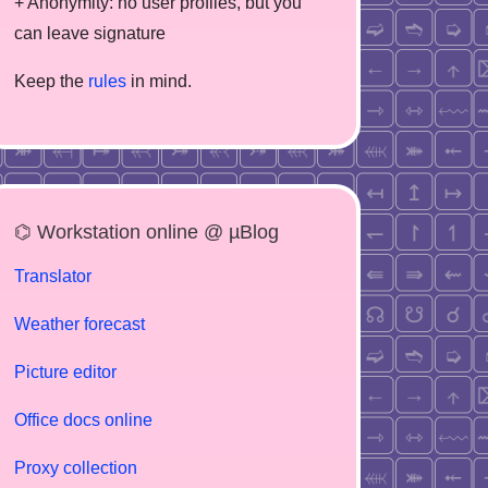
+ Anonymity: no user profiles, but you
can leave signature
Keep the
rules
in mind.
⌬ Workstation online @ µBlog
Translator
Weather forecast
Picture editor
Office docs online
Proxy collection