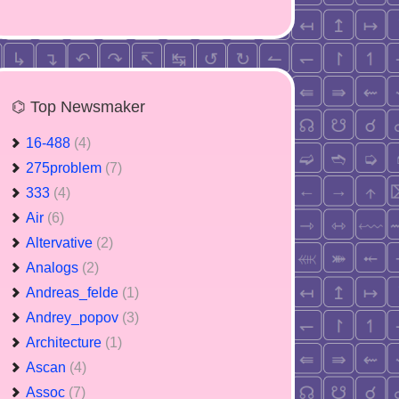
⌬ Top Newsmaker
16-488
(4)
275problem
(7)
333
(4)
Air
(6)
Altervative
(2)
Analogs
(2)
Andreas_felde
(1)
Andrey_popov
(3)
Architecture
(1)
Ascan
(4)
Assoc
(7)