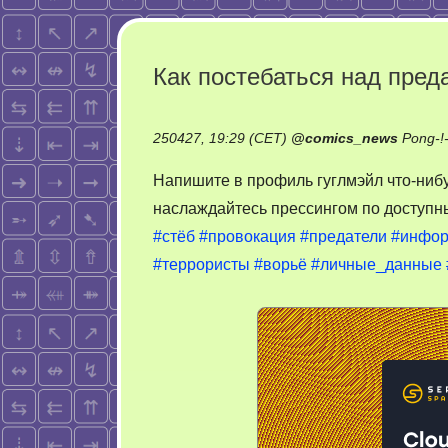
Как постебаться над пред
250427, 19:29 (CET)
@
comics_news
Pong-!
Напишите в профиль гуглмэйл что-нибу
наслаждайтесь прессингом по доступ
#стёб
#провокация
#предатели
#инфо
#террористы
#ворьё
#личные_данные