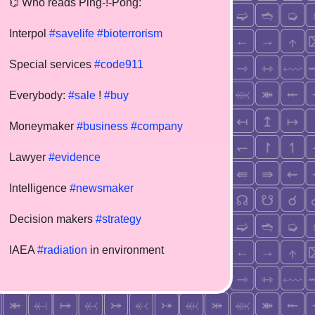
⌬ Who reads Ping-!-Pong:
Interpol
#savelife
#bioterrorism
Special services
#code911
Everybody:
#sale
!
#buy
Moneymaker
#business
#company
Lawyer
#evidence
Intelligence
#newsmaker
Decision makers
#strategy
IAEA
#radiation
in environment