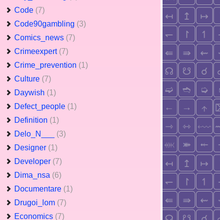
Code
(7)
Code90gambling
(3)
Comics_news
(7)
Crimeexpert
(7)
Crime_prevention
(1)
Culture
(7)
Daywish
(1)
Defect_people
(1)
Definition
(1)
Delo_N___
(3)
Designer
(1)
Developer
(7)
Dima_nsa
(6)
Documentare
(1)
Drugoi_lom
(7)
Economics
(7)