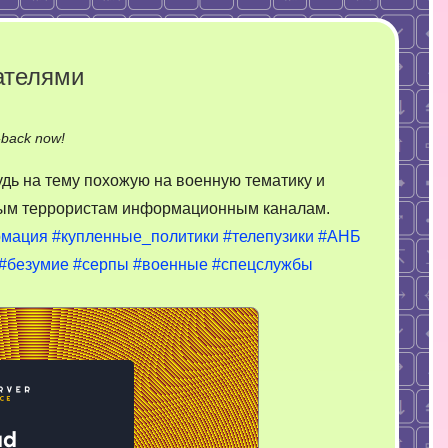
ателями
on
-back now!
Как
дь на тему похожую на военную тематику и
постебаться
ным террористам информационным каналам.
над
рмация
#купленные_политики
#телепузики
#АНБ
предателями
#безумие
#серпы
#военные
#спецслужбы