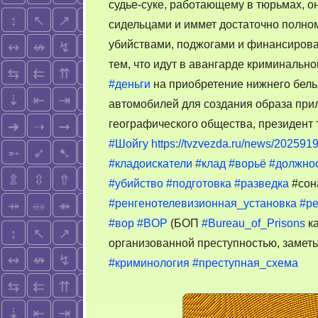
судье-суке, работающему в тюрьмах, о
сидельцами и иммет достаточно полном
убийствами, поджогами и финансиров
тем, что идут в авангарде криминаль
#деньги
на приобретение нижнего белья
автомобилей для создания образа прил
географического общества, президент
#Шойгу
https://tvzvezda.ru/news/202591
#кладоискатели
#клад
#ворьё
#должно
#убийство
#подготовка
#разведка
#сон
#ренгенотелевизионная_установка
#ре
#вор
#BOP
(БОП
#Bureau_of_Prisons
к
организованной преступностью, заметьт
#криминология
#преступная_схема