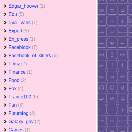
Edgar_hoover
(1)
Edu
(5)
Eva_ivans
(7)
Export
(5)
Ex_press
(1)
Faceblook
(7)
Facebook_of_killers
(6)
Filmz
(7)
Finance
(1)
Food
(2)
Fox
(4)
France100
(6)
Fun
(5)
Futurolog
(2)
Galaxy_gov
(2)
Games
(1)