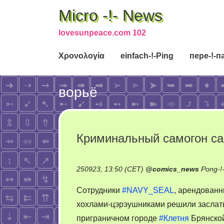
Micro -!- News
lovesunpeace.com 102
Χρονολογία
einfach-!-Ping
пере-!-п
ворьё
Криминальный самогон с
250923, 13:50 (CET)
@
comics_news
Pong-!
Сотрудники
#NAVY_SEAL
, арендованн
хохлами-цэрэушниками решили заслать
приграничном городе
#Клетня
Брянской