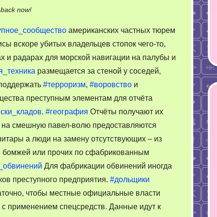
on
-back now!
Как
упное_сообщество
американских частных тюрем
работает
сы вскоре убитых владельцев стопок чего-то,
криминальная
х и радарах для морской навигации на палубы и
разведка
ссучившихся.
я_техника
размещается за стеной у соседей,
Финансирование.
ы поддержать
#терроризм
,
#воровство
и
щества преступным элементам для отчёта
ски_кладов
.
#география
Отчёты получают их
 на смешную павел-волю предоставляются
итары а люди на замену отсутствующих – из
й бомжей или прочих по сфабрикованным
_обвинений
Для фабрикации обвинений иногда
ков преступного предприятия.
#дольщики
аточно, чтобы местные официальные власти
с применением спецсредств. Данные идут к