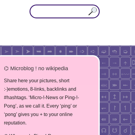
⌬ Microblog ! no wikipedia
Share here your pictures, short
:-)emotions, 8-links, backlinks and
#hashtags. ‘Micro-!-News or Ping-!-
Pong’, as we call it. Every ‘ping’ or
‘pong’ gives you + to your online
reputation.