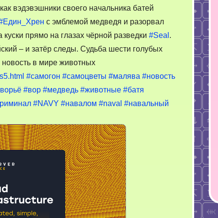
у как вэдэвэшники своего начальника батей
#Един_Хрен
с эмблемой медведя и разорвал
а куски прямо на глазах чёрной разведки
#Seal
.
ский – и затёр следы. Судьба шести голубых
 новость в мире животных
s5.html
#самогон
#самоцветы
#малява
#новость
ворьё
#вор
#медведь
#животные
#батя
криминал
#NAVY
#навалом
#naval
#навальный