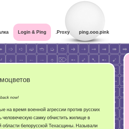
алка
Login & Ping
.Proxy
ping.ooo.pink
амоцветов
on
-back now!
Криминальный
ые на время военной агрессии против русских
самогон
 человеческую самку обчистить жилище в
самоцветов
 области белорусской Техасщины. Называли