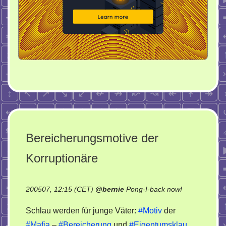
Bereicherungsmotive der
Korruptionäre
on
200507, 12:15 (CET)
@
bernie
Pong-!-back now!
Bereicherung
Schlau werden für junge Väter:
#Motiv
der
der
#Mafia
–
#Bereicherung
und
#Eigentumsklau