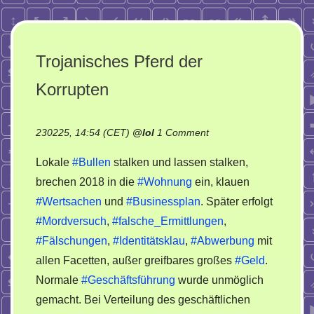
Trojanisches Pferd der
Korrupten
on
230225, 14:54 (CET)
@
lol
1 Comment
Trojanisches
Lokale
#Bullen
stalken und lassen stalken,
Pferd
brechen 2018 in die
#Wohnung
ein, klauen
der
#Wertsachen
und
#Businessplan
. Später erfolgt
Korrupten
#Mordversuch
,
#falsche_Ermittlungen
,
#Fälschungen
,
#Identitätsklau
,
#Abwerbung
mit
allen Facetten, außer greifbares großes
#Geld
.
Normale
#Geschäftsführung
wurde unmöglich
gemacht. Bei Verteilung des geschäftlichen