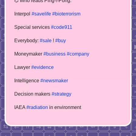
⌬ Who reads Ping-!-Pong:
Interpol
#savelife
#bioterrorism
Special services
#code911
Everybody:
#sale
!
#buy
Moneymaker
#business
#company
Lawyer
#evidence
Intelligence
#newsmaker
Decision makers
#strategy
IAEA
#radiation
in environment