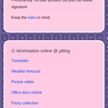
+ Anonymity: no user profiles, but you can leave
signature
Keep the
rules
in mind.
⌬ Workstation online @ µBlog
Translator
Weather forecast
Picture editor
Office docs online
Proxy collection