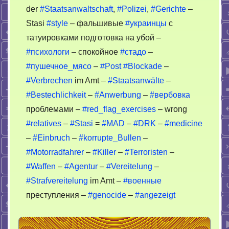
der
#Staatsanwaltschaft
,
#Polizei
,
#Gerichte
–
Stasi
#style
– фальшивые
#украинцы
с
татуировками подготовка на убой –
#психологи
– спокойное
#стадо
–
#пушечное_мясо
–
#Post
#Blockade
–
#Verbrechen
im Amt –
#Staatsanwälte
–
#Bestechlichkeit
–
#Anwerbung
–
#вербовка
проблемами –
#red_flag_exercises
– wrong
#relatives
–
#Stasi
=
#MAD
–
#DRK
–
#medicine
–
#Einbruch
–
#korrupte_Bullen
–
#Motorradfahrer
–
#Killer
–
#Terroristen
–
#Waffen
–
#Agentur
–
#Vereitelung
–
#Strafvereitelung
im Amt –
#военные
преступления –
#genocide
–
#angezeigt