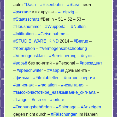
aufm
#Dach
–
#Eisenbahn
–
#Stasi
– мол
#русские
и их друзья –
#Leipzig
–
#Staatsschutz
#Berlin – 51 – 52 – 53 –
#Hausnummer
–
#Wuppertal
–
#Nutten
–
#Infiltration
–
#Geiselnahme
–
#STUDIE_WARE_KIND
2014 –
#Betrug
–
#Korruption
–
#Vermögensabschöpfung
=
#Vermögensklau
–
#Bereicherung
–
#суки
–
#ворьё
без понятий – #Personal –
#президент
–
#speechwriter
–
#Авария
дочь мента –
#фильм
–
#Filmtabletten
–
#поток_энергии
–
#шпионаж
–
#radiation
–
#испытания
–
#высокочастотное_навязывание_сигнала
–
#Lange
–
#пытки
–
#torture
–
#Ordnungsbehörden
–
#Spionage
–
#Anzeigen
gegen nicht durch –
#Fälschungen
im Namen