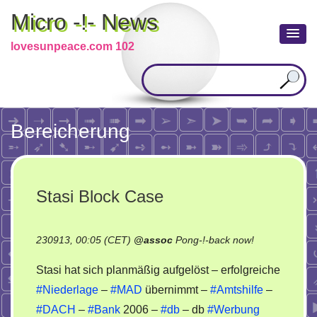
Micro -!- News
lovesunpeace.com 102
Bereicherung
Stasi Block Case
on
230913, 00:05 (CET)
@
assoc
Pong-!-back now!
Stasi
Stasi hat sich planmäßig aufgelöst – erfolgreiche
Block
#Niederlage
–
#MAD
übernimmt –
#Amtshilfe
–
Case
#DACH
–
#Bank
2006 –
#db
– db
#Werbung