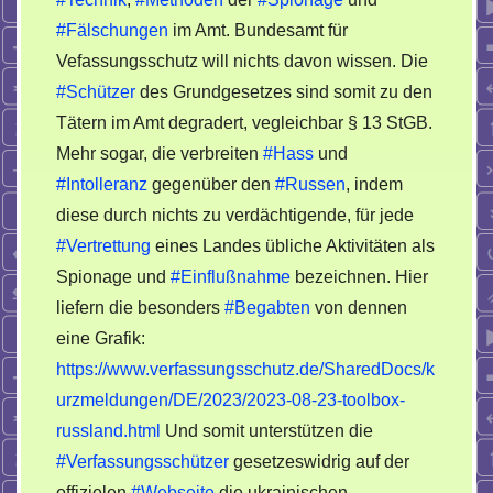
#Fälschungen
im Amt. Bundesamt für
Vefassungsschutz will nichts davon wissen. Die
#Schützer
des Grundgesetzes sind somit zu den
Tätern im Amt degradert, vegleichbar § 13 StGB.
Mehr sogar, die verbreiten
#Hass
und
#Intolleranz
gegenüber den
#Russen
, indem
diese durch nichts zu verdächtigende, für jede
#Vertrettung
eines Landes übliche Aktivitäten als
Spionage und
#Einflußnahme
bezeichnen. Hier
liefern die besonders
#Begabten
von dennen
eine Grafik:
https://www.verfassungsschutz.de/SharedDocs/k
urzmeldungen/DE/2023/2023-08-23-toolbox-
russland.html
Und somit unterstützen die
#Verfassungsschützer
gesetzeswidrig auf der
offizielen
#Webseite
die ukrainischen