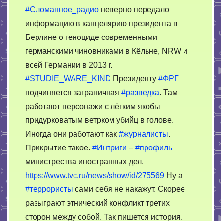
#Сломанное_радио
неверно передало
информацию в канцелярию президента в
Берлине о геноциде современными
германскими чиновниками в Кёльне, NRW и
всей Германии в 2013 г.
#STUDIE_WARE_KIND
Президенту
#ФРГ
подчиняется заграничная
#разведка
. Там
работают персонажи с лёгким якобы
придурковатым ветрком убийц в голове.
Иногда они работают как
#журналисты
.
Прикрытие такое.
#Интриги
–
#профиль
министрества иностранных дел.
https://www.tvc.ru/news/show/id/275569
Ну а
#террористы
сами себя не накажут. Скорее
разыграют этнический конфликт третих
сторон между собой. Так пишется история.