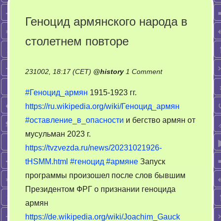
Геноцид армянского народа в
столетнем повторе
on
231002, 18:17 (CET)
@
history
1 Comment
Геноцид
#Геноцид_армян
1915-1923 гг.
армянского
https://ru.wikipedia.org/wiki/Геноцид_армян
народа
#оставление_в_опасности
и бегство армян от
в
столетнем
мусульман 2023 г.
повторе
https://tvzvezda.ru/news/20231021926-
tHSMM.html
#геноцид
#армяне
Запуск
программы произошел после слов бывшим
Президентом ФРГ о признании геноцида
армян
https://de.wikipedia.org/wiki/Joachim_Gauck