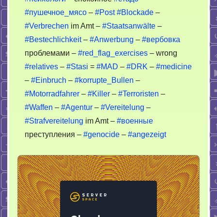
#пушечное_мясо
–
#Post
#Blockade
–
#Verbrechen
im Amt –
#Staatsanwälte
–
#Bestechlichkeit
–
#Anwerbung
–
#вербовка
проблемами –
#red_flag_exercises
– wrong
#relatives
–
#Stasi
=
#MAD
–
#DRK
–
#medicine
–
#Einbruch
–
#korrupte_Bullen
–
#Motorradfahrer
–
#Killer
–
#Terroristen
–
#Waffen
–
#Agentur
–
#Vereitelung
–
#Strafvereitelung
im Amt –
#военные
преступления –
#genocide
–
#angezeigt