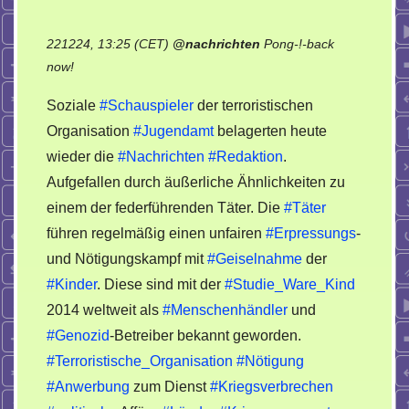
221224, 13:25 (CET)
@
nachrichten
Pong-!-back
on
now!
Terroristische
Soziale
#Schauspieler
der terroristischen
Organisation
Organisation
#Jugendamt
belagerten heute
Jugendamt
wieder die
#Nachrichten
#Redaktion
.
bekennt
sich
Aufgefallen durch äußerliche Ähnlichkeiten zu
zu
einem der federführenden Täter. Die
#Täter
Straftaten
führen regelmäßig einen unfairen
#Erpressungs
-
und Nötigungskampf mit
#Geiselnahme
der
#Kinder
. Diese sind mit der
#Studie_Ware_Kind
2014 weltweit als
#Menschenhändler
und
#Genozid
-Betreiber bekannt geworden.
#Terroristische_Organisation
#Nötigung
#Anwerbung
zum Dienst
#Kriegsverbrechen