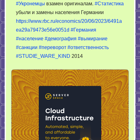
#Укронемцы
взамен оригиналам.
#Статистика
вымирали
убыли и замены населения Германии
немцы
https://www.rbc.ru/economics/20/06/2023/6491a
ea29a79473e56e0051d
#Германия
#население
#демография
#вымирание
#санкции
#переворот
#ответственность
#STUDIE_WARE_KIND
2014