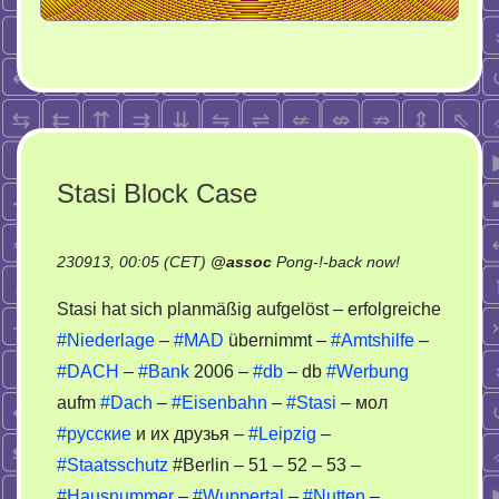
Stasi Block Case
on
230913, 00:05 (CET)
@
assoc
Pong-!-back now!
Stasi
Stasi hat sich planmäßig aufgelöst – erfolgreiche
Block
#Niederlage
–
#MAD
übernimmt –
#Amtshilfe
–
Case
#DACH
–
#Bank
2006 –
#db
– db
#Werbung
aufm
#Dach
–
#Eisenbahn
–
#Stasi
– мол
#русские
и их друзья –
#Leipzig
–
#Staatsschutz
#Berlin – 51 – 52 – 53 –
#Hausnummer
–
#Wuppertal
–
#Nutten
–