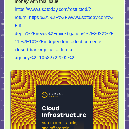
money with this issue
https://www.usatoday.com/restricted/?
return=https%3A%2F%2Fwww.usatoday.com%2
Fin-
depth%2Fnews%2Finvestigations%2F2022%2F
11%2F10%2Findependent-adoption-center-
closed-bankruptcy-california-
agency%2F10532722002%2F