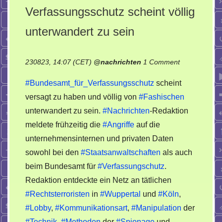
Verfassungsschutz scheint völlig
unterwandert zu sein
on
230823, 14:07 (CET)
@
nachrichten
1 Comment
Bundesamt
#Bundesamt_für_Verfassungsschutz
scheint
für
versagt zu haben und völlig von
#Fashischen
Verfassungss
unterwandert zu sein.
#Nachrichten
-Redaktion
scheint
völlig
meldete frühzeitig die
#Angriffe
auf die
unterwandert
unternehmensinternen und privaten Daten
zu
sowohl bei den
#Staatsanwaltschaften
als auch
sein
beim Bundesamt für
#Verfassungschutz
.
Redaktion entdeckte ein Netz an tätlichen
#Rechtsterroristen
in
#Wuppertal
und
#Köln
,
#Lobby
,
#Kommunikationsart
,
#Manipulation
der
#Technik
,
#Methoden
der
#Spionage
und