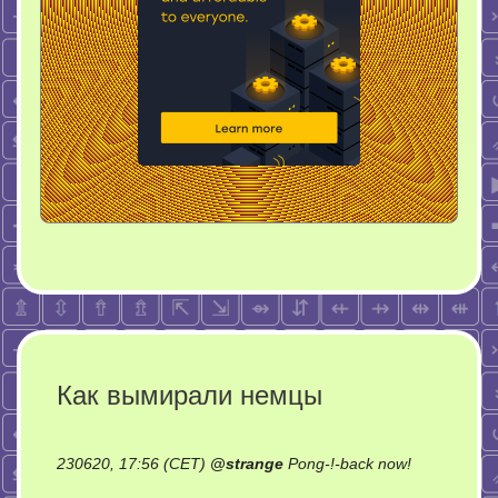
Как вымирали немцы
on
230620, 17:56 (CET)
@
strange
Pong-!-back now!
Как