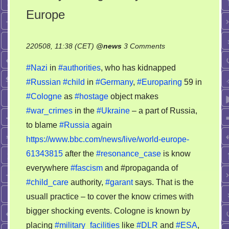
Europe
on
220508, 11:38 (CET)
@
news
3 Comments
Fascists
#Nazi
in
#authorities
, who has kidnapped
propaganda
#Russian
#child
in
#Germany
,
#Europaring
59 in
on
#Cologne
as
#hostage
object makes
the
military
#war_crimes
in the
#Ukraine
– a part of Russia,
testing
to blame
#Russia
again
facility
https://www.bbc.com/news/live/world-europe-
in
61343815
after the
#resonance_case
is know
the
everywhere
#fascism
and #propaganda of
east
#child_care
authority,
#garant
says. That is the
Europe
usuall practice – to cover the know crimes with
bigger shocking events. Cologne is known by
placing
#military_facilities
like
#DLR
and
#ESA
,