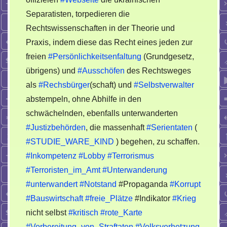
Separatisten, torpedieren die
Rechtswissenschaften in der Theorie und
Praxis, indem diese das Recht eines jeden zur
freien
#Persönlichkeitsenfaltung
(Grundgesetz,
übrigens) und
#Ausschöfen
des Rechtsweges
als
#Rechsbürger
(schaft) und
#Selbstverwalter
abstempeln, ohne Abhilfe in den
schwächelnden, ebenfalls unterwanderten
#Justizbehörden
, die massenhaft
#Serientaten
(
#STUDIE_WARE_KIND
) begehen, zu schaffen.
#Inkompetenz
#Lobby
#Terrorismus
#Terroristen_im_Amt
#Unterwanderung
#unterwandert
#Notstand
#Propaganda
#Korrupt
#Bauswirtschaft
#freie_Plätze
#Indikator
#Krieg
nicht selbst
#kritisch
#rote_Karte
#Vorbereitung_von_Straftaten
#Volksverhetzung