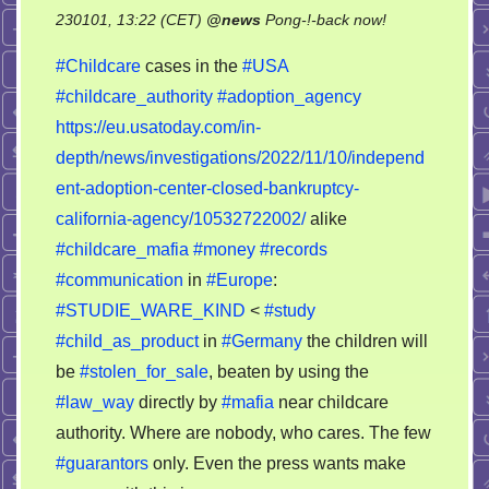
on
230101, 13:22 (CET)
@
news
Pong-!-back now!
Childcare
#Childcare
cases in the
#USA
cases
#childcare_authority
#adoption_agency
in
https://eu.usatoday.com/in-
the
USA
depth/news/investigations/2022/11/10/independ
ent-adoption-center-closed-bankruptcy-
california-agency/10532722002/
alike
#childcare_mafia
#money
#records
#communication
in
#Europe
:
#STUDIE_WARE_KIND
<
#study
#child_as_product
in
#Germany
the children will
be
#stolen_for_sale
, beaten by using the
#law_way
directly by
#mafia
near childcare
authority. Where are nobody, who cares. The few
#guarantors
only. Even the press wants make