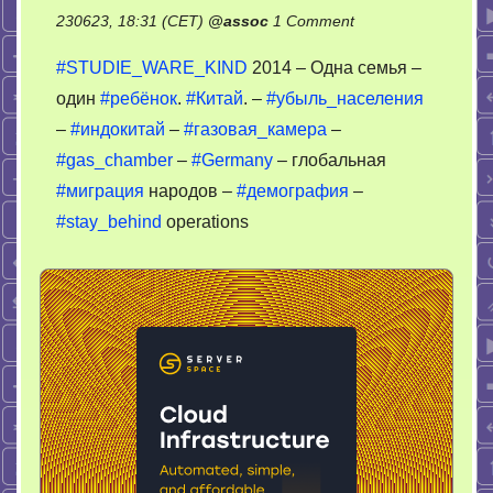
on
230623, 18:31 (CET)
@
assoc
1 Comment
Одна
#STUDIE_WARE_KIND
2014 – Одна семья –
семья
один
#ребёнок
.
#Китай
. –
#убыль_населения
–
–
#индокитай
–
#газовая_камера
–
один
ребёнок
#gas_chamber
–
#Germany
– глобальная
#миграция
народов –
#демография
–
#stay_behind
operations