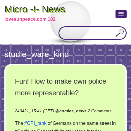
Micro -!- News
lovesunpeace.com 102
studie_ware_kind
Fun! How to make own police
more representable?
on
240421, 15:41 (CET)
@
comics_news
2 Comments
Fun!
The
#CPI_rank
of Germans on the same street in
How