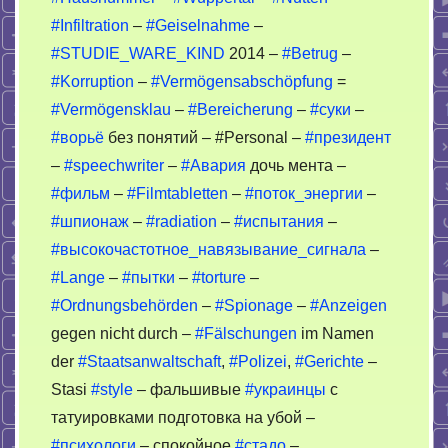
#Infiltration
–
#Geiselnahme
–
#STUDIE_WARE_KIND
2014 –
#Betrug
–
#Korruption
–
#Vermögensabschöpfung
=
#Vermögensklau
–
#Bereicherung
–
#суки
–
#ворьё
без понятий – #Personal –
#президент
–
#speechwriter
–
#Авария
дочь мента –
#фильм
–
#Filmtabletten
–
#поток_энергии
–
#шпионаж
–
#radiation
–
#испытания
–
#высокочастотное_навязывание_сигнала
–
#Lange
–
#пытки
–
#torture
–
#Ordnungsbehörden
–
#Spionage
–
#Anzeigen
gegen nicht durch –
#Fälschungen
im Namen
der
#Staatsanwaltschaft
,
#Polizei
,
#Gerichte
–
Stasi
#style
– фальшивые
#украинцы
с
татуировками подготовка на убой –
#психологи
– спокойное
#стадо
–