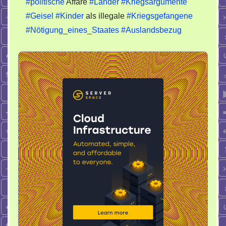
#politische
Affäre
#Länder
#Kriegsargumente
#Geisel
#Kinder
als illegale
#Kriegsgefangene
#Nötigung_eines_Staates
#Auslandsbezug