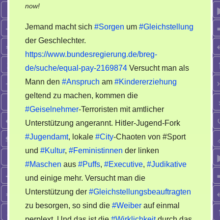
on
now!
Gleichstellung.
Jemand macht sich
#Sorgen
um
#Gleichstellung
Dreiste
der Geschlechter.
Verzerrung
https://www.bundesregierung.de/breg-
der
Wirklichkeit
de/suche/equal-pay-2169874
Versucht man als
Mann den
#Anspruch
am
#Kindererziehung
geltend zu machen, kommen die
#Geiselnehmer
-Terroristen mit amtlicher
Unterstützung angerannt. Hitler-Jugend-Fork
#Jugendamt
, lokale
#City
-Chaoten von #Sport
und
#Kultur
,
#Feministinnen
der linken
#Maschen
aus
#Puffs
,
#Executive
,
#Judikative
und einige mehr. Versucht man die
Unterstützung der
#Gleichstellungsbeauftragten
zu besorgen, so sind die
#Weiber
auf einmal
perplext. Und das ist die
#Wirklichkeit
durch das