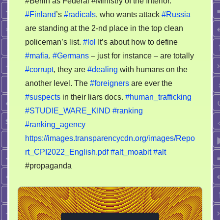
#Berlin as Federal #Ministry of the Interior.
to
#Finland
’s
#radicals
, who wants attack
#Russia
make
own
are standing at the 2-nd place in the top clean
police
policeman’s list.
#lol
It’s about how to define
more
#mafia
.
#Germans
– just for instance – are totally
represent
#corrupt
, they are
#dealing
with humans on the
another level. The
#foreigners
are ever the
#suspects
in their liars docs.
#human_trafficking
#STUDIE_WARE_KIND
#ranking
#ranking_agency
https://images.transparencycdn.org/images/Repo
rt_CPI2022_English.pdf
#alt_moabit
#alt
#propaganda