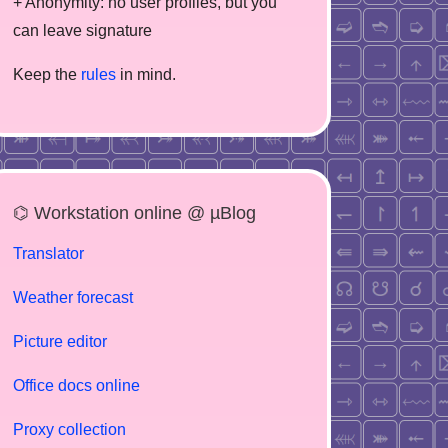
+ Anonymity: no user profiles, but you
can leave signature
Keep the
rules
in mind.
⌬ Workstation online @ µBlog
Translator
Weather forecast
Picture editor
Office docs online
Proxy collection