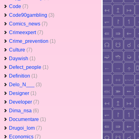
Code
(7)
Code90gambling
(3)
Comics_news
(7)
Crimeexpert
(7)
Crime_prevention
(1)
Culture
(7)
Daywish
(1)
Defect_people
(1)
Definition
(1)
Delo_N___
(3)
Designer
(1)
Developer
(7)
Dima_nsa
(6)
Documentare
(1)
Drugoi_lom
(7)
Economics
(7)