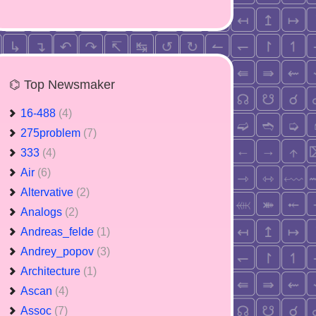
⌬ Top Newsmaker
16-488
(4)
275problem
(7)
333
(4)
Air
(6)
Altervative
(2)
Analogs
(2)
Andreas_felde
(1)
Andrey_popov
(3)
Architecture
(1)
Ascan
(4)
Assoc
(7)