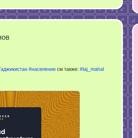
нов
n
аджикистан
Таджикистан
#население
см также:
#taj_mahal
0
иллионов