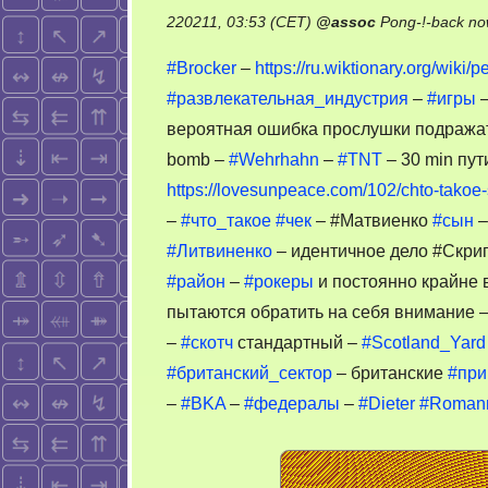
220211, 03:53 (CET)
@
assoc
Pong-!-back no
#Brocker
–
https://ru.wiktionary.org/wiki/
#развлекательная_индустрия
–
#игры
вероятная ошибка прослушки подража
bomb –
#Wehrhahn
–
#TNT
– 30 min пут
https://lovesunpeace.com/102/chto-takoe
–
#что_такое
#чек
– #Матвиенко
#сын
#Литвиненко
– идентичное дело #Скри
#район
–
#рокеры
и постоянно крайне 
пытаются обратить на себя внимание –
–
#скотч
стандартный –
#Scotland_Yard
#британский_сектор
– британские
#при
–
#BKA
–
#федералы
–
#Dieter
#Roman