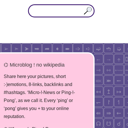
⌬ Microblog ! no wikipedia
Share here your pictures, short
:-)emotions, 8-links, backlinks and
#hashtags. ‘Micro-!-News or Ping-!-
Pong’, as we call it. Every ‘ping’ or
‘pong’ gives you + to your online
reputation.