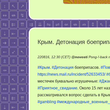
Крым. Детонация боеприп
220816, 12:30 (CET)
@
novosti
Pong-!-back 
#Крым
.
#Детонация
боеприпасов.
#Пов
https://news.mail.ru/incident/52633453/
#
местечек буквально игрушечные:
#Джа
#Приятное_свидание
. Около 15 лет на
рассматривался вопрос сделать в Кры
#gambling
#международные_военные_