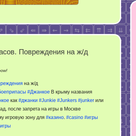
асов. Повреждения на ж/д
on
now!
Крым.
реждения
на ж/д
Детонация
боеприпасы
#Джанкое
В крыму названия
боеприпасов.
нкое
как
#джанки
#Junkie
#Junkers
#junker
или
Повреждения
на
зад, после запрета на игры в Москве
ж/
му игровую зону для
#казино
.
#casino
#игры
д
игры