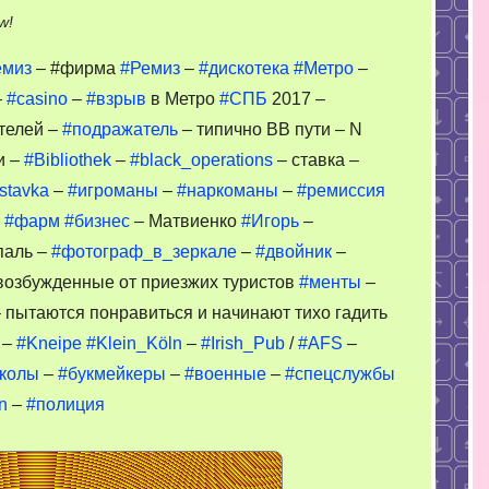
on
w!
Brocker
ремиз
– #фирма
#Ремиз
–
#дискотека
#Метро
–
–
–
#casino
–
#взрыв
в Метро
#СПБ
2017 –
ремиз
телей –
#подражатель
– типично ВВ пути – N
и –
#Bibliothek
–
#black_operations
– ставка –
-stavka
–
#игроманы
–
#наркоманы
–
#ремиссия
–
#фарм
#бизнес
– Матвиенко
#Игорь
–
паль –
#фотограф_в_зеркале
–
#двойник
–
возбужденные от приезжих туристов
#менты
–
 пытаются понравиться и начинают тихо гадить
–
#Kneipe
#Klein_Köln
–
#Irish_Pub
/
#AFS
–
колы
–
#букмейкеры
–
#военные
–
#спецслужбы
n
–
#полиция