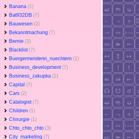
Banana
(1)
Bat932DB
(7)
Bauwesen
(2)
Bekanntmachung
(7)
Bernie
(3)
Blacklist
(7)
Buergermeisterei_nuechtern
(1)
Business_development
(7)
Business_zakupka
(2)
Capital
(7)
Cars
(2)
Catalogist
(7)
Children
(1)
Chirurgie
(1)
Chto_chto_chto
(3)
City_marketing
(7)