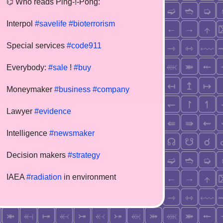
⌬ Who reads Ping-!-Pong:
Interpol
#savelife
#bioterrorism
Special services
#code911
Everybody:
#sale
!
#buy
Moneymaker
#business
#company
Lawyer
#evidence
Intelligence
#newsmaker
Decision makers
#strategy
IAEA
#radiation
in environment