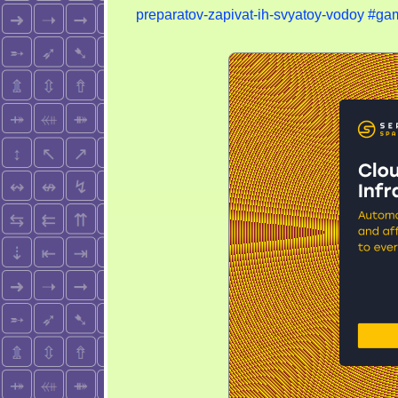
preparatov-zapivat-ih-svyatoy-vodoy
#gam