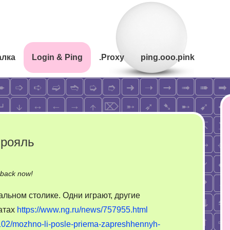
алка
Login & Ping
.Proxy
ping.ooo.pink
 рояль
on
-back now!
Интеллектуальное
льном столике. Одни играют, другие
казино
татах
https://www.ng.ru/news/757955.html
рояль
102/mozhno-li-posle-priema-zapreshhennyh-