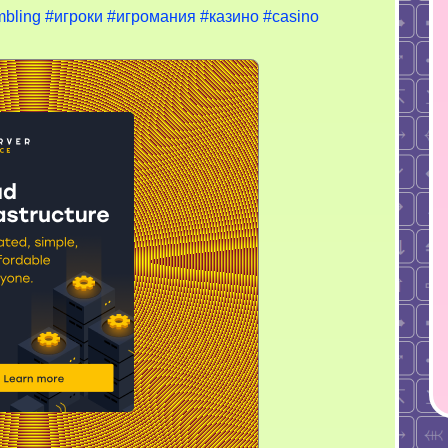
bling
#игроки
#игромания
#казино
#casino