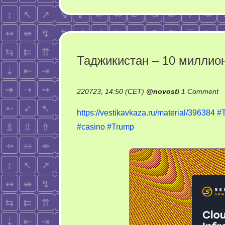
Таджикистан – 10 миллио
o
220723, 14:50 (CET)
@
novosti
1 Comment
Т
https://vestikavkaza.ru/material/396384
#
–
#casino
#Trump
1
м