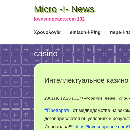
Micro -!- News
lovesunpeace.com 102
Χρονολογία
einfach-!-Ping
пере-!-п
casino
Интеллектуальное казино
230119, 12:26 (CET)
@
comics_news
Pong-!
#Препараты
от медведомства на зекрка
договариваются об условиях и резуль
Йоаоаоааа!!!!
https://lovesunpeace.com/