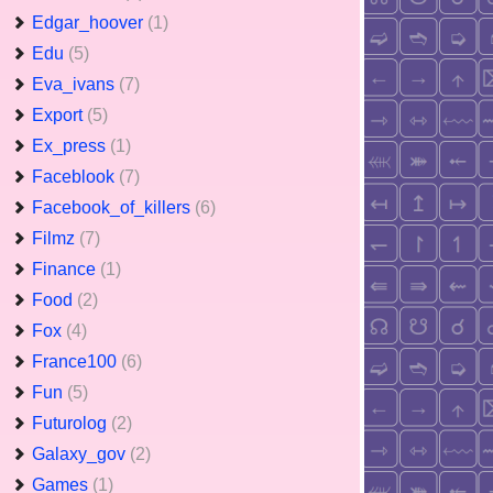
Edgar_hoover
(1)
Edu
(5)
Eva_ivans
(7)
Export
(5)
Ex_press
(1)
Faceblook
(7)
Facebook_of_killers
(6)
Filmz
(7)
Finance
(1)
Food
(2)
Fox
(4)
France100
(6)
Fun
(5)
Futurolog
(2)
Galaxy_gov
(2)
Games
(1)