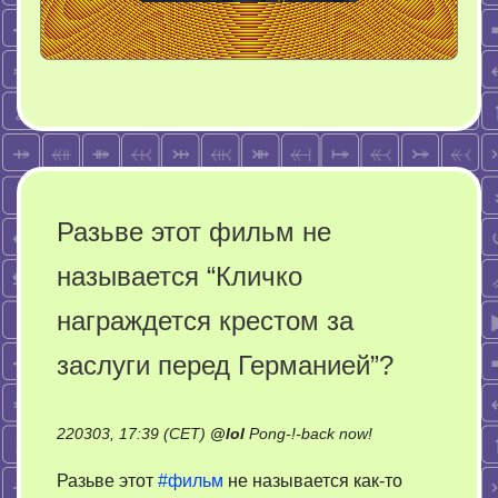
Разьве этот фильм не
называется “Кличко
награждется крестом за
заслуги перед Германией”?
on
220303, 17:39 (CET)
@
lol
Pong-!-back now!
Разьве
Разьве этот
#фильм
не называется как-то
этот