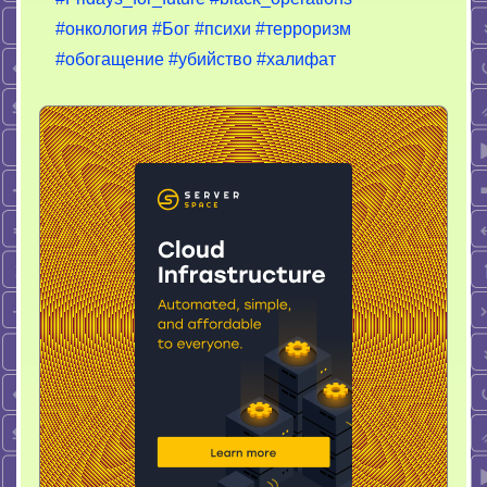
#онкология
#Бог
#психи
#терроризм
#обогащение
#убийство
#халифат