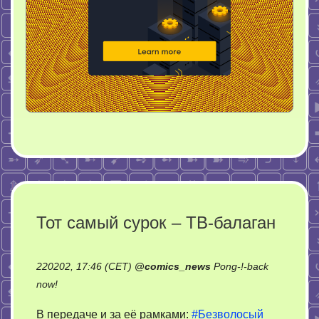
Тот самый сурок – ТВ-балаган
220202, 17:46 (CET)
@
comics_news
Pong-!-back
on
now!
Тот
В передаче и за её рамками:
#Безволосый