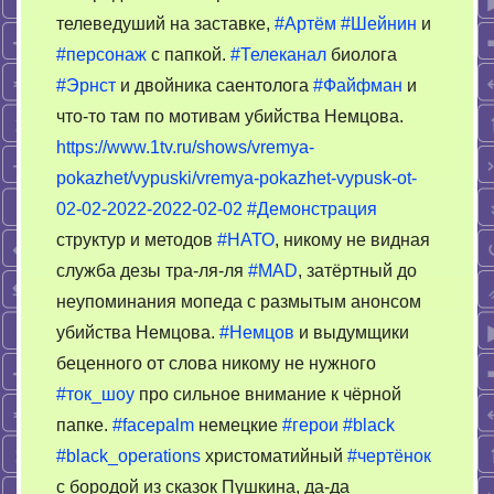
самый
телеведуший на заставке,
#Артём
#Шейнин
и
сурок
#персонаж
с папкой.
#Телеканал
биолога
–
ТВ-
#Эрнст
и двойника саентолога
#Файфман
и
балаган
что-то там по мотивам убийства Немцова.
https://www.1tv.ru/shows/vremya-
pokazhet/vypuski/vremya-pokazhet-vypusk-ot-
02-02-2022-2022-02-02
#Демонстрация
структур и методов
#НАТО
, никому не видная
служба дезы тра-ля-ля
#MAD
, затёртный до
неупоминания мопеда с размытым анонсом
убийства Немцова.
#Немцов
и выдумщики
беценного от слова никому не нужного
#ток_шоу
про сильное внимание к чёрной
папке.
#facepalm
немецкие
#герои
#black
#black_operations
христоматийный
#чертёнок
с бородой из сказок Пушкина, да-да