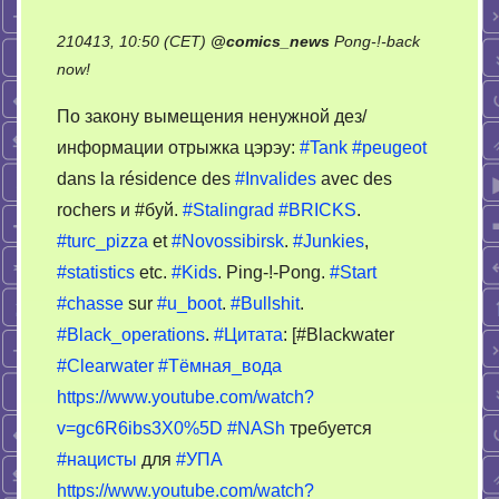
210413, 10:50 (CET)
@
comics_news
Pong-!-back
on
now!
naše
По закону вымещения ненужной дез/
vesti
информации отрыжка цэрэу:
#Tank
#peugeot
13.04.2021,
dans la résidence des
#Invalides
avec des
0900
rochers и #буй.
#Stalingrad
#BRICKS
.
#turc_pizza
et
#Novossibirsk
.
#Junkies
,
#statistics
etc.
#Kids
. Ping-!-Pong.
#Start
#chasse
sur
#u_boot
.
#Bullshit
.
#Black_operations
.
#Цитата
: [#Blackwater
#Clearwater
#Тёмная_вода
https://www.youtube.com/watch?
v=gc6R6ibs3X0%5D
#NASh
требуется
#нацисты
для
#УПА
https://www.youtube.com/watch?