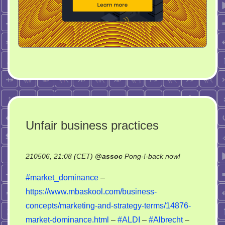
Unfair business practices
on
210506, 21:08 (CET)
@
assoc
Pong-!-back now!
Unfair
#market_dominance
–
business
https://www.mbaskool.com/business-
practices
concepts/marketing-and-strategy-terms/14876-
market-dominance.html
–
#ALDI
–
#Albrecht
–