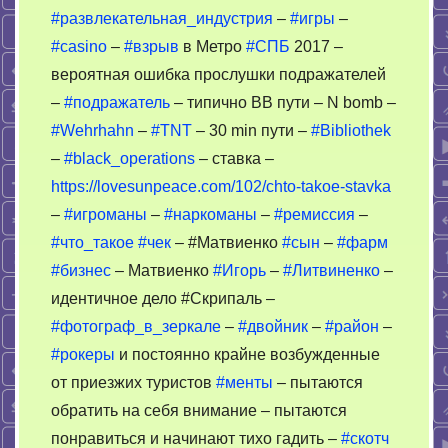
#развлекательная_индустрия
–
#игры
–
#casino
–
#взрыв
в Метро
#СПБ
2017 –
вероятная ошибка прослушки подражателей
–
#подражатель
– типично ВВ пути – N bomb –
#Wehrhahn
–
#TNT
– 30 min пути –
#Bibliothek
–
#black_operations
– ставка –
https://lovesunpeace.com/102/chto-takoe-stavka
–
#игроманы
–
#наркоманы
–
#ремиссия
–
#что_такое
#чек
– #Матвиенко
#сын
–
#фарм
#бизнес
– Матвиенко
#Игорь
–
#Литвиненко
–
идентичное дело #Скрипаль –
#фотограф_в_зеркале
–
#двойник
–
#район
–
#рокеры
и постоянно крайне возбужденные
от приезжих туристов
#менты
– пытаются
обратить на себя внимание – пытаются
понравиться и начинают тихо гадить –
#скотч