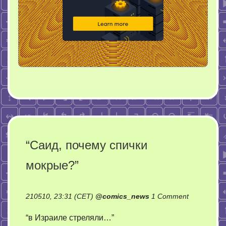
“Саид, почему спички
мокрые?”
on
210510, 23:31 (CET)
@
comics_news
1 Comment
“Саид,
“в Израиле стреляли…”
почему