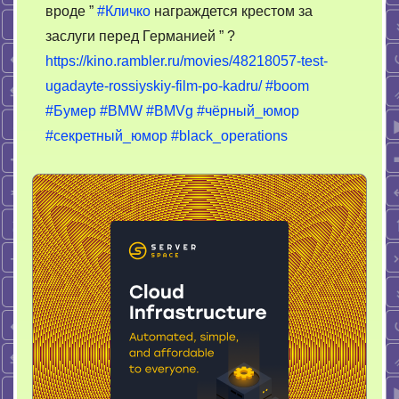
вроде ”
#Кличко
награждется крестом за
фильм
заслуги перед Германией ” ?
не
называется
https://kino.rambler.ru/movies/48218057-test-
“Кличко
ugadayte-rossiyskiy-film-po-kadru/
#boom
награждется
#Бумер
#BMW
#BMVg
#чёрный_юмор
крестом
#секретный_юмор
#black_operations
за
заслуги
перед
Германией”?