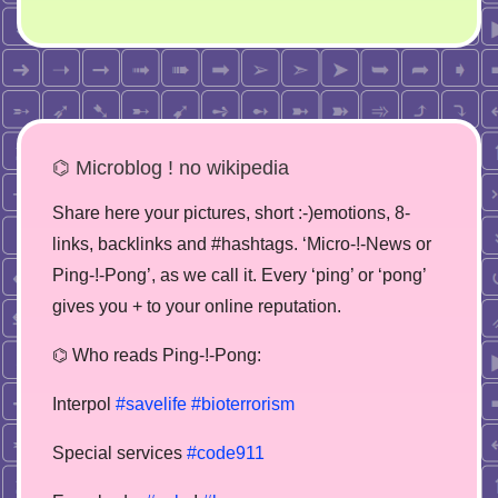
⌬ Microblog ! no wikipedia
Share here your pictures, short :-)emotions, 8-
links, backlinks and #hashtags. ‘Micro-!-News or
Ping-!-Pong’, as we call it. Every ‘ping’ or ‘pong’
gives you + to your online reputation.
⌬ Who reads Ping-!-Pong:
Interpol
#savelife
#bioterrorism
Special services
#code911