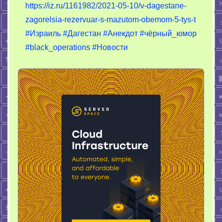
https://iz.ru/1161982/2021-05-10/v-dagestane-
спички
zagorelsia-rezervuar-s-mazutom-obemom-5-tys-t
мокрые?”
#Израиль
#Дагестан
#Анекдот
#чёрный_юмор
#black_operations
#Новости