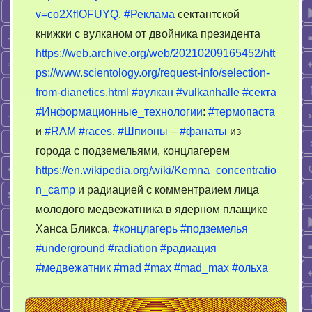
v=co2XflOFUYQ
.
#Реклама
сектантской
книжки с вулканом от двойника президента
https://web.archive.org/web/20210209165452/htt
ps://www.scientology.org/request-info/selection-
from-dianetics.html
#вулкан
#vulkanhalle
#секта
#Информационные_технологии
:
#термопаста
и
#RAM
#races
.
#Шпионы
–
#фанаты
из
города с подземельями, концлагерем
https://en.wikipedia.org/wiki/Kemna_concentratio
n_camp
и радиацией с комментраием лица
молодого медвежатника в ядерном плащике
Ханса Бликса.
#концлагерь
#подземелья
#underground
#radiation
#радиация
#медвежатник
#mad
#max
#mad_max
#ольха