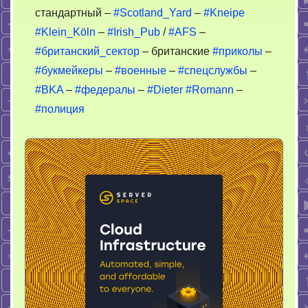
стандартный –
#Scotland_Yard
–
#Kneipe
#Klein_Köln
–
#Irish_Pub
/
#AFS
–
#британский_сектор
– британские
#приколы
–
#букмейкеры
–
#военные
–
#спецслужбы
–
#BKA
–
#федералы
–
#Dieter
#Romann
–
#полиция