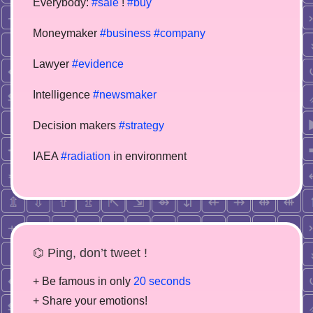
Everybody:
#sale
!
#buy
Moneymaker
#business
#company
Lawyer
#evidence
Intelligence
#newsmaker
Decision makers
#strategy
IAEA
#radiation
in environment
⌬ Ping, don’t tweet !
+ Be famous in only
20 seconds
+ Share your emotions!