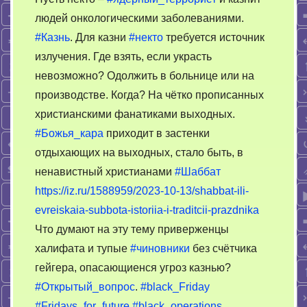
по
людей онкологическими заболеваниями.
выходным.
#Казнь
. Для казни
#некто
требуется источник
Почему
в
излучения. Где взять, если украсть
Европе
невозможно? Одолжить в больнице или на
отдыхают
производстве. Когда? На чётко прописанных
по
христианскими фанатиками выходных.
графику?
#Божья_кара
приходит в застенки
отдыхающих на выходных, стало быть, в
ненавистный христианами
#Шаббат
https://iz.ru/1588959/2023-10-13/shabbat-ili-
evreiskaia-subbota-istoriia-i-traditcii-prazdnika
Что думают на эту тему приверженцы
халифата и тупые
#чиновники
без счётчика
гейгера, опасающиенся угроз казнью?
#Открытый_вопрос
.
#black_Friday
#Fridays_for_future
#black_operations