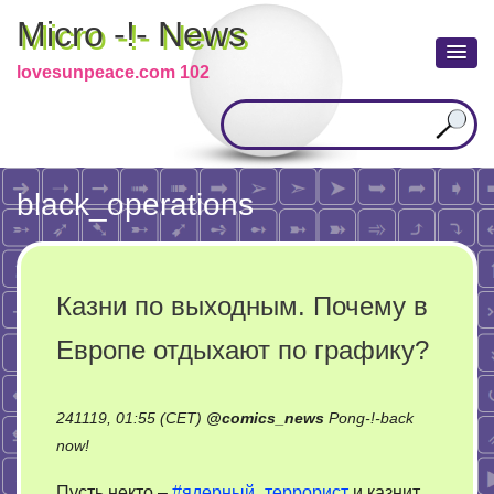
Micro -!- News
lovesunpeace.com 102
black_operations
Казни по выходным. Почему в
Европе отдыхают по графику?
241119, 01:55 (CET)
@
comics_news
Pong-!-back
on
now!
Казни
Пусть некто –
#ядерный_террорист
и казнит