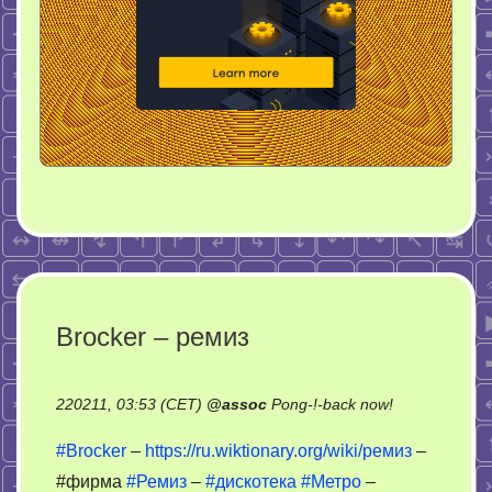
Brocker – ремиз
on
220211, 03:53 (CET)
@
assoc
Pong-!-back now!
Brocker
#Brocker
–
https://ru.wiktionary.org/wiki/ремиз
–
–
#фирма
#Ремиз
–
#дискотека
#Метро
–
ремиз