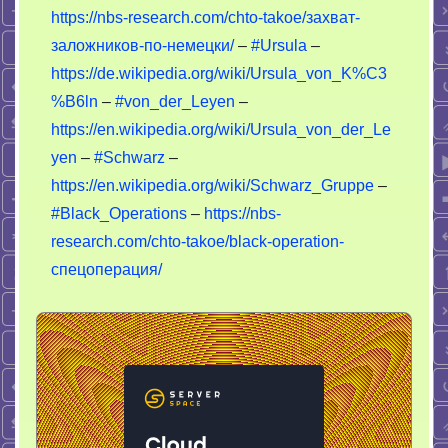
https://nbs-research.com/chto-takoe/захват-
заложников-по-немецки/
–
#Ursula
–
https://de.wikipedia.org/wiki/Ursula_von_K%C3
%B6ln
–
#von_der_Leyen
–
https://en.wikipedia.org/wiki/Ursula_von_der_Le
yen
–
#Schwarz
–
https://en.wikipedia.org/wiki/Schwarz_Gruppe
–
#Black_Operations
–
https://nbs-
research.com/chto-takoe/black-operation-
спецоперация/