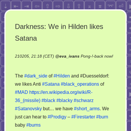
Darkness: We in Hilden likes
Satana
210205, 21:18 (CET)
@
eva_ivans
Pong-!-back now!
on
Darkness:
The
#dark_side
of
#Hilden
and #Duesseldorf:
We
we likes Anti
#Satana
#black_operations
of
in
#MAD
https://en.wikipedia.org/wiki/R-
Hilden
likes
36_(missile)
#black
#blacky
#schwarz
Satana
#Satanovsky
but… we have
#short_arms
. We
just can hear to
#Prodigy
–
#Firestarter
#burn
baby
#burns