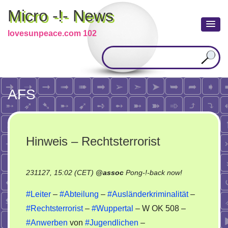
Micro -!- News
lovesunpeace.com 102
AFS
Hinweis – Rechtsterrorist
on
231127, 15:02 (CET)
@
assoc
Pong-!-back now!
Hinweis
#Leiter
–
#Abteilung
–
#Ausländerkriminalität
–
–
#Rechtsterrorist
–
#Wuppertal
– W OK 508 –
Rechtsterroris
#Anwerben
von
#Jugendlichen
–