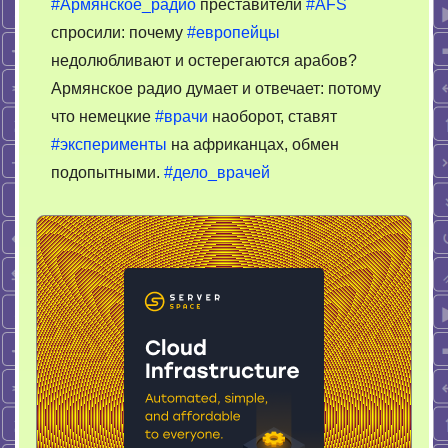
#Армянское_радио
преставители
#AFS
радио
спросили: почему
#европейцы
про
недолюбливают и остерегаются арабов?
обмен
врачебным
Армянское радио думает и отвечает: потому
опытом
что немецкие
#врачи
наоборот, ставят
#эксперименты
на африканцах, обмен
подопытными.
#дело_врачей