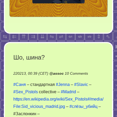
Шо, шина?
on
220213, 00:39 (CET)
@
assoc
10 Comments
Шо,
#Саня
– стандартная
#Jenna
–
#Slavic
–
шина?
#Sex_Pistols
collective –
#Madrid
–
https://en.wikipedia.org/wiki/Sex_Pistols#/media/
File:Sid_vicious_madrid.jpg
–
#слёзы_убийц
–
#Заслонкин –