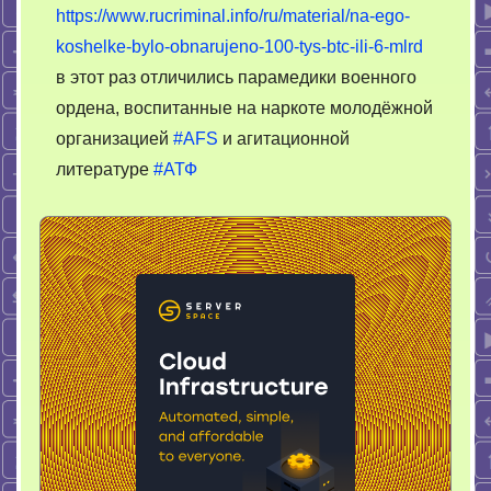
власти
https://www.rucriminal.info/ru/material/na-ego-
koshelke-bylo-obnarujeno-100-tys-btc-ili-6-mlrd
в этот раз отличились парамедики военного
ордена, воспитанные на наркоте молодёжной
организацией
#AFS
и агитационной
литературе
#АТФ