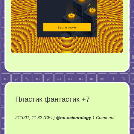
Пластик фантастик +7
211001, 11:32 (CET)
@
no-scientology
1 Comment
on
Пластик