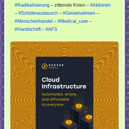
#Radikalisierung
– zitternde Knien –
#Aktionen
–
#Schüleraustausch
–
#Geiselnahmen
–
#Menschenhandel
–
#Medical_care
–
#Handschrift
–
#AFS