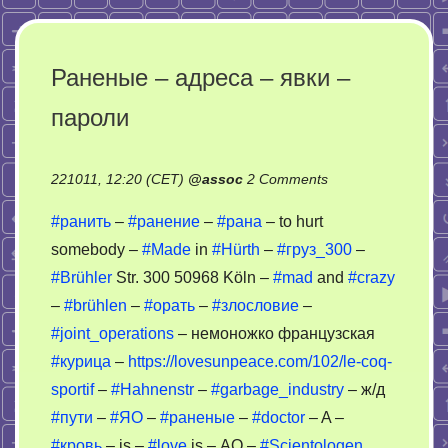
Раненые – адреса – явки –
пароли
on
221011, 12:20 (CET)
@
assoc
2 Comments
Раненые
#ранить
–
#ранение
–
#рана
– to hurt
–
somebody –
#Made
in
#Hürth
–
#груз_300
–
адреса
#Brühler
Str. 300 50968 Köln –
#mad
and
#crazy
–
явки
–
#brühlen
–
#орать
–
#злословие
–
–
#joint_operations
– немоножко французская
пароли
#курица
–
https://lovesunpeace.com/102/le-coq-
sportif
–
#Hahnenstr
–
#garbage_industry
– ж/д
#пути
–
#ЯО
–
#раненые
–
#doctor
– A –
#кровь
– is –
#love
is – АО –
#Scientologen