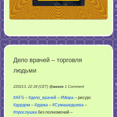
Дело врачей – торговля
людьми
on
220213, 22:18 (CET)
@
assoc
1 Comment
Дело
#AFS
–
#дело_врачей
–
#Мира
– ресурс
врачей
#дурдом
–
#дурка
–
#Сумашедшева
–
–
#прослушка
без полномочий –
торговля