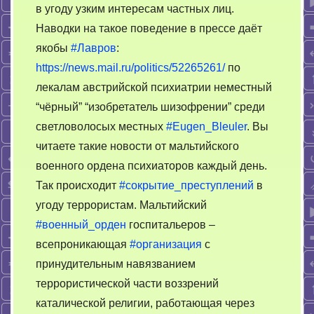
в угоду узким интересам частных лиц.
Наводки на такое поведение в прессе даёт
якобы
#Лавров
:
https://news.mail.ru/politics/52265261/
по
лекалам австрийской психиатрии неместный
“чёрный” “изобретатель шизофрении” среди
светловолосых местных
#Eugen_Bleuler
. Вы
читаете такие новости от мальтийского
военного ордена психиаторов каждый день.
Так происходит
#сокрытие_преступлений
в
угоду террористам. Мальтийский
#военный_орден
госпитальеров –
всепроникающая
#организация
с
принудительным навязванием
террористической части воззрений
каталической религии, работающая через