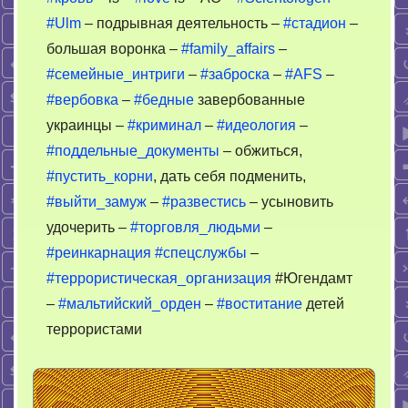
#Ulm
– подрывная деятельность –
#стадион
–
большая воронка –
#family_affairs
–
#семейные_интриги
–
#заброска
–
#AFS
–
#вербовка
–
#бедные
завербованные
украинцы –
#криминал
–
#идеология
–
#поддельные_документы
– обжиться,
#пустить_корни
, дать себя подменить,
#выйти_замуж
–
#развестись
– усыновить
удочерить –
#торговля_людьми
–
#реинкарнация
#спецслужбы
–
#террористическая_организация
#Югендамт
–
#мальтийский_орден
–
#воститание
детей
террористами