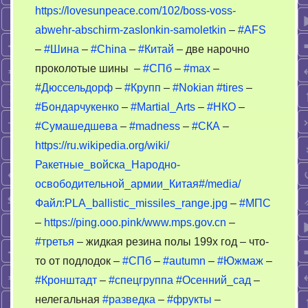
https://lovesunpeace.com/102/boss-voss-
abwehr-abschirm-zaslonkin-samoletkin
–
#AFS
–
#Шина
–
#China
–
#Китай
– две нарочно
проколотые шины –
#СПб
–
#max
–
#Дюссельдорф
–
#Крупп
–
#Nokian
#tires
–
#Бондарчукенко
–
#Martial_Arts
–
#НКО
–
#Cумашедшева
–
#madness
–
#СКА
–
https://ru.wikipedia.org/wiki/
Ракетные_войска_Народно-
освободительной_армии_Китая#/media/
Файл:PLA_ballistic_missiles_range.jpg
–
#МПС
–
https://ping.ooo.pink/www.mps.gov.cn
–
#третья
– жидкая резина полы 199х год – что-
то от подлодок –
#СПб
–
#autumn
–
#Южмаж
–
#Кронштадт
–
#спецгруппа
#Осенний_сад
–
нелегальная
#разведка
–
#фрукты
–