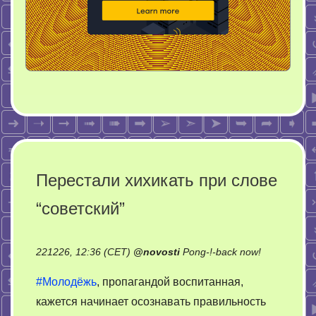
Перестали хихикать при слове
“советский”
on
221226, 12:36 (CET)
@
novosti
Pong-!-back now!
Перестали
#Молодёжь
, пропагандой воспитанная,
хихикать
кажется начинает осознавать правильность
при