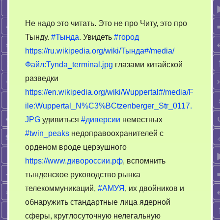
on
Увидеть
Не надо это читать. Это не про Читу, это про
Тынду
Тынду.
#Тында
. Увидеть
#город
глазами
https://ru.wikipedia.org/wiki/Тында#/media/
китайской
разведки
Файл:Tynda_terminal.jpg
глазами китайской
разведки
https://en.wikipedia.org/wiki/Wuppertal#/media/F
ile:Wuppertal_N%C3%BCtzenberger_Str_0117.
JPG
удивиться
#диверсии
неместных
#twin_peaks
недоправоохранителей с
орденом вроде церэушного
https://www.дивороссии.рф
, вспомнить
тынденское руководство рынка
телекоммуникаций,
#АМУЯ
, их двойников и
обнаружить стандартные лица ядерной
сферы, круглосуточную нелегальную