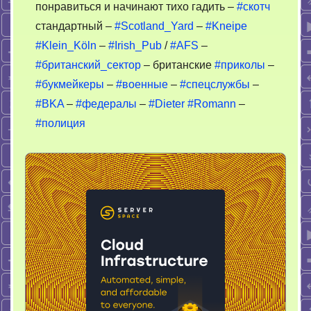
понравиться и начинают тихо гадить –
#скотч
стандартный –
#Scotland_Yard
–
#Kneipe
#Klein_Köln
–
#Irish_Pub
/
#AFS
–
#британский_сектор
– британские
#приколы
–
#букмейкеры
–
#военные
–
#спецслужбы
–
#BKA
–
#федералы
–
#Dieter
#Romann
–
#полиция