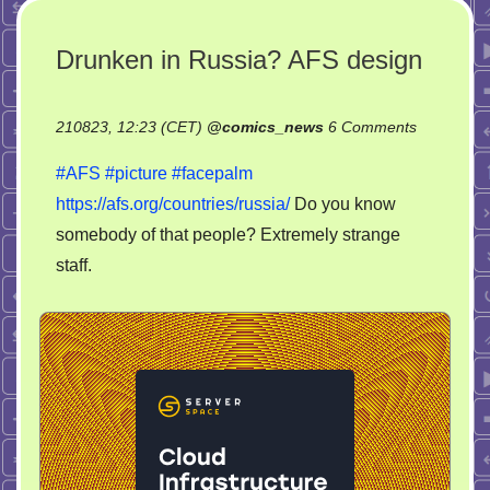
Drunken in Russia? AFS design
on
210823, 12:23 (CET)
@
comics_news
6 Comments
Drunken
#AFS
#picture
#facepalm
in
https://afs.org/countries/russia/
Do you know
Russia?
somebody of that people? Extremely strange
AFS
design
staff.