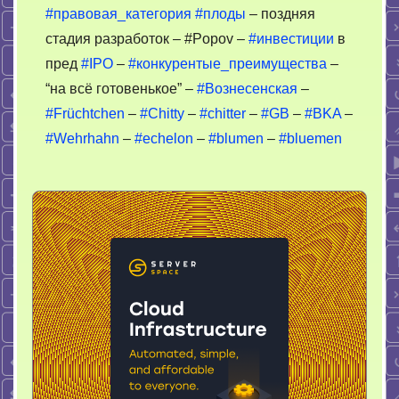
#правовая_категория
#плоды
– поздняя
стадия разработок – #Popov –
#инвестиции
в
пред
#IPO
–
#конкурентые_преимущества
–
“на всё готовенькое” –
#Вознесенская
–
#Früchtchen
–
#Chitty
–
#chitter
–
#GB
–
#BKA
–
#Wehrhahn
–
#echelon
–
#blumen
–
#bluemen