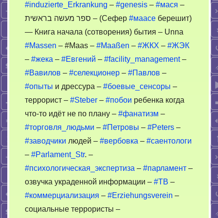
людьми
#induzierte_Erkrankung
–
#genesis
–
#мася
–
ספר מעשה בראשית – (Сефер
#маасе
берешит)
— Книга начала (сотворения) бытия – Unna
#Massen
– #Maas –
#Maaßen
–
#ЖКХ
–
#ЖЭК
–
#жека
–
#Евгений
–
#facility_management
–
#Вавилов
–
#селекционер
–
#Павлов
–
#опыты
и дрессура –
#боевые_сенсоры
–
террорист –
#Steber
–
#побои
ребенка когда
что-то идёт не по плану –
#фанатизм
–
#торговля_людьми
–
#Петровы
–
#Peters
–
#заводчики
людей –
#вербовка
–
#саентологи
–
#Parlament_Str
. –
#психологическая_экспертиза
–
#парламент
–
озвучка украденной информации –
#ТВ
–
#коммерциализация
–
#Erziehungsverein
–
социальные террористы –