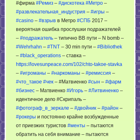
#фирма
#Ремиз
–
#дискотека
#Метро
–
ремиз
#развлекательная_индустрия
–
#игры
–
#casino
–
#взрыв
в Метро
#СПБ
2017 –
вероятная ошибка прослушки подражателей
–
#подражатель
– типично ВВ пути – N bomb –
#Wehrhahn
–
#TNT
– 30 min пути –
#Bibliothek
–
#black_operations
– ставка –
https://lovesunpeace.com/102/chto-takoe-stavka
–
#игроманы
–
#наркоманы
–
#ремиссия
–
#что_такое
#чек
– #Матвиенко
#сын
–
#фарм
#бизнес
– Матвиенко
#Игорь
–
#Литвиненко
–
идентичное дело #Скрипаль –
#фотограф_в_зеркале
–
#двойник
–
#район
–
#рокеры
и постоянно крайне возбужденные
от приезжих туристов
#менты
– пытаются
обратить на себя внимание – пытаются