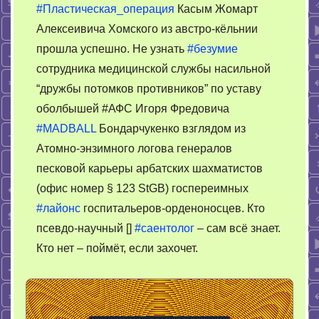
#Пластическая_операция
Касым Жомарт
фантастик
Алексеивича Хомского из австро-кёльнии
+7
прошла успешно. Не узнать
#безумие
сотрудника медицинской службы насильной
“дружбы потомков противников” по уставу
оболбышей #АФС Игоря Фредовича
#MADBALL
Бондарчукенко взглядом из
Атомно-энзимного логова генералов
песковой карьеры арбатских шахматистов
(офис номер § 123 StGB) госпереимных
#лайонс
госпитальеров-орденоносцев. Кто
псевдо-научный []
#саентолог
– сам всё знает.
Кто нет – поймёт, если захочет.