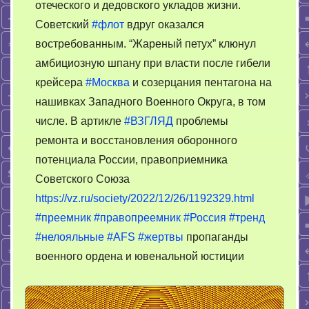
отеческого и дедовского укладов жизни.
слове
“советский
Советский
#флот
вдруг оказался
востребованным. “Жареный петух” клюнул
амбициозную шпану при власти после гибели
крейсера
#Москва
и созерцания пентагона на
нашивках Западного Военного Округа, в том
числе. В артикле
#ВЗГЛЯД
проблемы
ремонта и восстановления оборонного
потенциала России, правоприемника
Советского Союза
https://vz.ru/society/2022/12/26/1192329.html
#преемник
#правопреемник
#Россия
#тренд
#нелояльные
#AFS
#жертвы
пропаганды
военного ордена и ювенальной юстиции