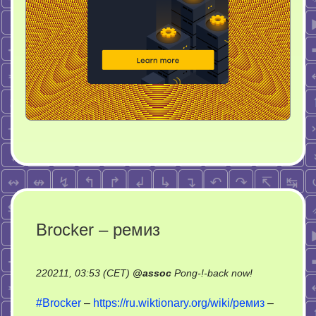
Brocker – ремиз
on
220211, 03:53 (CET)
@
assoc
Pong-!-back now!
Brocker
#Brocker
–
https://ru.wiktionary.org/wiki/ремиз
–
–