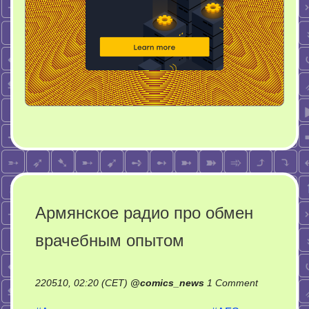
Армянское радио про обмен
врачебным опытом
on
220510, 02:20 (CET)
@
comics_news
1 Comment
Армянское