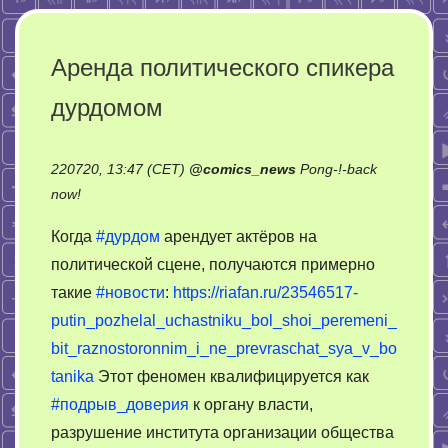
Аренда политического спикера
дурдомом
220720, 13:47 (CET)
@
comics_news
Pong-!-back
on
now!
Аренда
Когда
#дурдом
арендует актёров на
политического
политической сцене, получаются примерно
спикера
такие
#новости
:
https://riafan.ru/23546517-
дурдомом
putin_pozhelal_uchastniku_bol_shoi_peremeni_
bit_raznostoronnim_i_ne_prevraschat_sya_v_bo
tanika
Этот феномен квалифицируется как
#подрыв_доверия
к органу власти,
разрушение института организации общества