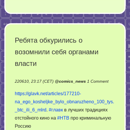
Ребята обкурились о
возомнили себя органами
власти
on
220610, 23:17 (CET)
@
comics_news
1 Comment
Ребята
https://glavk.net/articles/177210-
обкурилис
na_ego_kosheljke_bylo_obnaruzheno_100_tys.
о
_btc_ili_6_mlrd
.
#главк
в лучших традициях
возомнили
себя
отстойного кино на
#НТВ
про криминальную
органами
Россию