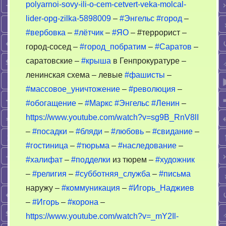
polyarnoi-sovy-ili-o-cem-cetvert-veka-molcal-
lider-opg-zilka-5898009
–
#Энгельс
#город
–
#вербовка
–
#лётчик
–
#ЯО
– #террорист –
город-сосед –
#город_побратим
–
#Саратов
–
саратовские –
#крыша
в Генпрокуратуре –
ленинская схема – левые
#фашисты
–
#массовое_уничтожение
–
#революция
–
#обогащение
–
#Маркс
#Энгельс
#Ленин
–
https://www.youtube.com/watch?v=sg9B_RnV8lI
–
#посадки
–
#бляди
–
#любовь
–
#свидание
–
#гостиница
–
#тюрьма
–
#наследование
–
#халифат
–
#подделки
из тюрем –
#художник
–
#религия
–
#субботняя_служба
–
#письма
наружу –
#коммуникация
–
#Игорь_Наджиев
–
#Игорь
–
#корона
–
https://www.youtube.com/watch?v=_mY2Il-