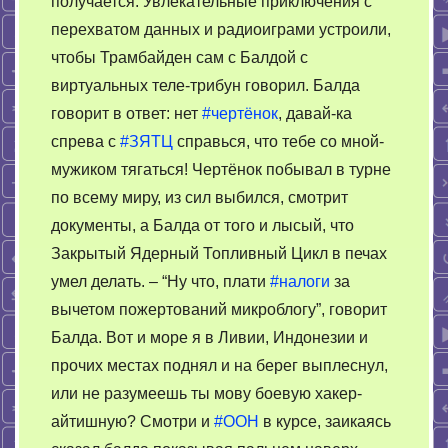
получается. Увлекательные приключения с
перехватом данных и радиоиграми устроили,
чтобы Трамбайден сам с Балдой с
виртуальных теле-трибун говорил. Балда
говорит в ответ: нет
#чертёнок
, давай-ка
спрева с
#ЗЯТЦ
справься, что тебе со мной-
мужиком тягаться! Чертёнок побывал в турне
по всему миру, из сил выбился, смотрит
документы, а Балда от того и лысый, что
Закрытый Ядерный Топливный Цикл в печах
умел делать. – “Ну что, плати
#налоги
за
вычетом пожертований микроблогу”, говорит
Балда. Вот и море я в Ливии, Индонезии и
прочих местах поднял и на берег выплеснул,
или не разумеешь ты мову боевую хакер-
айтишную? Смотри и
#ООН
в курсе, заикаясь