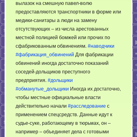
вылазок на смешную павел-волю
предоставляются транспортники в форме или
медики-санитары а люди на замену
отсутствующих – из числа арестованных
местной полицией бомжей или прочих по
сфабрикованным обвинениям.
#наводчики
#фабрикация_обвинений
Для фабрикации
обвинений иногда достаточно показаний
соседей-дольщиков преступного
предприятия.
#дольщики
#обманутые_дольщики
Иногда их достаточно,
чтобы местные официальные власти
действительно начали
#расследование
с
применением спецсредств. Данные идут к
судье-суке, работающему в тюрьмах, он –
например – объединяет дела с готовыми