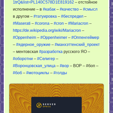
1trQ&list=PL140C578D1E819162
– отстойное
исполнение – в
#кабак
–
#качество
–
#смысл
в другом –
#татуировка
–
#беспредел
–
#Maserati
–
#corona
–
#cron
–
#Mariacron
–
https://de.wikipedia.org/wiki/Mariacron
–
#Oppenheim
–
#Oppenheimer
–
#Оппенгеймер
–
#ядерное_оружие
–
#манхэттенский_проект
– ментовская
#разработка
русского ЯО –
#оборотни
–
#Селигер
–
#Воронцовская_улица
–
#вор
– BOP – #боп –
#боб
–
#мотоциклы
–
#голды