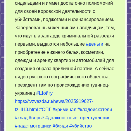
сидельцами и иммет достаточно полномочий
для своей воровской деятельности с
убийствами, поджогами и финансированием.
Завербованным женщинам-наводчицам, тем,
что идут в авангарде криминальной разведки
первыми, выдаются небольшие
#деньги
на
приобретение нижнего белья, коcметики,
одежды и аренду квартир и автомобилей для
создания образа приличной партии. А сейчас
видео русского географического общества,
президент там по происхождению тувинец-
украинец
#Шойгу
https://tvzvezda.ru/news/2025919627-
tzHH3.html
#ОПГ
#криминал
#кладоискатели
#клад
#ворьё
#должностные_преступления
#надстмотрщики
#бляди
#убийство