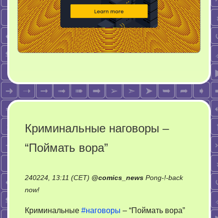
Криминальные наговоры –
“Поймать вора”
240224, 13:11 (CET)
@
comics_news
Pong-!-back
on
now!
Криминальные
Криминальные
#наговоры
– “Поймать вора”
наговоры