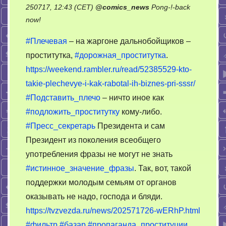
250717, 12:43 (CET)
@
comics_news
Pong-!-back
on
now!
Молодые
#Плечевая
– на жаргоне дальнобойщиков –
семьи.
проститутка,
#дорожная_проститутка
.
Плечевая
https://weekend.rambler.ru/read/52385529-kto-
история.
takie-plechevye-i-kak-rabotal-ih-biznes-pri-sssr/
#Подставить_плечо
– ничто иное как
#подложить_проститутку
кому-либо.
#Пресс_секретарь
Президента и сам
Президент из поколения всеобщего
употребления фразы не могут не знать
#истинное_значение_фразы
. Так, вот, такой
поддержки молодым семьям от органов
оказывать не надо, господа и бляди.
https://tvzvezda.ru/news/202571726-wERhP.html
#фильтр
#базар
#пропаганда_проституции