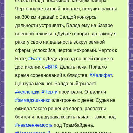
сказал балда показывая пальцем наверх.
Чертёнок же хитрый попался, получил ракеты
на 300 км и давай с Балдой конкурсы
дальности устраивать, Балда ему на базаре
военной техники в Дубае говорит: да закину я
ракету свою на дальность вокруг земной
сферы, успокойся, черток мохровый. Черток к
Бате,
#Батя
к Деду. Доклад по всей форме о
достижениях
#ВПК
. Делать неча. Пришло
время соревнований в блядстве.
#Халифат
.
Цензура меж ног. Балда выйгрывает
#челлендж
.
#Черти
проиграли. Отвалили
#эммадэшкники
электронных денег. Судья не
ожидал такого решения спора, расплаты
боится и под дурака косить начал – закос под
#невменяемость
под Трамбайдена.