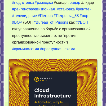
#подготовка
#разведка
#сонар
#радар
#лидар
#ренгенотелевизионная_установка
#рентген
#телевидение
#Петров
#Петровка_38
#вор
#BOP
(БОП
#Bureau_of_Prisons
как
#УБОП
как управление по борьбе с организованной
преступностью, заметьте, не “против
организованной преступности”)
#криминология
#преступная_схема