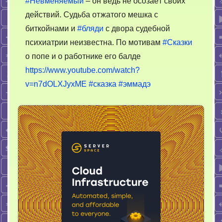
#Невменяемый
– он ведь не осозаёт своих
действий. Судьба отжатого мешка с
биткойнами и
#бляди
с двора судебной
психиатрии неизвестна. По мотивам
#Сказки
о попе и о работнике его балде
https://www.youtube.com/watch?
v=n7dOLXJyxME
#сказка
#эммадэ