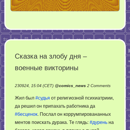
Сказка на злобу дня –
военные викторины
on
230924, 15:04 (CET)
@
comics_news
2 Comments
Сказка
Жил был
#судья
от религиозной психиатриии,
на
да решил он припахать работника да
злобу
#бесценок
. Послал он коррумпировананных
дня
–
ментов поискать дурака. Те глядь:
#дурень
на
военные