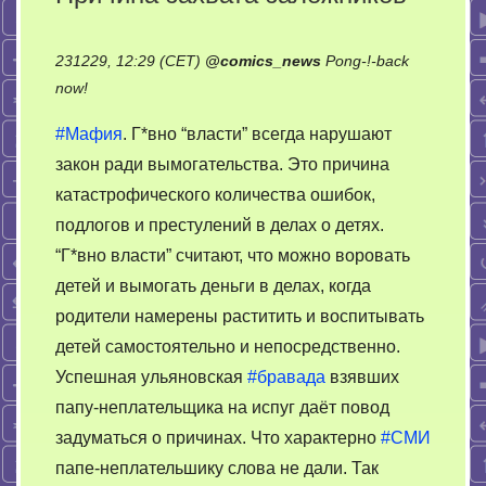
231229, 12:29 (CET)
@
comics_news
Pong-!-back
on
now!
Причина
#Мафия
. Г*вно “власти” всегда нарушают
захвата
закон ради вымогательства. Это причина
заложников
катастрофического количества ошибок,
подлогов и престулений в делах о детях.
“Г*вно власти” считают, что можно воровать
детей и вымогать деньги в делах, когда
родители намерены раститить и воспитывать
детей самостоятельно и непосредственно.
Успешная ульяновская
#бравада
взявших
папу-неплательщика на испуг даёт повод
задуматься о причинах. Что характерно
#СМИ
папе-неплательшику слова не дали. Так