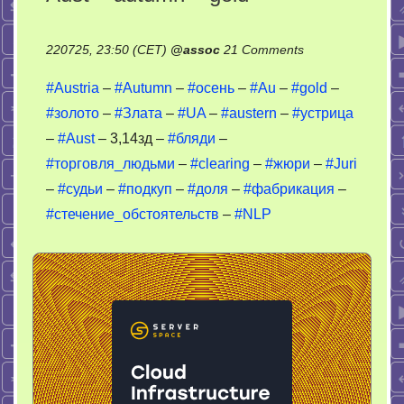
on
220725, 23:50 (CET)
@
assoc
21 Comments
Aust
#Austria
–
#Autumn
–
#осень
–
#Au
–
#gold
–
–
#золото
–
#Злата
–
#UA
–
#austern
–
#устрица
autumn
–
#Aust
– 3,14зд –
#бляди
–
–
gold
#торговля_людьми
–
#clearing
–
#жюри
–
#Juri
–
#судьи
–
#подкуп
–
#доля
–
#фабрикация
–
#стечение_обстоятельств
–
#NLP