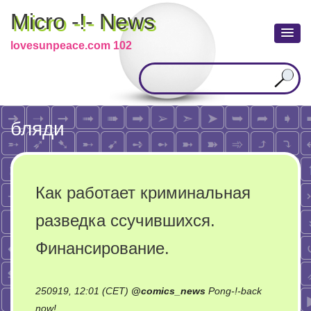
Micro -!- News
lovesunpeace.com 102
бляди
Как работает криминальная
разведка ссучившихся.
Финансирование.
250919, 12:01 (CET)
@
comics_news
Pong-!-back
on
now!