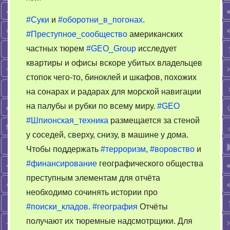
Как
#Суки
и
#оборотни_в_погонах
.
работает
#Преступное_сообщество
американских
криминальная
частных тюрем
#GEO_Group
исследует
разведка
ссучившихся.
квартиры и офисы вскоре убитых владельцев
Финансирование.
стопок чего-то, биноклей и шкафов, похожих
на сонарах и радарах для морской навигации
на палубы и рубки по всему миру.
#GEO
#Шпионская_техника
размещается за стеной
у соседей, сверху, снизу, в машине у дома.
Чтобы поддержать
#терроризм
,
#воровство
и
#финансирование
географического общества
преступным элементам для отчёта
необходимо сочинять истории про
#поиски_кладов
.
#география
Отчёты
получают их тюремные надсмотрщики. Для