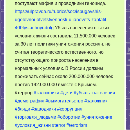
поступают мафия и проводники геноцида.
https://ulpravda.ru/rubrics/soc/ispugavshis-
ugolovnoi-otvetstvennosti-ulianovets-zaplatil-
400tysiachnyi-dolg
Убыль населения в таких
условиях жизни составила 11.500.000 человек
за 30 лет политики уничтожения россиян, не
считая теоретического естественного, но
отсутствующего прироста населения в
нормальных условиях. В России должны
проживать сейчас около 200.000.000 человек
против 142.000.000 вместе с Крымом.
#террор
#заложники
#дети
#убыль_населения
#демография
#вымогательство
#заложник
#бляди
#заводчики
#коррупция
#торговля_людьми
#оборотни
#уничтожение
#условия_жизни
#terror
#terrorism