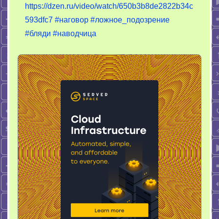
https://dzen.ru/video/watch/650b3b8de2822b34c
–
593dfc7
#наговор
#ложное_подозрение
“Поймать
вора”
#бляди
#наводчица