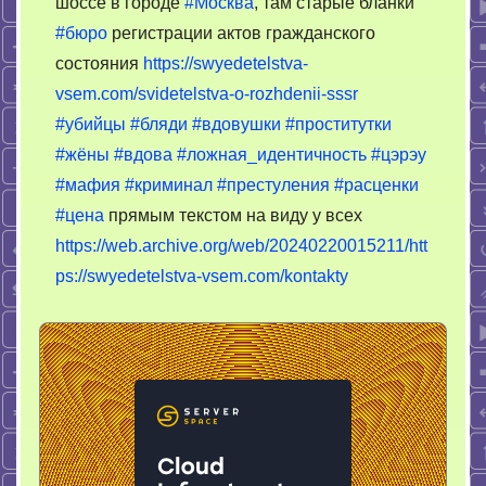
Цены
шоссе в городе
#Москва
, там старые бланки
#бюро
регистрации актов гражданского
состояния
https://swyedetelstva-
vsem.com/svidetelstva-o-rozhdenii-sssr
#убийцы
#бляди
#вдовушки
#проститутки
#жёны
#вдова
#ложная_идентичность
#цэрэу
#мафия
#криминал
#престуления
#расценки
#цена
прямым текстом на виду у всех
https://web.archive.org/web/20240220015211/htt
ps://swyedetelstva-vsem.com/kontakty