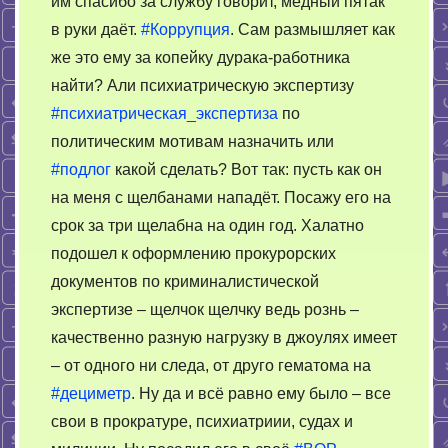
им спасибо за службу говорит, медный пятак
в руки даёт.
#Коррупция
. Сам размышляет как
же это ему за копейку дурака-работника
найти? Али психиатрическую экспертизу
#психиатрическая_экспертиза
по
политическим мотивам назначить или
#подлог
какой сделать? Вот так: пусть как он
на меня с щелбанами нападёт. Посажу его на
срок за три щелабна на один год. Халатно
подошел к оформлению прокурорских
документов по криминалистической
экспертизе – щелчок щелчку ведь рознь –
качественно разную нагрузку в джоулях имеет
– от одного ни следа, от друго гематома на
#дециметр
. Ну да и всё равно ему было – все
свои в прократуре, психиатриии, судах и