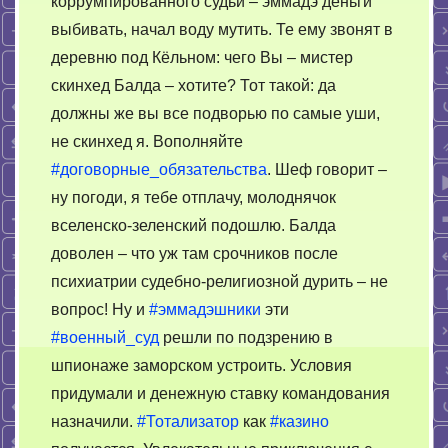
коррумпированного судьи – эммадэ деньги
выбивать, начал воду мутить. Те ему звонят в
деревню под Кёльном: чего Вы – мистер
скинхед Балда – хотите? Тот такой: да
должны же вы все подворью по самые уши,
не скинхед я. Вополняйте
#договорные_обязательства
. Шеф говорит –
ну погоди, я тебе отплачу, молоднячок
вселенско-зеленский подошлю. Балда
доволен – что уж там срочников после
психиатрии судебно-религиозной дурить – не
вопрос! Ну и
#эммадэшники
эти
#военный_суд
решли по подзрению в
шпионаже заморском устроить. Условия
придумали и денежную ставку командования
назначили.
#Тотализатор
как
#казино