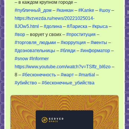
– в каждом крупном городе –
–
#публичный_дом
–
#канкан
–
#Kanke
–
#шоу
–
8
марта
https://tvzvezda.ru/news/20221025014-
8JOw5.html
–
#долина
–
#Лариска
–
#крыса
–
#вор
– ворует у своих –
#проституция
–
#торговля_людьми
–
#коррупция
–
#менты
–
#дозновательницы
–
#бляди
–
#информатор
–
#snow
#Informer
https://www.youtube.com/watch?v=TSffz_bl6zo
–
8 –
#бесконечность
–
#март
–
#martial
–
#убийство
–
#бесконечные_убийства