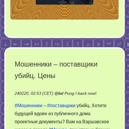
Мошенники – поставщики
убийц. Цены
on
240220, 02:53 (CET)
@
lol
Pong-!-back now!
Мошенники
#Мошенники
–
#поставщики
убийц. Хотите
–
будущей вдове из публичного дома
поставщики
проектные документы? Вам на Варшавское
убийц.