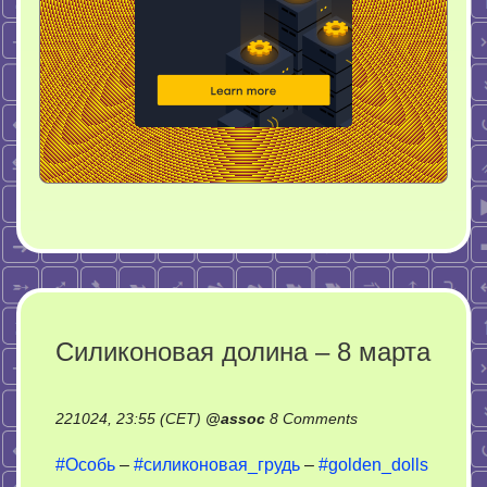
Силиконовая долина – 8 марта
on
221024, 23:55 (CET)
@
assoc
8 Comments
Силиконовая
#Особь
–
#силиконовая_грудь
–
#golden_dolls
долина