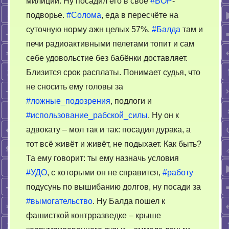
милиции. Ну посадил его в своё
#BOP
-
подворье.
#Солома
, еда в пересчёте на
суточную норму ажн целых 57%.
#Балда
там и
печи радиоактивными пелетами топит и сам
себе удовольстие без бабёнки доставляет.
Близится срок расплаты. Понимает судья, что
не сносить ему головы за
#ложные_подозрения
, подлоги и
#использование_рабской_силы
. Ну он к
адвокату – мол так и так: посадил дурака, а
тот всё живёт и живёт, не подыхает. Как быть?
Та ему говорит: ты ему назначь условия
#УДО
, с которыми он не справится,
#работу
подусунь по вышибанию долгов, ну посади за
#вымогательство
. Ну Балда пошел к
фашисткой контрразведке – крыше