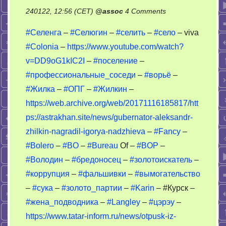
on
240122, 12:56 (CET)
@
assoc
4 Comments
Жилка
#Селенга
–
#Селюгин
–
#селить
–
#село
– viva
–
#Сolonia
–
https://www.youtube.com/watch?
Bolero
v=DD9oG1kIC2I
–
#поселение
–
–
Володин
#профессиональные_соседи
–
#ворьё
–
#Жилка
–
#ОПГ
–
#Жилкин
–
https://web.archive.org/web/20171116185817/htt
ps://astrakhan.site/news/gubernator-aleksandr-
zhilkin-nagradil-igorya-nadzhieva
–
#Fancy
–
#Bolero
–
#BO
–
#Bureau
Of –
#BOP
–
#Володин
–
#бредоносец
–
#золотоискатель
–
#коррупция
–
#фальшивки
–
#вымогательство
–
#сука
–
#золото_партии
–
#Karin
– #Курск –
#жена_подводника
–
#Langley
–
#цэрэу
–
https://www.tatar-inform.ru/news/otpusk-iz-