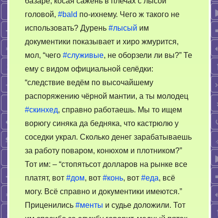
базаре, косая сажень в плечах с лысой
викторин
головой,
#bald
по-ихнему. Чего ж такого не
использовать? Дурень
#лысый
им
документики показывает и хиро жмурится,
мол, “чего
#служивые
, не оборзели ли вы?” Те
ему с видом официальной селёдки:
“следствие ведём по высочайшему
распоряжению чёрной мантии, а ты молодец
#скинхед
, справно работаешь. Мы то ищем
ворюгу синяка да бедняка, что кастрюлю у
соседки украл. Сколько денег зарабатываешь
за работу поваром, конюхом и плотником?”
Тот им: – “стопятьсот долларов на рынке все
платят, вот
#дом
, вот
#конь
, вот
#еда
, всё
могу. Всё справно и документики имеются.”
Приценились
#менты
и судье доложили. Тот