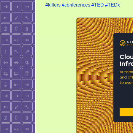
#killers
#conferences
#TED
#TEDx