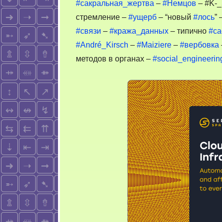
#сакральная_жертва
–
#Немцов
– #K-_
стремление –
#ущерб
– “новый
#лось
” 
#связи
–
#кража_данных
– типично
#са
#André_Kirsch
–
#Maiziere
–
#вербовка
методов в органах –
#social_engineerin