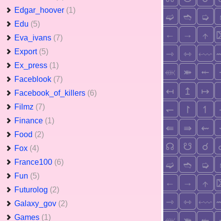
Edgar_hoover
(1)
Edu
(5)
Eva_ivans
(7)
Export
(5)
Ex_press
(1)
Faceblook
(7)
Facebook_of_killers
(6)
Filmz
(7)
Finance
(1)
Food
(2)
Fox
(4)
France100
(6)
Fun
(5)
Futurolog
(2)
Galaxy_gov
(2)
Games
(1)