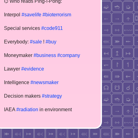
⌬ Who reads Ping-!-Pong:
Interpol
#savelife
#bioterrorism
Special services
#code911
Everybody:
#sale
!
#buy
Moneymaker
#business
#company
Lawyer
#evidence
Intelligence
#newsmaker
Decision makers
#strategy
IAEA
#radiation
in environment