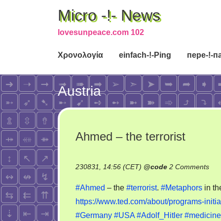
Micro -!- News
lovesunpeace.com 102
Χρονολογία
einfach-!-Ping
пере-!-п
Austria
Ahmed – the terrorist
on
230831, 14:56 (CET)
@
code
2 Comments
Ah
#Ahmed
– the
#terrorist
.
#Metaphors
in th
–
https://www.ted.com/about/programs-initi
the
#Germany
#USA
#Adolf_Hitler
#medicine
terr