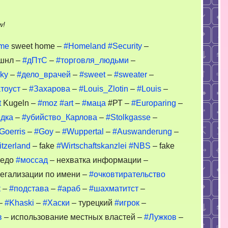
on
w!
Homeland
me
sweet home –
#Homeland
#Security
–
–
шнл –
#дПтС
–
#торговля_людьми
–
Khomsky
ky
–
#дело_врачей
–
#sweet
–
#sweater
–
–
Stolkgasse
тоуст
–
#Захарова
–
#Louis_Zlotin
–
#Louis
–
t
Kugeln –
#moz
#art
–
#маца
#РТ –
#Europaring
–
едка
–
#убийство_Карлова
–
#Stolkgasse
–
Goerris
–
#Goy
–
#Wuppertal
–
#Auswanderung
–
tzerland
– fake
#Wirtschaftskanzlei
#NBS
– fake
недо
#моссад
– нехватка информации –
легализации по имени –
#очковтирательство
к
–
#подстава
–
#араб
–
#шахматитст
–
–
#Khaski
–
#Хаски
– турецкий
#игрок
–
в
– использование местных властей –
#Лужков
–