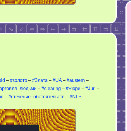
n
ust
old
–
#золото
–
#Злата
–
#UA
–
#austern
–
орговля_людьми
–
#clearing
–
#жюри
–
#Juri
–
utumn
ия
–
#стечение_обстоятельств
–
#NLP
old