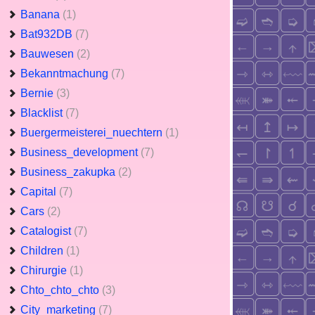
Banana
(1)
Bat932DB
(7)
Bauwesen
(2)
Bekanntmachung
(7)
Bernie
(3)
Blacklist
(7)
Buergermeisterei_nuechtern
(1)
Business_development
(7)
Business_zakupka
(2)
Capital
(7)
Cars
(2)
Catalogist
(7)
Children
(1)
Chirurgie
(1)
Chto_chto_chto
(3)
City_marketing
(7)