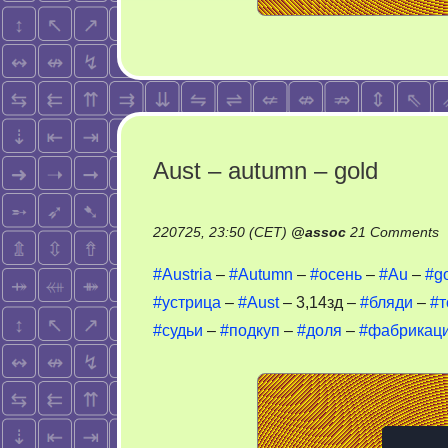
Aust – autumn – gold
o
220725, 23:50 (CET)
@
assoc
21 Comments
A
#Austria
–
#Autumn
–
#осень
–
#Au
–
#g
–
#устрица
–
#Aust
– 3,14зд –
#бляди
–
#т
a
#судьи
–
#подкуп
–
#доля
–
#фабрикац
–
g