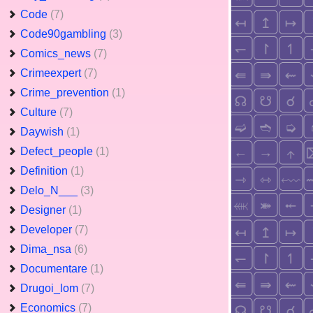
Code
(7)
Code90gambling
(3)
Comics_news
(7)
Crimeexpert
(7)
Crime_prevention
(1)
Culture
(7)
Daywish
(1)
Defect_people
(1)
Definition
(1)
Delo_N___
(3)
Designer
(1)
Developer
(7)
Dima_nsa
(6)
Documentare
(1)
Drugoi_lom
(7)
Economics
(7)