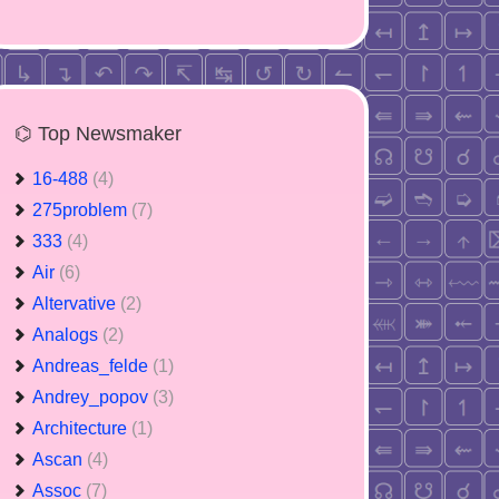
⌬ Top Newsmaker
16-488
(4)
275problem
(7)
333
(4)
Air
(6)
Altervative
(2)
Analogs
(2)
Andreas_felde
(1)
Andrey_popov
(3)
Architecture
(1)
Ascan
(4)
Assoc
(7)