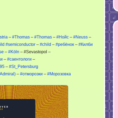
кросхема
tria
–
#Thomas
–
#Thomas
–
#Нойс
–
#Neuss
–
ild
#semiconductor
–
#child
–
#ребёнок
–
#Килби
ентологи
se
–
#Köln
– #Sevastopol –
хи
–
#саентологи
–
395
–
#St_Petersburg
(Admiral)
–
#отморозки
–
#Морозовка