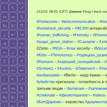
211119, 08:01 (CET)
@
assoc
Pong-!-back no
#Homezone
–
#telecommunication
–
#ho
#homeland_security
–
#ФСИН
интернэй
#human_trafficking
–
#Homsky
–
#Khoms
#sugar_grove_station
–
#Сахаров
–
#зла
#Zlotin –
#NSA
–
#max
security –
#Mozar
#Köln
–
#Terrorismus
–
#турецкая_разв
#Romann
–
#хороший_полицейский
–
#
#Schweiz
–
#Austria
–
#Österreich
–
#Swi
#ambassador
– #Berlin – недо #аман – 
#убийство
оригинала – потребность в 
третьим лицам –
#иллюзия
–
#заложни
#chekmate
–
#физиотерапевт
–
#stress
#БоНДаренко
– воровство
#документо