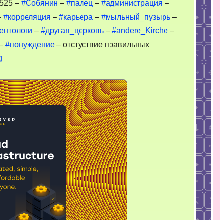
525 –
#Собянин
–
#палец
–
#администрация
–
–
#корреляция
–
#карьера
–
#мыльный_пузырь
–
ентологи
–
#другая_церковь
–
#andere_Kirche
–
–
#понуждение
– отстуствие правильных
g