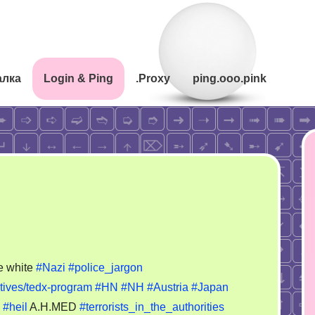
алка
Login & Ping
.Proxy
ping.ooo.pink
med
e white
#Nazi
#police_jargon
atives/tedx-program
#HN
#NH
#Austria
#Japan
#heil
A.H.MED
#terrorists_in_the_authorities
orist