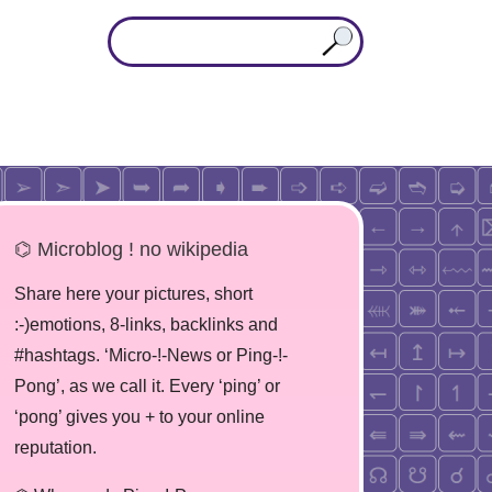
⌬ Microblog ! no wikipedia
Share here your pictures, short
:-)emotions, 8-links, backlinks and
#hashtags. ‘Micro-!-News or Ping-!-
Pong’, as we call it. Every ‘ping’ or
‘pong’ gives you + to your online
reputation.