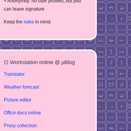
+ Anonymity: no user profiles, but you
can leave signature
Keep the
rules
in mind.
⌬ Workstation online @ µBlog
Translator
Weather forecast
Picture editor
Office docs online
Proxy collection