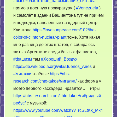
#высокочастотное_навязывание_сигнала
прямо в военную прокуратуру, (
#Venezuela
)
и самолёт в здании Вашингтона тут не причём
и подлодки, нацеленные на ядерный центр
Клинтона
https://lovesunpeace.com/102/the-
color-of-clinton-nuclear-plant
тоже. Хотя какая
мне разница до этих штатов, я собираюсь
жить в Аргентине среди беглых фашистов,
#фашизм
там
#Хороший_Воздух
https://de.wikipedia.org/wiki/Buenos_Aires
и
#мигалки
зелёные
https://nbs-
research.com/chto-takoe/мигалка/
как форма у
моего первого каскадёра, нравятся… Титры
https://nbs-research.com/chto-takoe/гибридный-
ребус/
с музыкой:
https://www.youtube.com/watch?v=rcSLtKk_Mk4