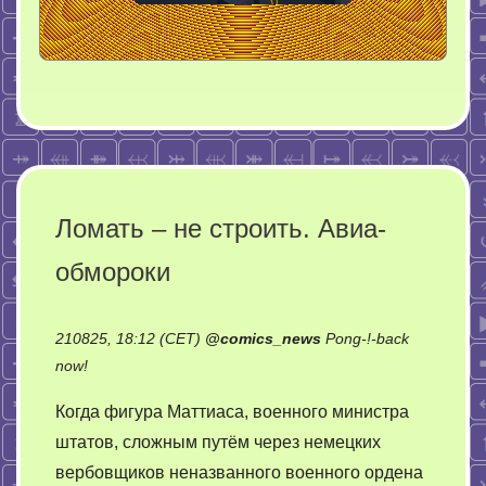
Ломать – не строить. Авиа-
обмороки
210825, 18:12 (CET)
@
comics_news
Pong-!-back
on
now!
Ломать
Когда фигура Маттиаса, военного министра
–
штатов, сложным путём через немецких
не
вербовщиков неназванного военного ордена
строить.