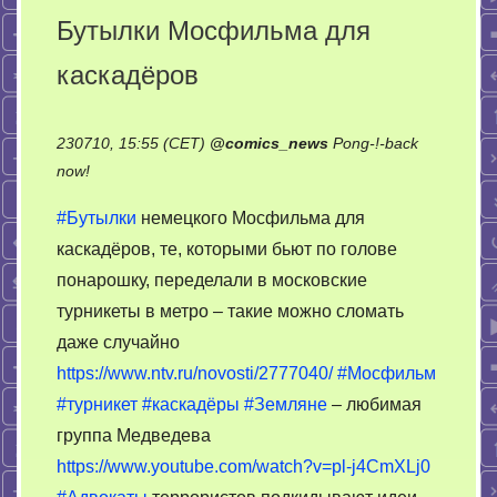
Бутылки Мосфильма для
каскадёров
230710, 15:55 (CET)
@
comics_news
Pong-!-back
on
now!
Бутылки
#Бутылки
немецкого Мосфильма для
Мосфильма
каскадёров, те, которыми бьют по голове
для
понарошку, переделали в московские
каскадёров
турникеты в метро – такие можно сломать
даже случайно
https://www.ntv.ru/novosti/2777040/
#Мосфильм
#турникет
#каскадёры
#Земляне
– любимая
группа Медведева
https://www.youtube.com/watch?v=pl-j4CmXLj0