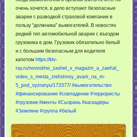
всегда
очень хочется, в дело вступают безопасные
белые.
аварии с разводкой страховой компании в
Цепочка
финансирования
пользу “должника” вымогателей. В новостях
вымогателей
редкий тип автомобильной аварии с въездом
грузовика в дом. Грузовик обязательно белый
и с большим безопасным для водителя
капотом
https://ktv-
ray.ru/novost/ne_zashel_v_magazin_a_zaehal_
video_s_mesta_zrelishnoy_avarii_na_m-
5_pod_syzranyu/173377/
#вымогательство
#финансирование
#совпадение
#террористы
#грузовик
#менты
#Сызрань
#каскадёры
#Земляне
#группа
#белый