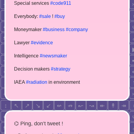
Special services
#code911
Everybody:
#sale
!
#buy
Moneymaker
#business
#company
Lawyer
#evidence
Intelligence
#newsmaker
Decision makers
#strategy
IAEA
#radiation
in environment
⌬ Ping, don’t tweet !