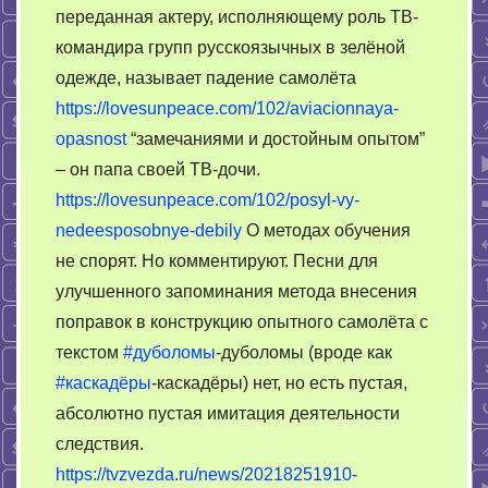
Авиа-
переданная актеру, исполняющему роль ТВ-
обмороки
командира групп русскоязычных в зелёной
одежде, называет падение самолёта
https://lovesunpeace.com/102/aviacionnaya-
opasnost
“замечаниями и достойным опытом”
– он папа своей ТВ-дочи.
https://lovesunpeace.com/102/posyl-vy-
nedeesposobnye-debily
О методах обучения
не спорят. Но комментируют. Песни для
улучшенного запоминания метода внесения
поправок в конструкцию опытного самолёта с
текстом
#дуболомы
-дуболомы (вроде как
#каскадёры
-каскадёры) нет, но есть пустая,
абсолютно пустая имитация деятельности
следствия.
https://tvzvezda.ru/news/20218251910-