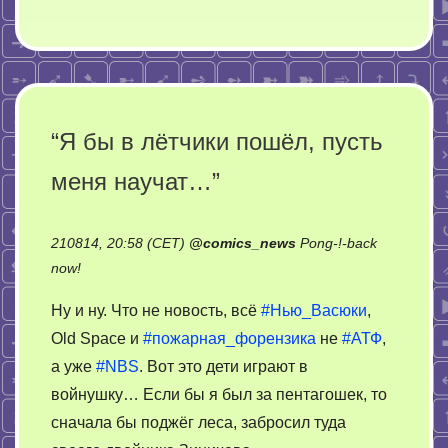
“Я бы в лётчики пошёл, пусть
меня научат…”
210814, 20:58 (CET)
@
comics_news
Pong-!-back
on
now!
“Я
Ну и ну. Что не новость, всё
#Нью_Васюки
,
бы
Old Space и
#пожарная_форензика
не
#АТФ
,
в
а уже
#NBS
. Вот это дети играют в
лётчики
пошёл,
войнушку… Если бы я был за пентагошек, то
пусть
сначала бы поджёг леса, забросил туда
меня