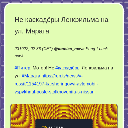
Не каскадёры Ленфильма на
ул. Марата
231022, 02:36 (CET)
@
comics_news
Pong-!-back
on
now!
Не
#Питер
. Мотор! Не
#каскадёры
Ленфильма на
каскадёры
ул.
#Марата
https://ren.tv/news/v-
Ленфильма
rossii/1154197-karsheringovyi-avtomobil-
на
ул.
vspykhnul-posle-stolknoveniia-s-nissan
Марата