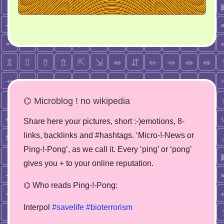
⌬ Microblog ! no wikipedia
Share here your pictures, short :-)emotions, 8-
links, backlinks and #hashtags. ‘Micro-!-News or
Ping-!-Pong’, as we call it. Every ‘ping’ or ‘pong’
gives you + to your online reputation.
⌬ Who reads Ping-!-Pong:
Interpol
#savelife
#bioterrorism