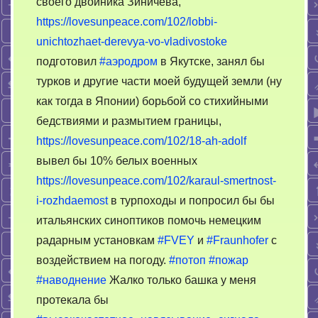
своего двойника Зиничева,
научат…”
https://lovesunpeace.com/102/lobbi-
unichtozhaet-derevya-vo-vladivostoke
подготовил
#аэродром
в Якутске, занял бы
турков и другие части моей будущей земли (ну
как тогда в Японии) борьбой со стихийными
бедствиями и размытием границы,
https://lovesunpeace.com/102/18-ah-adolf
вывел бы 10% белых военных
https://lovesunpeace.com/102/karaul-smertnost-
i-rozhdaemost
в турпоходы и попросил бы бы
итальянских синоптиков помочь немецким
радарным установкам
#FVEY
и
#Fraunhofer
с
воздействием на погоду.
#потоп
#пожар
#наводнение
Жалко только башка у меня
протекала бы