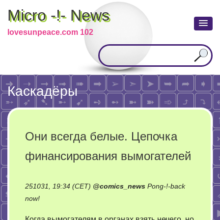
Micro -!- News
lovesunpeace.com 102
Каскадёры
Они всегда белые. Цепочка
финансирования вымогателей
251031, 19:34 (CET)
@
comics_news
Pong-!-back
on
now!
Они
Когда вымогателям в органах взять нечего, но