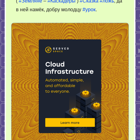
(
#Земляне
–
#Каскадёры
)
#Сказка
#ложь
, да
в ней намёк, добру молодцу
#урок
.