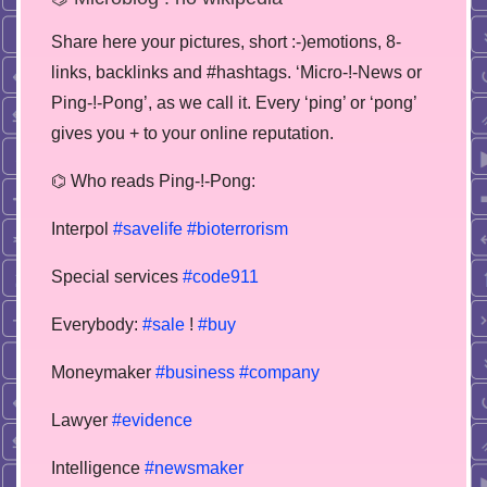
Share here your pictures, short :-)emotions, 8-
links, backlinks and #hashtags. ‘Micro-!-News or
Ping-!-Pong’, as we call it. Every ‘ping’ or ‘pong’
gives you + to your online reputation.
⌬ Who reads Ping-!-Pong:
Interpol
#savelife
#bioterrorism
Special services
#code911
Everybody:
#sale
!
#buy
Moneymaker
#business
#company
Lawyer
#evidence
Intelligence
#newsmaker