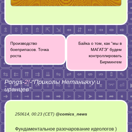
Post
Производство
Байка о том, как “мы в
navigation
боеприпасов. Точка
МАГАТЭ” будем
роста
контроллировать
Бирмингем
Pongs-
2!
-“
Приколы Нетаньяху и
иранцев
”
250614, 00:23 (CET)
@
comics_news
Фундаментальное разочарование идеологов )