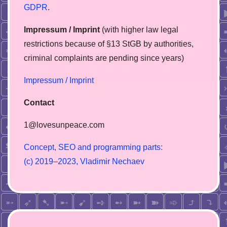
GDPR
.
Impressum / Imprint
(with higher law legal
restrictions because of §13 StGB by authorities,
сriminal complaints are pending since years)
Impressum / Imprint
Contact
1@lovesunpeace.com
C
o
n
c
e
p
t
,
S
E
O
a
n
d
p
r
o
g
r
a
m
m
i
n
g
p
a
r
t
s
:
(
c
)
2
0
1
9
–
2
0
2
3
,
V
l
a
d
i
m
i
r
N
e
c
h
a
e
v