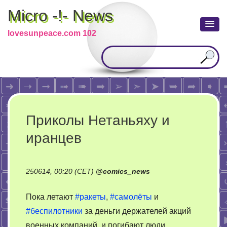
Micro -!- News
lovesunpeace.com 102
Приколы Нетаньяху и
иранцев
250614, 00:20 (CET)
@
comics_news
Пока летают
#ракеты
,
#самолёты
и
#беспилотники
за деньги держателей акций
военных компаний, и погибают люди,