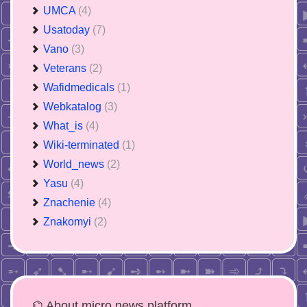
UMCA
(4)
Usatoday
(7)
Vano
(3)
Veterans
(2)
Wafidmedicals
(1)
Webkatalog
(3)
What_is
(4)
Wiki-terminated
(1)
World_news
(2)
Yasu
(4)
Znachenie
(4)
Znakomyi
(2)
⌬ About micro news platform