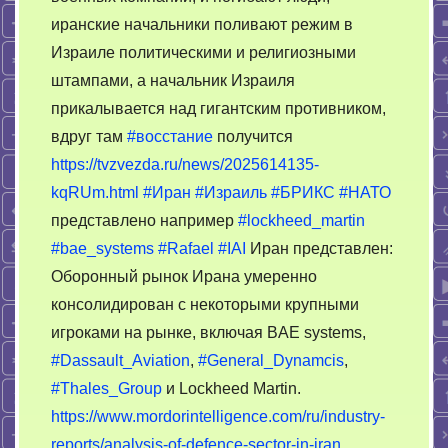
иранские начальники поливают режим в
Израиле политическими и религиозными
штампами, а начальник Израиля
прикалывается над гигантским противником,
вдруг там
#восстание
получится
https://tvzvezda.ru/news/2025614135-
kqRUm.html
#Иран
#Израиль
#БРИКС
#НАТО
представлено например
#lockheed_martin
#bae_systems
#Rafael
#IAI
Иран представлен:
Оборонный рынок Ирана умеренно
консолидирован с некоторыми крупными
игроками на рынке, включая BAE systems,
#Dassault_Aviation
,
#General_Dynamcis
,
#Thales_Group
и Lockheed Martin.
https://www.mordorintelligence.com/ru/industry-
reports/analysis-of-defence-sector-in-iran