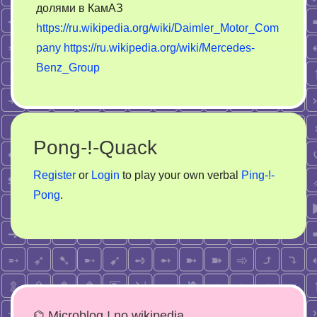
долями в КамАЗ
https://ru.wikipedia.org/wiki/Daimler_Motor_Com
pany
https://ru.wikipedia.org/wiki/Mercedes-
Benz_Group
Pong-!-Quack
Register
or
Login
to play your own verbal
Ping-!-
Pong
.
⌬ Microblog ! no wikipedia