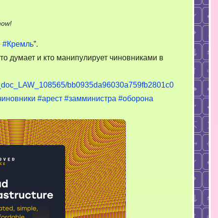
on
now!
Кто
е
#Кремль
”.
думает
то думает и кто манипулирует чиновниками в
и
кто
манипулирует
ons_doc_LAW_108565/bb0935da96030a759fb2801c0
чиновниками
чиновники
#арест
#замминистра
#оборона
в
стране?