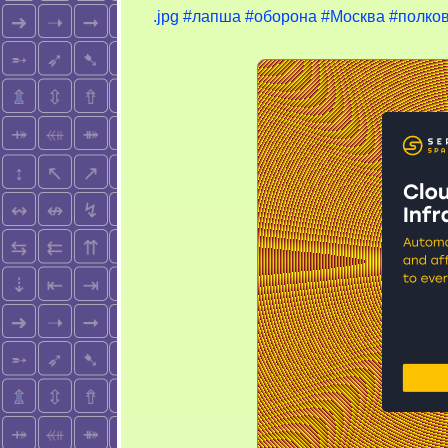
.jpg
#лапша
#оборона
#Москва
#полко