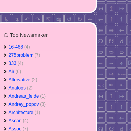
⌬ Top Newsmaker
16-488
(4)
275problem
(7)
333
(4)
Air
(6)
Altervative
(2)
Analogs
(2)
Andreas_felde
(1)
Andrey_popov
(3)
Architecture
(1)
Ascan
(4)
Assoc
(7)