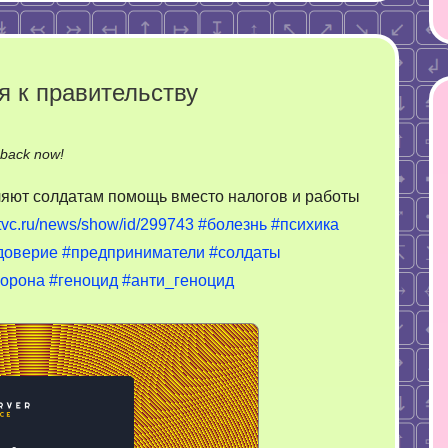
я к правительству
on
-back now!
Полное
ляют солдатам помощь вместо налогов и работы
отстутстве
.tvc.ru/news/show/id/299743
#болезнь
#психика
доверия
доверие
#предприниматели
#солдаты
к
правительству
орона
#геноцид
#анти_геноцид