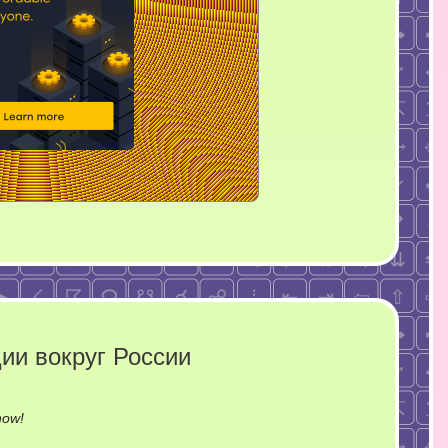
ии вокруг России
on
now!
Новости