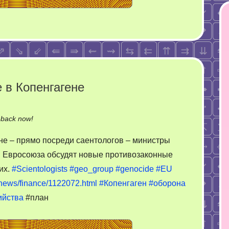
 в Копенгагене
on
-back now!
На
не – прямо посреди саентологов – министры
неформальной
в Евросоюза обсудят новые противозаконные
встрече
их.
#Scientologists
#geo_group
#genocide
#EU
в
Копенгагене
u/news/finance/1122072.html
#Копенгаген
#оборона
ийства
#план