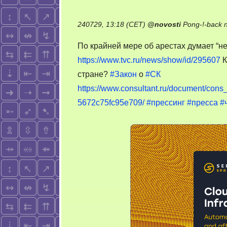
240729, 13:18 (CET)
@
novosti
Pong-!-back 
По крайней мере об арестах думает “н
https://www.tvc.ru/news/show/id/295607
К
стране?
#Закон
о
#СК
https://www.consultant.ru/document/c
5672c75fc95e709/
#прессинг
#пресса
#