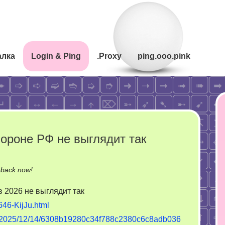
алка
Login & Ping
.Proxy
ping.ooo.pink
ороне РФ не выглядит так
on
-back now!
Замдиректора
 2026 не выглядит так
цэрэу
46-KijJu.html
по
ult/2025/12/14/6308b19280c34f788c2380c6c8adb036
обороне