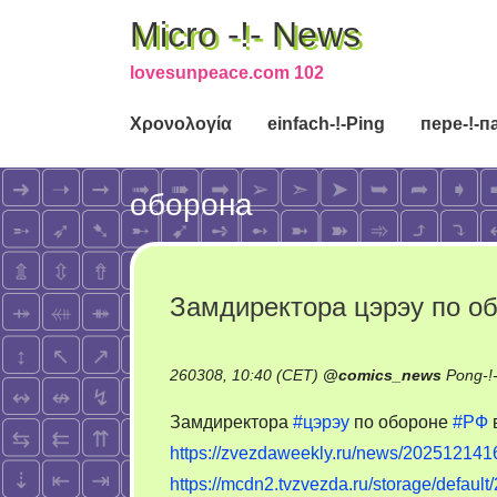
Micro -!- News
lovesunpeace.com 102
Χρονολογία
einfach-!-Ping
пере-!-п
оборона
Замдиректора цэрэу по об
260308, 10:40 (CET)
@
comics_news
Pong-!
Замдиректора
#цэрэу
по обороне
#РФ
в
https://zvezdaweekly.ru/news/2025121416
https://mcdn2.tvzvezda.ru/storage/defa