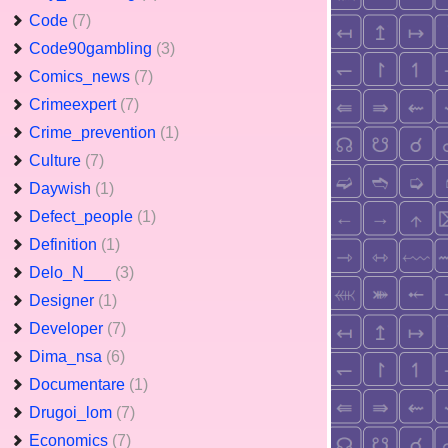
Code
(7)
Code90gambling
(3)
Comics_news
(7)
Crimeexpert
(7)
Crime_prevention
(1)
Culture
(7)
Daywish
(1)
Defect_people
(1)
Definition
(1)
Delo_N___
(3)
Designer
(1)
Developer
(7)
Dima_nsa
(6)
Documentare
(1)
Drugoi_lom
(7)
Economics
(7)