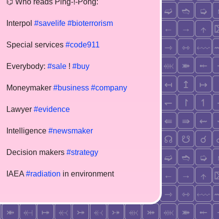
⌬ Who reads Ping-!-Pong:
Interpol
#savelife
#bioterrorism
Special services
#code911
Everybody:
#sale
!
#buy
Moneymaker
#business
#company
Lawyer
#evidence
Intelligence
#newsmaker
Decision makers
#strategy
IAEA
#radiation
in environment