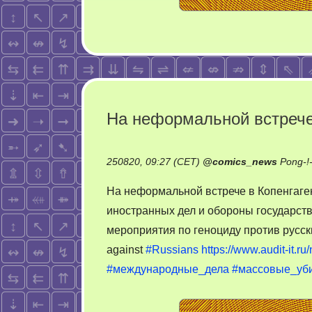
На неформальной встрече
250820, 09:27 (CET)
@
comics_news
Pong-!
На неформальной встрече в Копенгаге
иностранных дел и обороны государст
мероприятия по геноциду против русск
against
#Russians
https://www.audit-it.r
#международные_дела
#массовые_уб