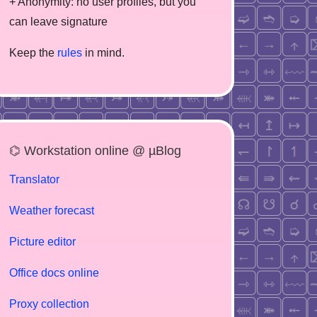
+ Anonymity: no user profiles, but you
can leave signature
Keep the
rules
in mind.
⌬ Workstation online @ µBlog
Translator
Weather forecast
Picture editor
Office docs online
Proxy collection