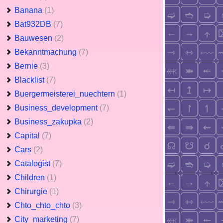
Banana
(1)
Bat932DB
(7)
Bauwesen
(2)
Bekanntmachung
(7)
Bernie
(3)
Blacklist
(7)
Buergermeisterei_nuechtern
(1)
Business_development
(7)
Business_zakupka
(2)
Capital
(7)
Cars
(2)
Catalogist
(7)
Children
(1)
Chirurgie
(1)
Chto_chto_chto
(3)
City_marketing
(7)