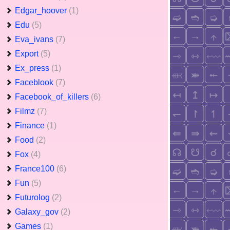
Edgar_hoover
(1)
Edu
(5)
Eva_ivans
(7)
Export
(5)
Ex_press
(1)
Faceblook
(7)
Facebook_of_killers
(6)
Filmz
(7)
Finance
(1)
Food
(2)
Fox
(4)
France100
(6)
Fun
(5)
Futurolog
(2)
Galaxy_gov
(2)
Games
(1)