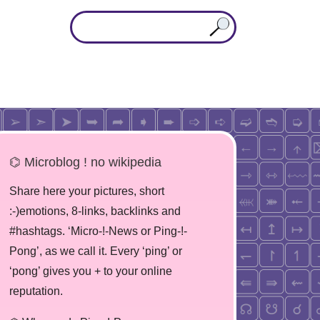
⌬ Microblog ! no wikipedia
Share here your pictures, short
:-)emotions, 8-links, backlinks and
#hashtags. ‘Micro-!-News or Ping-!-
Pong’, as we call it. Every ‘ping’ or
‘pong’ gives you + to your online
reputation.