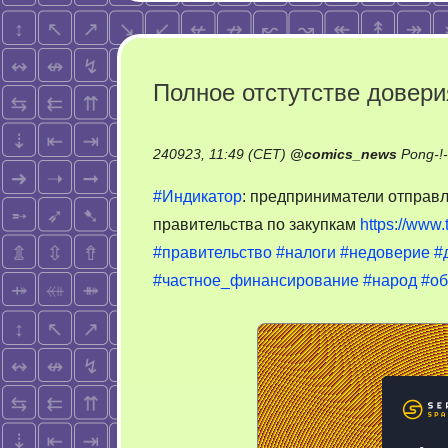
Полное отстутстве довери
240923, 11:49 (CET)
@
comics_news
Pong-!
#Индикатор
: предприниматели отправ
правительства по закупкам
https://www
#правительство
#налоги
#недоверие
#
#частное_финансирование
#народ
#об