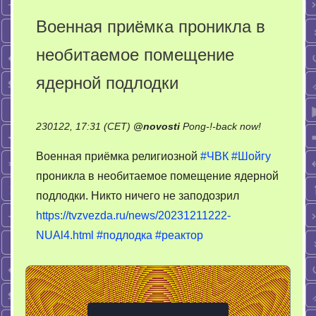
Военная приёмка проникла в
необитаемое помещение
ядерной подлодки
on
230122, 17:31 (CET)
@
novosti
Pong-!-back now!
Военная
Военная приёмка религиозной
#ЧВК
#Шойгу
приёмка
проникла в необитаемое помещение ядерной
проникла
подлодки. Никто ничего не заподозрил
в
необитаем
https://tvzvezda.ru/news/20231211222-
помещение
NUAl4.html
#подлодка
#реактор
ядерной
подлодки