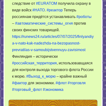
следствие от
#EURATOM
получила охрану в
виде войск
#НАТО
.
#реактор
Теперь
россиянам придётся устанавливать
#роботы
–
#автоматические_системы_огня
против
своих финских товарищей.
https://runews24.ru/articles/07/07/2025/finlyandiy
a-v-nato-kak-nadezhda-na-bezopasnost-
prevratilas-v-samoubijstvennuyu-zavisimost
Финляндия – исторически
#российская_территория
, использовавщаяся
для контроля выхода торгового флота России
к морю.
#Выход_к_морю
– крайне важный
#фактор
для экономики.
#флот
#торговля
#торговый_флот
#экономика