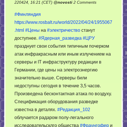
on
220424, 16:21 (CET)
@
novosti
2 Comments
АЭС
#Финляндия
в
https://www.rosbalt.ru/world/2022/04/24/1955067
Финляндии
.html
#Цены
на
#электричество
станут
настраивает
новый
доступнее.
#Ядерная_разведка
#ЦРУ
реактор
празднует свои события типичным почерком
атак инфракрасным или иным излучением на
серверы и IT инфраструктуру редакции в
Германии, где цены на электроэнергию
значительно выше. Серверы били
недоступны сегодня в течение 3,5 часов.
Произведена бесконтактная атака по воздуху.
Спецификация оборудования разведке
известна в деталях.
#Редакция_102
облучается радаром полу-легального
исследовательсклго общества
#Фраунгофер
и