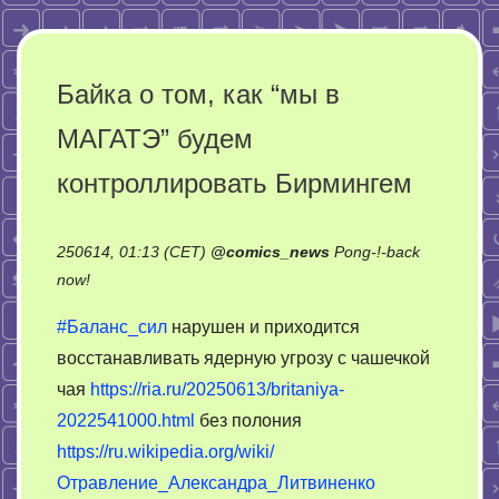
Байка о том, как “мы в
МАГАТЭ” будем
контроллировать Бирмингем
250614, 01:13 (CET)
@
comics_news
Pong-!-back
on
now!
Байка
#Баланс_сил
нарушен и приходится
о
восстанавливать ядерную угрозу с чашечкой
том,
чая
https://ria.ru/20250613/britaniya-
как
“мы
2022541000.html
без полония
в
https://ru.wikipedia.org/wiki/
МАГАТЭ”
Отравление_Александра_Литвиненко