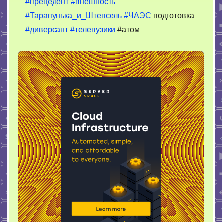
#прецедент
#внешность
#Тарапунька_и_Штепсель
#ЧАЭС
подготовка
#диверсант
#телепузики
#атом