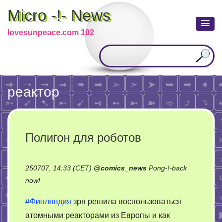
Micro -!- News
lovesunpeace.com 102
реактор
Полигон для роботов
250707, 14:33 (CET)
@
comics_news
Pong-!-back
on
now!
Полигон
#Финляндия
зря решила воспользоваться
для
атомными реакторами из Европы и как
роботов