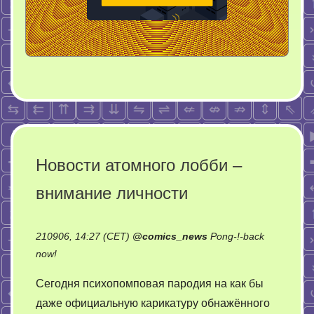
Новости атомного лобби –
внимание личности
210906, 14:27 (CET)
@
comics_news
Pong-!-back
on
now!
Новости
Сегодня психопомповая пародия на как бы
атомного
даже официальную карикатуру обнажённого
лобби