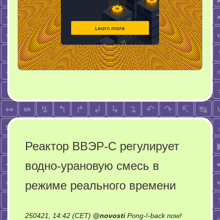
Реактор ВВЭР-С регулирует
водно-урановую смесь в
режиме реального времени
on
250421, 14:42 (CET)
@
novosti
Pong-!-back now!