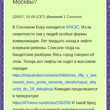
Москвы?
on
220517, 01:09 (CET)
@
novosti
1 Comment
Вечные
В Сосновом Бору находится
#ЛАЭС
. Из-за
проблемы
секретности там у людей особые формы
с
коммуникации. Лет тридцать назад в лифте
лифтами
в
взорвали ребенка. Списали тогда на
Сосновом
бандитские разборки. Весь город говорил об
Бору
этом. Теперь вот лифты не ходят в массовом
дошли
порядке
до
https://mayaksbor.ru/news/zhkkh/vse_lifty_v_sos
Москвы?
novom_boru_posle_remonta_obeshchayut_vkly
uchit_do_18_dekabrya/
Комедия продолжается
в прокуратуре
https://47news.ru/articles/156235/
И такой бред
дошёл до сайта правовой информации всей