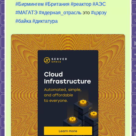
будем
#Бирмингем
#Британия
#реактор
#АЭС
контроллировать
#МАГАТЭ
#ядерная_отрасль
это
#цэрэу
Бирмингем
#байка
#диктатура