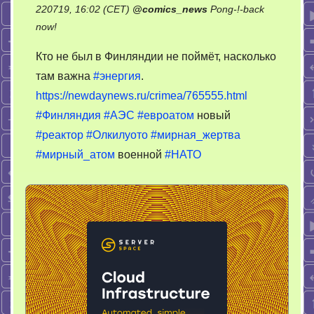
220719, 16:02 (CET)
@
comics_news
Pong-!-back
on
now!
Синяя
Кто не был в Финляндии не поймёт, насколько
изолента
там важна
#энергия
.
не
https://newdaynews.ru/crimea/765555.html
помогает
#Финляндия
#АЭС
#евроатом
новый
#реактор
#Олкилуото
#мирная_жертва
#мирный_атом
военной
#НАТО