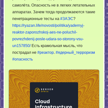
самолёта. Опасность не в легких летательных
аппаратах. Зачем тогда продолжаеются такие
пенетрационные тесты на
#ЗАЭС
?
https://ryazan.life/novosti/politika/yadernyj-
reaktor-zaporozhskoj-aes-ne-poluchil-
povrezhdenij-posle-udara-so-storony-vsu-
un157850/
Есть крамольная мысль, что
пострадал не
#реактор
.
#ядерный_терроризм
#опасность