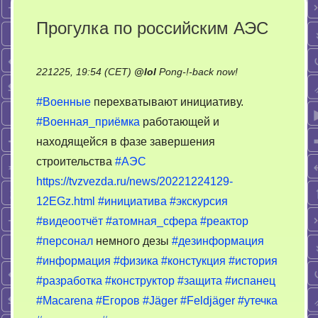
Прогулка по российским АЭС
on
221225, 19:54 (CET)
@
lol
Pong-!-back now!
Прогулка
#Военные
перехватывают инициативу.
по
#Военная_приёмка
работающей и
российским
находящейся в фазе завершения
АЭС
строительства
#АЭС
https://tvzvezda.ru/news/20221224129-
12EGz.html
#инициатива
#экскурсия
#видеоотчёт
#атомная_сфера
#реактор
#персонал
немного дезы
#дезинформация
#информация
#физика
#констукция
#история
#разработка
#конструктор
#защита
#испанец
#Macarena
#Егоров
#Jäger
#Feldjäger
#утечка