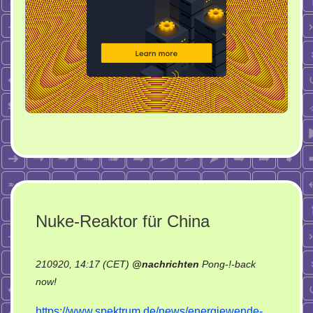
Nuke-Reaktor für China
210920, 14:17 (CET)
@
nachrichten
Pong-!-back
on
now!
Nuke-
https://www.spektrum.de/news/energiewende-