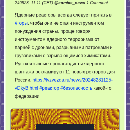
on
240828, 11:11 (CET)
@
comics_news
1 Comment
Ядерные
Ядерные реакторы всегда следует прятать в
реакторы
#горы
, чтобы они не стали инструментом
следует
понуждения страны, проще говоря
прятать
в
инструментом ядерного терроризма от
горы
парней с дронами, разрывными патронами и
грузовиками с взрывающимися химикатами.
Русскоязычные пропагандисты ядерного
шантажа рекламируют 11 новых ректоров для
России.
https://tvzvezda.ru/news/20248281125-
vDkyB.html
#реактор
#безопасность
какой-то
федерации