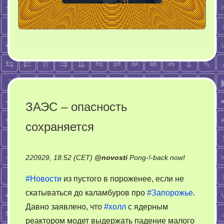
ЗАЭС – опасность
сохраняется
on
220929, 18:52 (CET)
@
novosti
Pong-!-back now!
ЗАЭС
#Новости
из пустого в пороженее, если не
–
скатываться до каламбуров про
#Запорожье
.
опасность
Давно заявлено, что
#холл
с ядерным
сохраняет
реактором модет выдержать падение малого