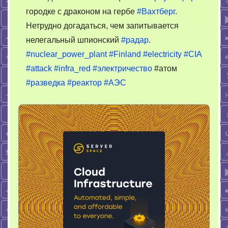
городке с драконом на гербе
#Вахтберг
.
Нетрудно догадаться, чем запитывается
нелегальный шпионский
#радар
.
#nuclear_power_plant
#Finland
#electricity
#CIA
#attack
#infra_red
#электричество
#атом
#разведка
#реактор
#АЭС