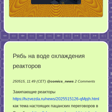
Рябь на воде охлаждения
реакторов
on
250515, 11:49 (CET)
@
comics_news
2 Comments
Рябь
Закипающие реакторы
на
https://tvzvezda.ru/news/2025515126-qMpjh.html
воде
как тема настоящих пацанских переговоров в
охлажден