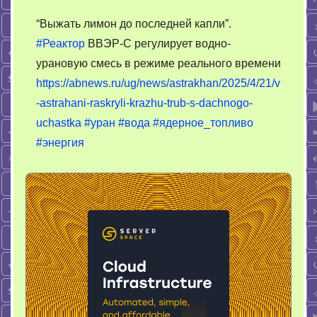
Реактор
“Выжать лимон до последней капли”.
ВВЭР-
#Реактор
ВВЭР-С регулирует водно-
С
урановую смесь в режиме реального времени
регулируе
водно-
https://abnews.ru/ug/news/astrakhan/2025/4/21/v
урановую
-astrahani-raskryli-krazhu-trub-s-dachnogo-
смесь
uchastka
#уран
#вода
#ядерное_топливо
в
#энергия
режиме
реального
времени