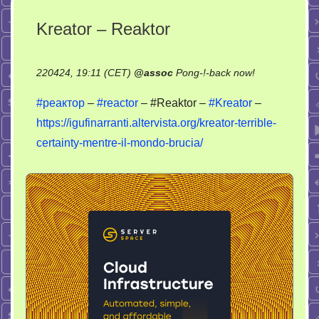
Kreator – Reaktor
on
220424, 19:11 (CET)
@
assoc
Pong-!-back now!
Kreator
#реактор
–
#reactor
– #Reaktor –
#Kreator
–
–
https://igufinarranti.altervista.org/kreator-terrible-
Reaktor
certainty-mentre-il-mondo-brucia/