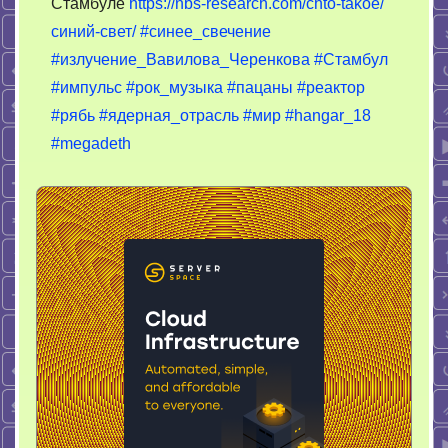
реакторо
Стамбуле
https://nbs-research.com/chto-takoe/
синий-свет/
#синее_свечение
#излучение_Вавилова_Черенкова
#Стамбул
#импульс
#рок_музыка
#пацаны
#реактор
#рябь
#ядерная_отрасль
#мир
#hangar_18
#megadeth