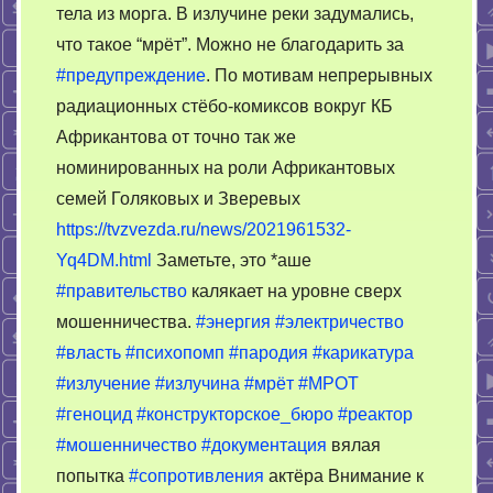
тела из морга. В излучине реки задумались,
–
внимание
что такое “мрёт”. Можно не благодарить за
личности
#предупреждение
. По мотивам непрерывных
радиационных стёбо-комиксов вокруг КБ
Африкантова от точно так же
номинированных на роли Африкантовых
семей Голяковых и Зверевых
https://tvzvezda.ru/news/2021961532-
Yq4DM.html
Заметьте, это *аше
#правительство
калякает на уровне сверх
мошенничества.
#энергия
#электричество
#власть
#психопомп
#пародия
#карикатура
#излучение
#излучина
#мрёт
#МРОТ
#геноцид
#конструкторское_бюро
#реактор
#мошенничество
#документация
вялая
попытка
#сопротивления
актёра Внимание к