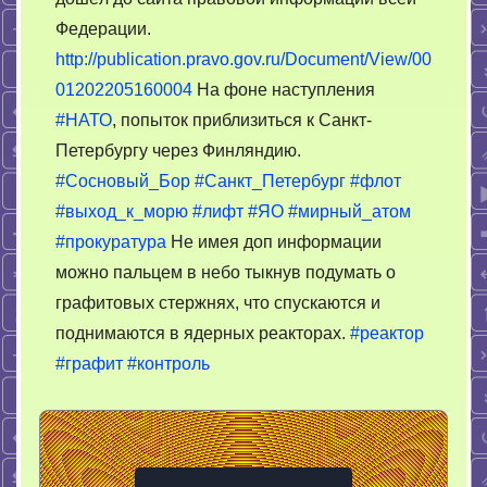
Федерации.
http://publication.pravo.gov.ru/Document/View/00
01202205160004
На фоне наступления
#НАТО
, попыток приблизиться к Санкт-
Петербургу через Финляндию.
#Сосновый_Бор
#Санкт_Петербург
#флот
#выход_к_морю
#лифт
#ЯО
#мирный_атом
#прокуратура
Не имея доп информации
можно пальцем в небо тыкнув подумать о
графитовых стержнях, что спускаются и
поднимаются в ядерных реакторах.
#реактор
#графит
#контроль