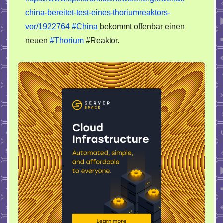
Reaktor
china-bereitet-test-eines-thoriumreaktors-
für
vor/1922764
#China
bekommt offenbar einen
China
neuen
#Thorium
#Reaktor.