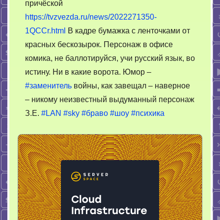
причёской
https://tvzvezda.ru/news/2022271350-
1QCCr.html
В кадре бумажка с ленточками от
красных бескозырок. Персонаж в офисе
комика, не баллотируйся, учи русский язык, во
истину. Ни в какие ворота. Юмор –
#заменитель
войны, как завещал – наверное
– никому неизвестный выдуманный персонаж
З.Е.
#LAN
#sky
#браво
#шоу
#психика