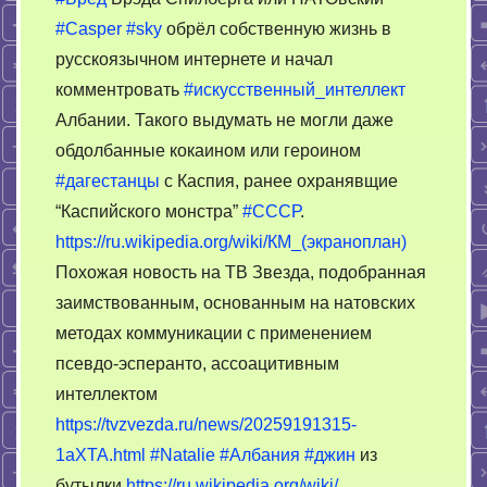
Спилберга
#Casper
#sky
обрёл собственную жизнь в
про
русскоязычном интернете и начал
албанский
ИИ
комментровать
#искусcтвенный_интеллект
Албании. Такого выдумать не могли даже
обдолбанные кокаином или героином
#дагестанцы
с Каспия, ранее охранявщие
“Каспийского монстра”
#СССР
.
https://ru.wikipedia.org/wiki/КМ_(экраноплан)
Похожая новость на ТВ Звезда, подобранная
заимствованным, основанным на натовских
методах коммуникации с применением
псевдо-эсперанто, ассоацитивным
интеллектом
https://tvzvezda.ru/news/20259191315-
1aXTA.html
#Natalie
#Албания
#джин
из
бутылки
https://ru.wikipedia.org/wiki/