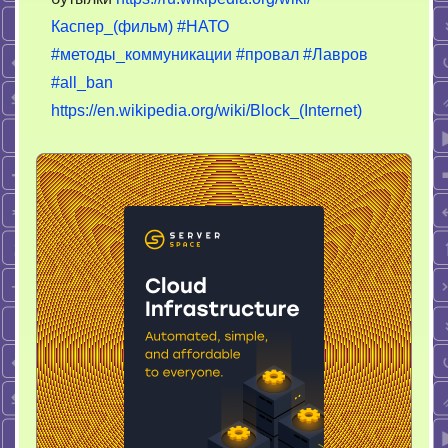
Каспер_(фильм)
#НАТО
#методы_коммуникации
#провал
#Лавров
#all_ban
https://en.wikipedia.org/wiki/Block_(Internet)