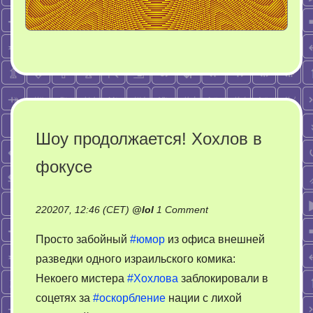
Шоу продолжается! Хохлов в
фокусе
on
220207, 12:46 (CET)
@
lol
1 Comment
Шоу
Просто забойный
#юмор
из офиса внешней
продолжается!
разведки одного израильского комика:
Хохлов
Некоего мистера
#Хохлова
заблокировали в
в
фокусе
соцетях за
#оскорбление
нации с лихой