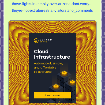
those-lights-in-the-sky-over-arizona-dont-worry-
lights
in
theyre-not-extraterrestrial-visitors
#no_comments
the
sky
over
Arizona