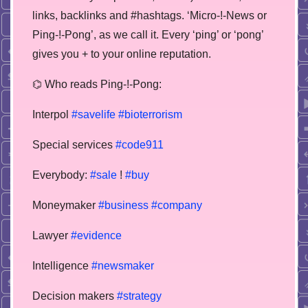
links, backlinks and #hashtags. ‘Micro-!-News or
Ping-!-Pong’, as we call it. Every ‘ping’ or ‘pong’
gives you + to your online reputation.
⌬ Who reads Ping-!-Pong:
Interpol
#savelife
#bioterrorism
Special services
#code911
Everybody:
#sale
!
#buy
Moneymaker
#business
#company
Lawyer
#evidence
Intelligence
#newsmaker
Decision makers
#strategy