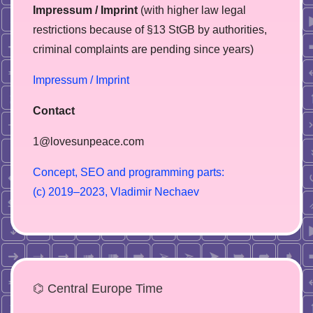
Impressum / Imprint
(with higher law legal
restrictions because of §13 StGB by authorities,
сriminal complaints are pending since years)
Impressum / Imprint
Contact
1@lovesunpeace.com
C
o
n
c
e
p
t
,
S
E
O
a
n
d
p
r
o
g
r
a
m
m
i
n
g
p
a
r
t
s
:
(
c
)
2
0
1
9
–
2
0
2
3
,
V
l
a
d
i
m
i
r
N
e
c
h
a
e
v
⌬ Central Europe Time