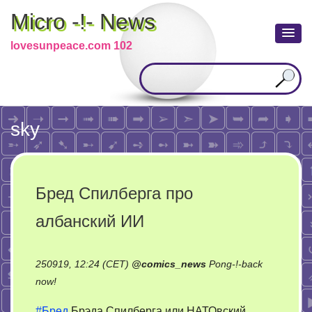
Micro -!- News
lovesunpeace.com 102
sky
Бред Спилберга про
албанский ИИ
250919, 12:24 (CET)
@
comics_news
Pong-!-back
on
now!
Бред
#Бред
Брэда Спилберга или НАТОвский