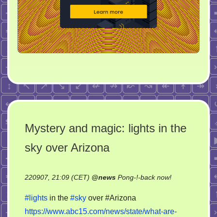
Mystery and magic: lights in the
sky over Arizona
on
220907, 21:09 (CET)
@
news
Pong-!-back now!
Mystery
#lights
in the
#sky
over #Arizona
and
https://www.abc15.com/news/state/what-are-
magic: