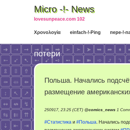
Micro -!- News
lovesunpeace.com 102
Χρονολογία
einfach-!-Ping
пере-!-п
потери
Польша. Начались подсчё
размещение американски
250917, 23:25 (CET)
@
comics_news
1 Com
#Статистика
и
#Польша
. Начались под