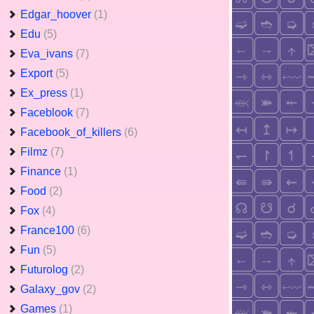
Edgar_hoover
(1)
Edu
(5)
Eva_ivans
(7)
Export
(5)
Ex_press
(1)
Faceblook
(7)
Facebook_of_killers
(6)
Filmz
(7)
Finance
(1)
Food
(2)
Fox
(4)
France100
(6)
Fun
(5)
Futurolog
(2)
Galaxy_gov
(2)
Games
(1)