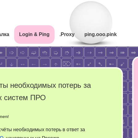
алка
Login & Ping
.Proxy
ping.ooo.pink
ты необходимых потерь за
х систем ПРО
on
ment
Польша.
счёты необходимых потерь в ответ за
Начались