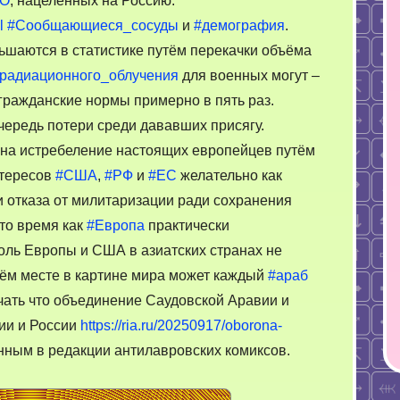
О
, нацеленных на Россию.
подсчёты
l
#Сообщающиеся_сосуды
и
#демография
.
необходимых
потерь
ьшаются в статистике путём перекачки объёма
за
радиационного_облучения
для военных могут –
размещение
гражданские нормы примерно в пять раз.
американских
чередь потери среди дававших присягу.
систем
на истребеление настоящих европейцев путём
ПРО
нтересов
#США
,
#РФ
и
#ЕС
желательно как
и отказа от милитаризации ради сохранения
 то время как
#Европа
практически
оль Европы и США в азиатских странах не
оём месте в картине мира может каждый
#араб
чать что объединение Саудовской Аравии и
ии и России
https://ria.ru/20250917/oborona-
нным в редакции антилавровских комиксов.