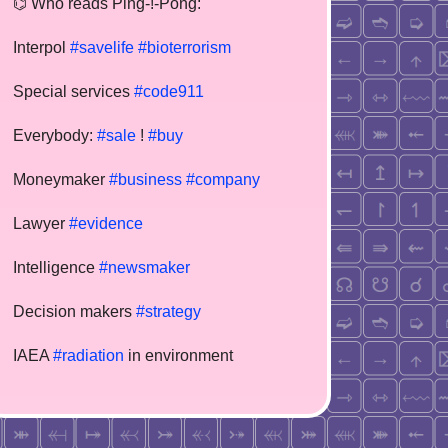
⌬ Who reads Ping-!-Pong:
Interpol
#savelife
#bioterrorism
Special services
#code911
Everybody:
#sale
!
#buy
Moneymaker
#business
#company
Lawyer
#evidence
Intelligence
#newsmaker
Decision makers
#strategy
IAEA
#radiation
in environment