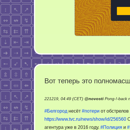
Вот теперь это полномас
221219, 04:49 (CET)
@
novosti
Pong-!-back 
#Белгород
несёт
#потери
от обстрелов
https://www.tvc.ru/news/show/id/256560
С
агентура уже в 2016 году.
#Полиция
и
#