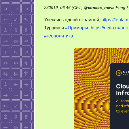
230919, 06:46 (CET)
@
comics_news
Pong-!
Улеклись одной окраиной,
https://lenta
Турцию и
#Приморье
https://deita.ru/art
#геополитика