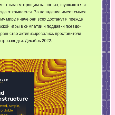
нападение
к местным смотрящим на постах, шушкаются и
террористов
гда открывается. За нападение имеет смысл
му миру, иначе они всех достанут и прежде
вской игры в симпатии и поддавки псевдо-
раннстве активизировались преставители
нтрразведки. Декабрь 2022.