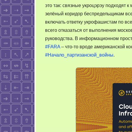
это так: связные укроцэрэу подходят 
зелёный коридор беспредельщикам все
включать ответку укрофашистам по все
всего отказаться от выполнения моско
руководства. В информационном прост
#FARA
– что-то вроде американской ко
#Начало_партизанской_войны
.