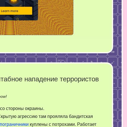
штабное нападение террористов
on
now!
Вот
 со стороны окраины.
теперь
крытую агрессию там прояляла бандитская
это
пограничники
куплены с потрохами. Работает
полномасштабное