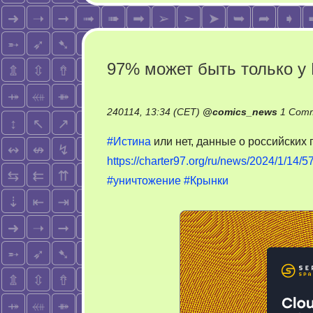
97% может быть только у 
240114, 13:34 (CET)
@
comics_news
1 Com
#Истина
или нет, данные о российских
https://charter97.org/ru/news/2024/1/14/5
#уничтожение
#Крынки