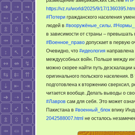
размещение американских систем
#ПР
https://vz.ru/world/2025/9/17/1360395.htm
#Потери
гражданского населения умен
людей в
#вооружёные_силы
.
#Нормы_
в зависимости от страны – превышать 
#Военное_право
допускает в первую о
Очевидно, что
#идеология
направлена 
междуусобных войн. Польше между и
можно скорее найти путь деэскалации 
оригинального польского населения. В
подготовлена к вторжению сверхсил, р
читается вообще. Делать выводы о св
#Лавров
сам для себя. Это может озна
Пакистана в
#военный_блок
впику Инд
2042588007.html
не осталось незамече