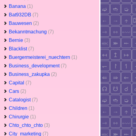
Banana
(1)
Bat932DB
(7)
Bauwesen
(2)
Bekanntmachung
(7)
Bernie
(3)
Blacklist
(7)
Buergermeisterei_nuechtern
(1)
Business_development
(7)
Business_zakupka
(2)
Capital
(7)
Cars
(2)
Catalogist
(7)
Children
(1)
Chirurgie
(1)
Chto_chto_chto
(3)
City_marketing
(7)