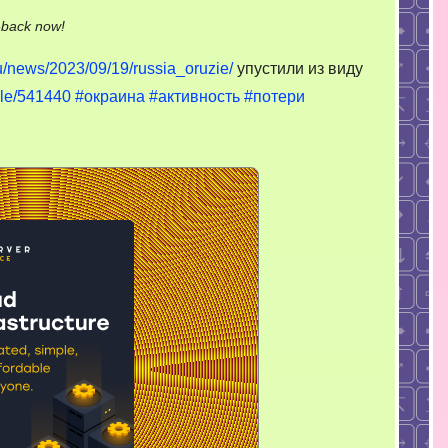
on
-back now!
Увлеклись
.ru/news/2023/09/19/russia_oruzie/
упустили из виду
одной
icle/541440
#окраина
#активность
#потери
окраиной