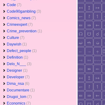
Code
(7)
Code90gambling
(3)
Comics_news
(7)
Crimeexpert
(7)
Crime_prevention
(1)
Culture
(7)
Daywish
(1)
Defect_people
(1)
Definition
(1)
Delo_N___
(3)
Designer
(1)
Developer
(7)
Dima_nsa
(6)
Documentare
(1)
Drugoi_lom
(7)
Economics
(7)