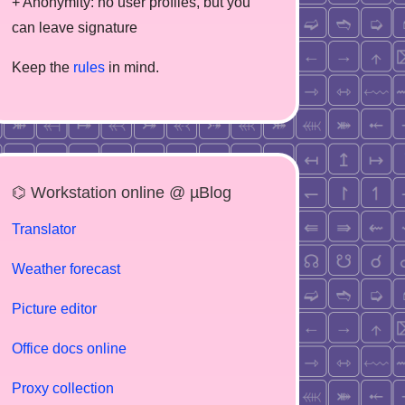
+ Anonymity: no user profiles, but you
can leave signature
Keep the
rules
in mind.
⌬ Workstation online @ µBlog
Translator
Weather forecast
Picture editor
Office docs online
Proxy collection