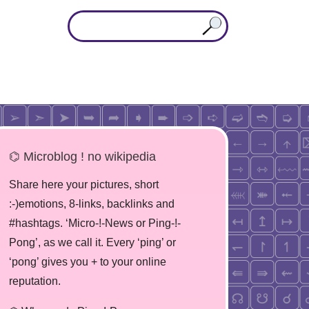
⌬ Microblog ! no wikipedia
Share here your pictures, short
:-)emotions, 8-links, backlinks and
#hashtags. ‘Micro-!-News or Ping-!-
Pong’, as we call it. Every ‘ping’ or
‘pong’ gives you + to your online
reputation.