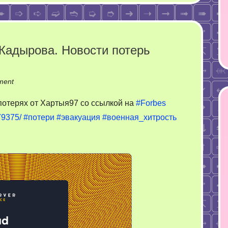
Кадырова. Новости потерь
on
ment
97%
 потерях от Хартыя97 со ссылкой на
#Forbes
может
79375/
#потери
#эвакуация
#военная_хитрость
быть
только
у
Кадырова.
Новости
потерь