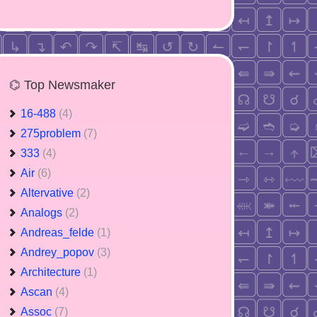
⌬ Top Newsmaker
16-488
(4)
275problem
(7)
333
(4)
Air
(6)
Altervative
(2)
Analogs
(2)
Andreas_felde
(1)
Andrey_popov
(3)
Architecture
(1)
Ascan
(4)
Assoc
(7)