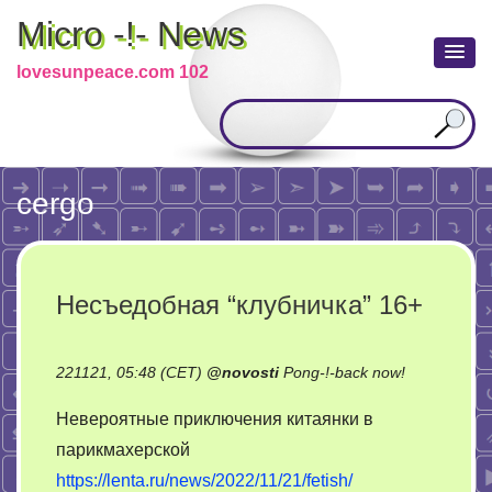
Micro -!- News
lovesunpeace.com 102
cergo
Несъедобная “клубничка” 16+
on
221121, 05:48 (CET)
@
novosti
Pong-!-back now!
Несъедобн
Невероятные приключения китаянки в
“клубничка”
парикмахерской
16+
https://lenta.ru/news/2022/11/21/fetish/