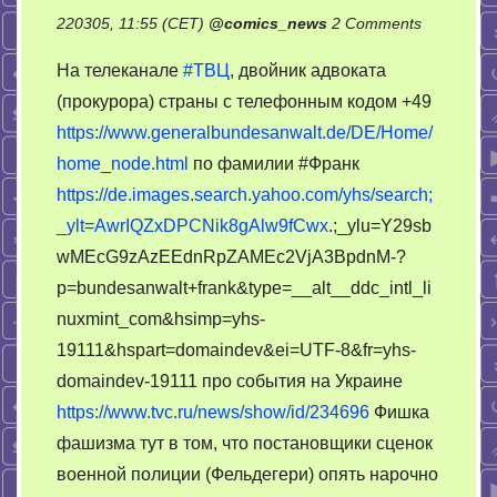
on
220305, 11:55 (CET)
@
comics_news
2 Comments
Про
На телеканале
#ТВЦ
, двойник адвоката
фашизм
(прокурора) страны с телефонным кодом +49
ещё
https://www.generalbundesanwalt.de/DE/Home/
разок.
Методы.
home_node.html
по фамилии #Франк
Жертвы
https://de.images.search.yahoo.com/yhs/search;
_ylt=AwrIQZxDPCNik8gAlw9fCwx
.;_ylu=Y29sb
wMEcG9zAzEEdnRpZAMEc2VjA3BpdnM-?
p=bundesanwalt+frank&type=__alt__ddc_intl_li
nuxmint_com&hsimp=yhs-
19111&hspart=domaindev&ei=UTF-8&fr=yhs-
domaindev-19111 про события на Украине
https://www.tvc.ru/news/show/id/234696
Фишка
фашизма тут в том, что постановщики сценок
военной полиции (Фельдегери) опять нарочно