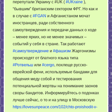
перепутали Украину с #UK (
#UKraine
),
“бывшим” британским сектором ФРГ. Но как и
в случае с
#FGAN
и Афганистаном мочат
иностранцев, ради собственного
самоутверждения и передачи данных о ходе
– менее ярких, но не менее значимых –
событий у себя в стране. Так работают
#самоутверждение
и
#фашизм
Жаргонизмы
происходят от блатного языка типа
#Ротвельш
или
#cergo
, похлеще русско-
еврейской фени, используемые бандами для
общения меду собой и тестирования
потенциальной жертвы на понимание заонов
своры бандитов. Информируйтесь о подонках
лучше сейчас, о то и на улицу в Московскую
https://lovesunpeace.com/102/chto-proishodit-v-