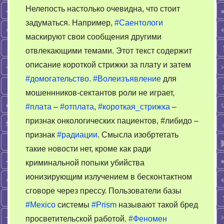
Нелепость настолько очевидна, что стоит
задуматься. Например,
#Саентологи
маскируют свои сообщения другими
отвлекающими темами. Этот текст содержит
описание короткой стрижки за плату и затем
#домогательство
.
#Волеизъявление
для
мошеннников-сектантов роли не играет,
#плата
–
#отплата
,
#короткая_стрижка
–
признак онкологических пациентов, #либидо –
признак
#радиации
. Смысла изобртетать
такие новости нет, кроме как ради
криминальной попыки убийства
ионизирующим излучением в бесконтактном
сговоре через прессу. Пользователи базы
#Mexico
системы
#Prism
называют такой бред
просветительской работой.
#Феномен