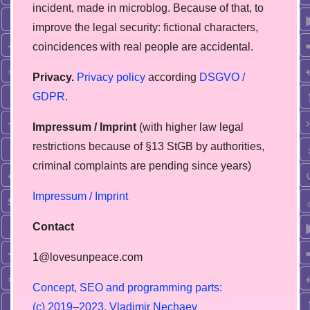
incident, made in microblog. Because of that, to
improve the legal security: fictional characters,
coincidences with real people are accidental.
Privacy.
Privacy policy
according
DSGVO /
GDPR
.
Impressum / Imprint
(with higher law legal
restrictions because of §13 StGB by authorities,
сriminal complaints are pending since years)
Impressum / Imprint
Contact
1@lovesunpeace.com
C
o
n
c
e
p
t
,
S
E
O
a
n
d
p
r
o
g
r
a
m
m
i
n
g
p
a
r
t
s
:
(
c
)
2
0
1
9
–
2
0
2
3
,
V
l
a
d
i
m
i
r
N
e
c
h
a
e
v