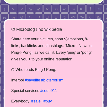
⌬ Microblog ! no wikipedia
Share here your pictures, short :-)emotions, 8-
links, backlinks and #hashtags. ‘Micro-!-News or
Ping-!-Pong’, as we call it. Every ‘ping’ or ‘pong’
gives you + to your online reputation.
⌬ Who reads Ping-!-Pong:
Interpol
#savelife
#bioterrorism
Special services
#code911
Everybody:
#sale
!
#buy