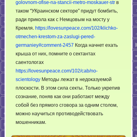
golovnom-ofise-na-stancii-metro-moskauer-str
в
таком “УКраинском секторе” придут бомбить,
ради прикола как с Немцовым на мосту у
Кремля.
https://lovesunpeace.com/102/klichko-
otmechen-krestom-za-zaslugi-pered-
germaniey#comment-2457
Когда начнет ехать
крыша от них, помните о сектантах
саентологах
https://lovesunpeace.com/102/cab/no-
scientology
Методы лежат в недоказуемой
плоскости. В этом сила секты. Только укрепив
сознание, поняв как они работают между
собой без прямого сговора за одним столом,
можно научиться противодействовать
мошенникам.