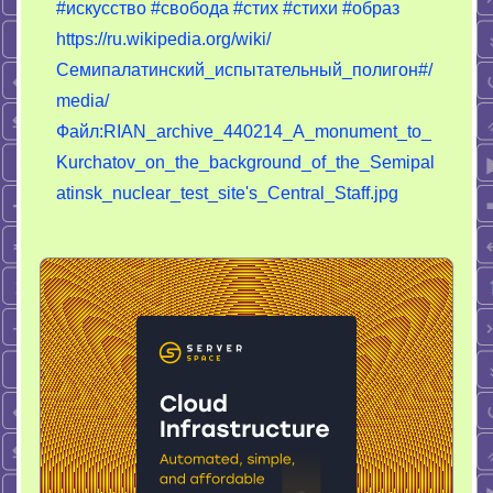
#искусство
#свобода
#стих
#стихи
#образ
https://ru.wikipedia.org/wiki/
Семипалатинский_испытательный_полигон#/
media/
Файл:RIAN_archive_440214_A_monument_to_
Kurchatov_on_the_background_of_the_Semipal
atinsk_nuclear_test_site's_Central_Staff.jpg