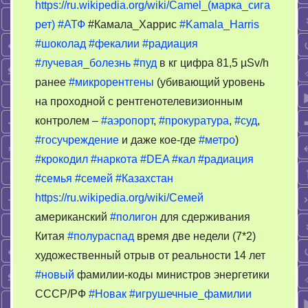
https://ru.wikipedia.org/wiki/Camel_(марка_сига
рет)
#АТФ
#Камала_Харрис
#Kamala_Harris
#шоколад
#фекалии
#радиация
#лучевая_болезнь
#пуд
в кг цифра 81,5 µSv/h
ранее
#микрорентгены
(убивающий уровень
на проходной с рентгенотелевизионным
контролем –
#аэропорт
,
#прокуратура
,
#суд
,
#госучреждение
и даже кое-где
#метро
)
#крокодил
#наркота
#DEA
#кал
#радиация
#семья
#семей
#Казахстан
https://ru.wikipedia.org/wiki/Семей
американский
#полигон
для сдерживания
Китая
#полураспад
время две недели (7*2)
художественный отрыв от реальности 14 лет
#новый
фамилии-коды министров энергетики
СССР/РФ
#Новак
#игрушечные_фамилии