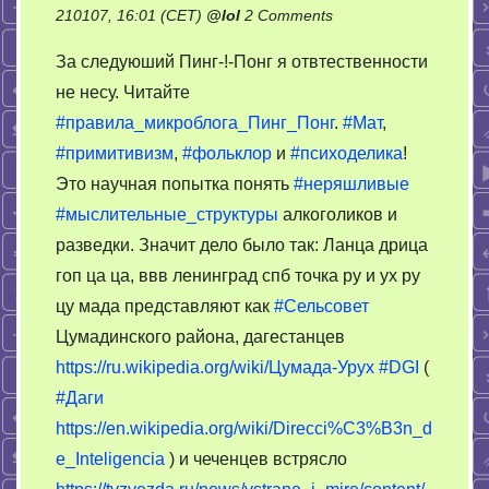
on
210107, 16:01 (CET)
@
lol
2 Comments
18+:
За следуюший Пинг-!-Понг я отвтественности
Ух
не несу. Читайте
ру
#правила_микроблога_Пинг_Понг
.
#Мат
,
цу
мада
#примитивизм
,
#фольклор
и
#психоделика
!
и
Это научная попытка понять
#неряшливые
прочие
#мыслительные_структуры
алкоголиков и
комбинации
разведки. Значит дело было так: Ланца дрица
гоп ца ца, ввв ленинград спб точка ру и ух ру
цу мада представляют как
#Сельсовет
Цумадинского района, дагестанцев
https://ru.wikipedia.org/wiki/Цумада-Урух
#DGI
(
#Даги
https://en.wikipedia.org/wiki/Direcci%C3%B3n_d
e_Inteligencia
) и чеченцев встрясло