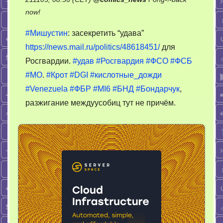
on
now!
Манипуляции
#Мишустин
: засекретить “удава”
с
https://news.mail.ru/politics/48618451/
для
закупками
Росгвардии.
#удав
#Росгвардия
#ФСО
#ФСБ
Росгвардии
#МО
.
#Крот
#DGI
#кислотные_дожди
#Venezuela
#ФБР
#MI6
#БНД
#Бондарчук
,
разжигание междуусобиц тут не причём.