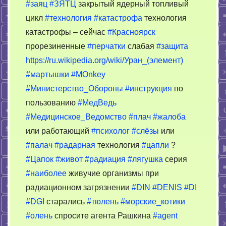
#заяц
#ЗЯТЦ
закрытый ядерный топливый
цикл
#технология
#катастрофа
технология
катастрофы – сейчас
#Красноярск
прорезиненные
#перчатки
слабая
#защита
https://ru.wikipedia.org/wiki/Уран_(элемент)
#мартышки
#MOnkey
#Министерство_Обороны
#инструкция
по
пользованию
#МедВедь
#Медицинское_Ведомство
#плач
#жалоба
или работающий
#психолог
#слёзы
или
#палач
#радарная
технология
#цапли
?
#Цапок
#живот
#радиация
#лягушка
серия
#наиболее
живучие организмы при
радиационном загрязнении
#DIN
#DENIS
#DI
#DGI
старались
#тюлень
#морские_котики
#олень
спросите агента Рашкина
#agent