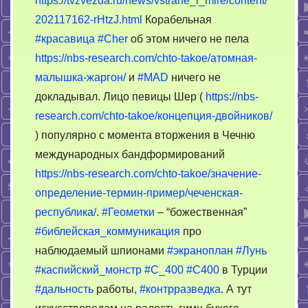
https://tvzvezda.ru/news/vstrane_i_mire/content/
202117162-rHtzJ.html
Корабельная
#красавица
#Cher
об этом ничего не пела
https://nbs-research.com/chto-takoe/атомная-
малышка-жаргон/
и
#MAD
ничего не
докладывал. Лицо певицы Шер (
https://nbs-
research.com/chto-takoe/концепция-двойников/
) популярно с момента вторжения в Чечню
международных бандформирований
https://nbs-research.com/chto-takoe/значение-
определение-термин-пример/чеченская-
республика/
.
#Геометки
– “божественная”
#библейская_коммуникация
про
наблюдаемый шпионами
#экраноплан
#Лунь
#каспийский_монстр
#С_400
#C400
в Турции
#дальность
работы,
#контрразведка
. А тут