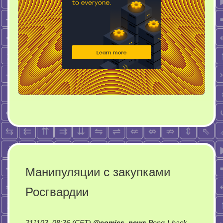
Манипуляции с закупками
Росгвардии
211103, 08:36 (CET)
@
comics_news
Pong-!-back