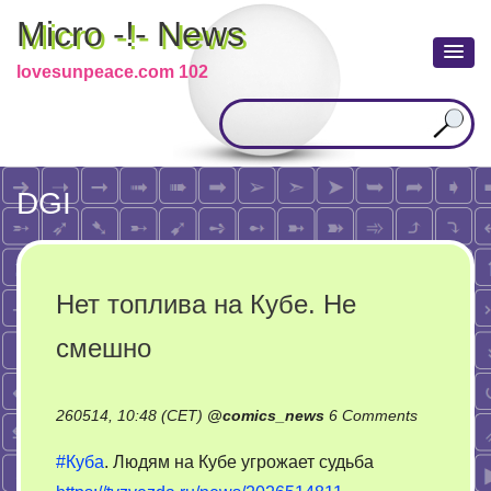
Micro -!- News
lovesunpeace.com 102
DGI
Нет топлива на Кубе. Не
смешно
on
260514, 10:48 (CET)
@
comics_news
6 Comments
Нет
#Куба
. Людям на Кубе угрожает судьба
топлива