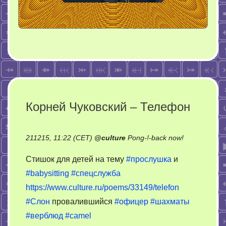
Корней Чуковский – Телефон
on
211215, 11:22 (CET)
@
culture
Pong-!-back now!
Корней
Стишок для детей на тему
#прослушка
и
Чуковский
#babysitting
#спецслужба
–
https://www.culture.ru/poems/33149/telefon
Телефон
#Слон
провалившийся
#офицер
#шахматы
#верблюд
#camel