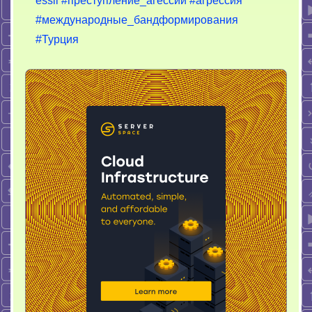
essii
#преступление_агессии
#агрессия
#международные_бандформирования
#Турция