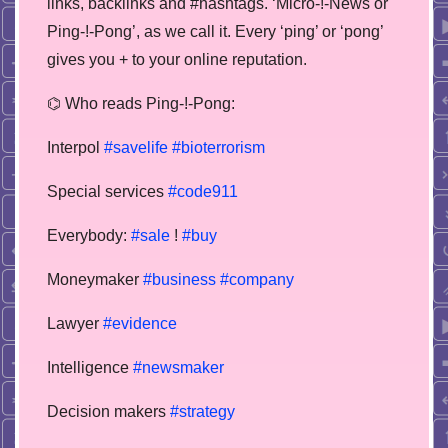
links, backlinks and #hashtags. ‘Micro-!-News or
Ping-!-Pong’, as we call it. Every ‘ping’ or ‘pong’
gives you + to your online reputation.
⌬ Who reads Ping-!-Pong:
Interpol
#savelife
#bioterrorism
Special services
#code911
Everybody:
#sale
!
#buy
Moneymaker
#business
#company
Lawyer
#evidence
Intelligence
#newsmaker
Decision makers
#strategy