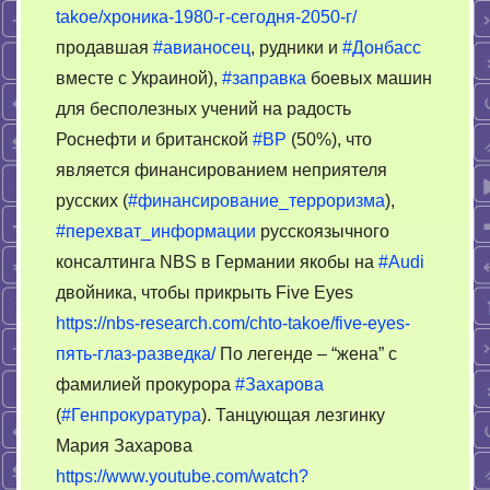
takoe/хроника-1980-г-сегодня-2050-г/
продавшая
#авианосец
, рудники и
#Донбасс
вместе с Украиной),
#заправка
боевых машин
для бесполезных учений на радость
Роснефти и британской
#BP
(50%), что
является финансированием неприятеля
русских (
#финансирование_терроризма
),
#перехват_информации
русскоязычного
консалтинга NBS в Германии якобы на
#Audi
двойника, чтобы прикрыть Five Eyes
https://nbs-research.com/chto-takoe/five-eyes-
пять-глаз-разведка/
По легенде – “жена” с
фамилией прокурора
#Захарова
(
#Генпрокуратура
). Танцующая лезгинку
Мария Захарова
https://www.youtube.com/watch?