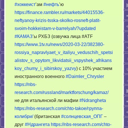
Тимура
#хоккеист
’ам
#нефть
’ю
Вадимовича
https://finance.rambler.ru/markets/44015536-
Иванова
neftyanoy-krizis-tsska-skolko-rosneft-platit-
svoim-hokkeistam-v-barrelyah/?updated
#КАМАЗ
’ы РХБЗ (озвучка лица #ATF
https://www.1tv.ru/news/2020-03-22/382380-
rossiya_napravlyaet_v_italiyu_veduschih_spetsi
alistov_s_opytom_likvidatsii_vspyshek_afrikans
koy_chumy_i_sibirskoy_yazvy
) с 10% участием
иностранного военного
#Daimler_Chrysler
https://nbs-
research.com/russland/marktforschung/kamaz/
не для итальянской ли мафии
#Ndrangheta
https://nbs-research.com/chto-takoe/группа-
колибри/
(британская
#cолнцевская_ОПГ
–
друг
#Ндрангета
https://nbs-research.com/chto-