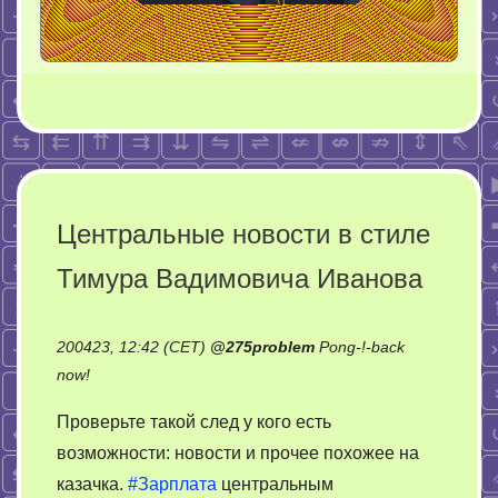
Центральные новости в стиле
Тимура Вадимовича Иванова
200423, 12:42 (CET)
@
275problem
Pong-!-back
on
now!
Центральные
Проверьте такой след у кого есть
новости
возможности: новости и прочее похожее на
в
казачка.
#Зарплата
центральным
стиле