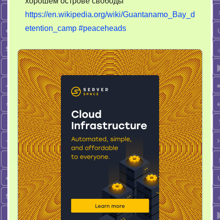
хорошем острове свободы
https://en.wikipedia.org/wiki/Guantanamo_Bay_d
etention_camp
#peaceheads