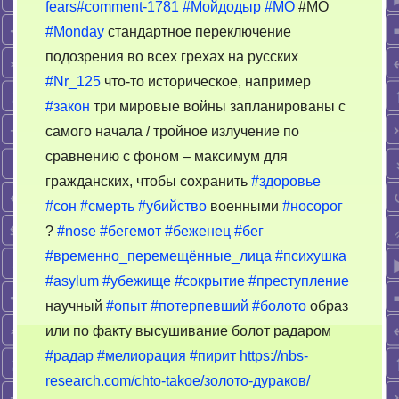
fears#comment-1781
#Мойдодыр
#МО
#MO
#Monday
стандартное переключение
подозрения во всех грехах на русских
#Nr_125
что-то историческое, например
#закон
три мировые войны запланированы с
самого начала / тройное излучение по
сравнению с фоном – максимум для
гражданских, чтобы сохранить
#здоровье
#сон
#смерть
#убийство
военными
#носорог
?
#nose
#бегемот
#беженец
#бег
#временно_перемещённые_лица
#психушка
#asylum
#убежище
#сокрытие
#преступление
научный
#опыт
#потерпевший
#болото
образ
или по факту высушивание болот радаром
#радар
#мелиорация
#пирит
https://nbs-
research.com/chto-takoe/золото-дураков/