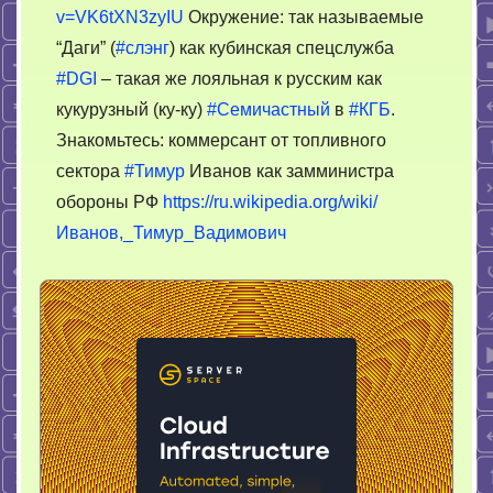
v=VK6tXN3zyIU
Окружение: так называемые
“Даги” (
#слэнг
) как кубинская спецслужба
#DGI
– такая же лояльная к русским как
кукурузный (ку-ку)
#Семичастный
в
#КГБ
.
Знакомьтесь: коммерсант от топливного
сектора
#Тимур
Иванов как замминистра
обороны РФ
https://ru.wikipedia.org/wiki/
Иванов,_Тимур_Вадимович