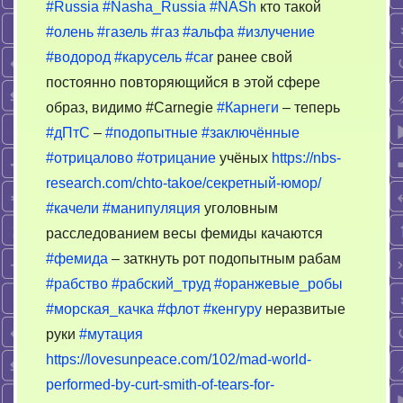
#Russia
#Nasha_Russia
#NASh
кто такой
#олень
#газель
#газ
#альфа
#излучение
#водород
#карусель
#car
ранее свой
постоянно повторяющийся в этой сфере
образ, видимо #
Carnegie
#Карнеги
– теперь
#дПтС
–
#подопытные
#заключённые
#отрицалово
#отрицание
учёных
https://nbs-
research.com/chto-takoe/секретный-юмор/
#качели
#манипуляция
уголовным
расследованием весы фемиды качаются
#фемида
– заткнуть рот подопытным рабам
#рабство
#рабский_труд
#оранжевые_робы
#морская_качка
#флот
#кенгуру
неразвитые
руки
#мутация
https://lovesunpeace.com/102/mad-world-
performed-by-curt-smith-of-tears-for-