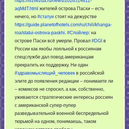
https://tvzvezda.ru/news/2026514811-
на
aqMdT.html
жителей острова Пасхи – есть
Кубе.
Не
нечего, но
#статуи
стоят на дежурстве
смешно
https://guide.planetofhotels.com/ru/chili/khanga-
roa/statui-ostrova-paskhi
.
#Спойлер
: на
острове Пасхи всё умерли. Провал
#DGI
в
России как якобы лояльной к россиянам
спецслужбе дал повод американцам
прекратить их поддержку. Ни один
#здравомыслящий_человек
в российской
элите до появления редакции – понимаете ли
– комиксов не спросил, а как, собственно,
уживаются стратегические интересы россиян
с американской супер-пупер
разведывательной военной беспредельной
тюрьмой на одном, понимаешь, таком