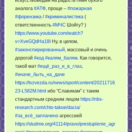
искусствоведам на радость гимн бухого
аналога
#АТФ
, проще –
#пожарная
#форензика
/
#криминалистика
(
ответственность
#МЧС
Шойгу? )
https://www.youtube.com/watch?
v=XveGQdHa18I
Ну, в целом,
#законспирированный
, массовый и очень
дорогой
#код
#калям_балям
. Как говорится,
такой мат
#ещё_раз_и_в_глаз
,
#иначе_быть_на_даче
https://tvzvezda.ru/news/sport/content/20211716
23-L582M.html
ибо “Славикам” с таким
стандартным средним лицом
https://nbs-
research.com/chto-takoe/dacia/
#за_всё_заплачено
агрессией
https://studme.org/41114/pravo/prestuplenie_agr