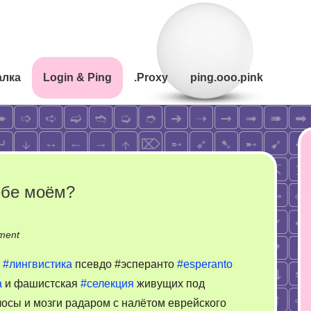
алка
Login & Ping
.Proxy
ping.ooo.pink
ебе моём?
on
ment
Шенген.
.
#лингвистика
псевдо #эсперанто
#esperanto
Что
а
и фашистская
#селекция
живущих под
в
сы и мозги радаром с налётом еврейского
названии