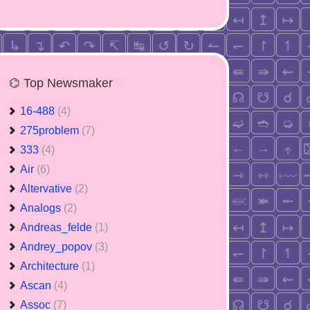
⌬ Top Newsmaker
16-488
(4)
275problem
(7)
333
(4)
Air
(6)
Altervative
(2)
Analogs
(2)
Andreas_felde
(1)
Andrey_popov
(3)
Architecture
(1)
Ascan
(4)
Assoc
(7)