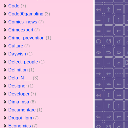
Code
(7)
Code90gambling
(3)
Comics_news
(7)
Crimeexpert
(7)
Crime_prevention
(1)
Culture
(7)
Daywish
(1)
Defect_people
(1)
Definition
(1)
Delo_N___
(3)
Designer
(1)
Developer
(7)
Dima_nsa
(6)
Documentare
(1)
Drugoi_lom
(7)
Economics
(7)