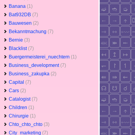
Banana
(1)
Bat932DB
(7)
Bauwesen
(2)
Bekanntmachung
(7)
Bernie
(3)
Blacklist
(7)
Buergermeisterei_nuechtern
(1)
Business_development
(7)
Business_zakupka
(2)
Capital
(7)
Cars
(2)
Catalogist
(7)
Children
(1)
Chirurgie
(1)
Chto_chto_chto
(3)
City_marketing
(7)