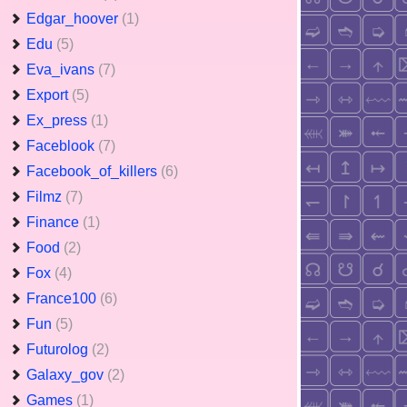
Edgar_hoover
(1)
Edu
(5)
Eva_ivans
(7)
Export
(5)
Ex_press
(1)
Faceblook
(7)
Facebook_of_killers
(6)
Filmz
(7)
Finance
(1)
Food
(2)
Fox
(4)
France100
(6)
Fun
(5)
Futurolog
(2)
Galaxy_gov
(2)
Games
(1)