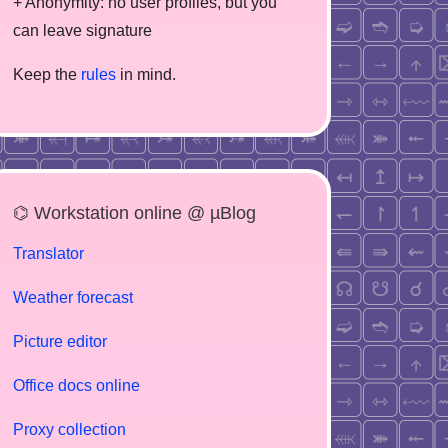
+ Anonymity: no user profiles, but you
can leave signature
Keep the
rules
in mind.
⌬ Workstation online @ µBlog
Translator
Weather forecast
Picture editor
Office docs online
Proxy collection