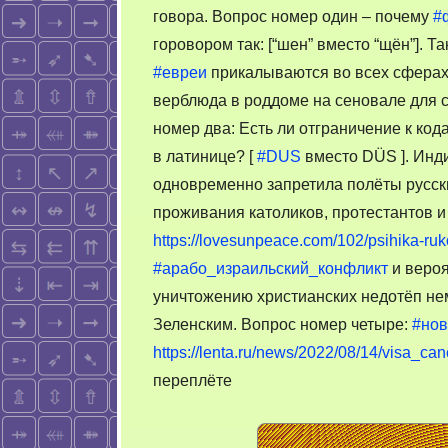
говора. Вопрос номер один – почему
#
горовором так: [“шен” вместо “щён”]. 
#евреи
прикалываются во всех сферах
верблюда в роддоме на сеновале для с
номер два: Есть ли отграничение к к
в латинице? [
#DUS
вместо DÜS ]. Инд
одновременно запретила полёты русск
проживания католиков, протестантов и
https://lovesunpeace.com/102/psihika-ru
#арабо_израильский_конфликт
и вероя
уничтожению христианских недотёп не
Зеленским. Вопрос номер четыре:
#нов
https://lenta.ru/news/2022/08/14/visa_canc
переплёте