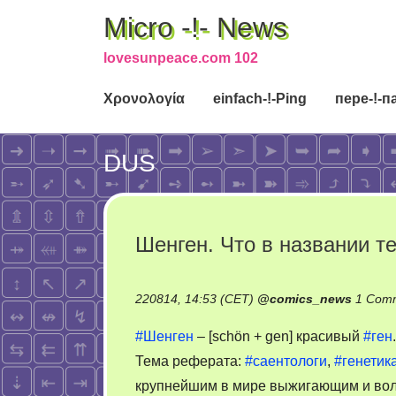
Micro -!- News
lovesunpeace.com 102
Χρονολογία
einfach-!-Ping
пере-!-п
DUS
Шенген. Что в названии т
220814, 14:53 (CET)
@
comics_news
1 Com
#Шенген
– [schön + gen] красивый
#ген
Тема реферата:
#саентологи
,
#генетик
крупнейшим в мире выжигающим и воло