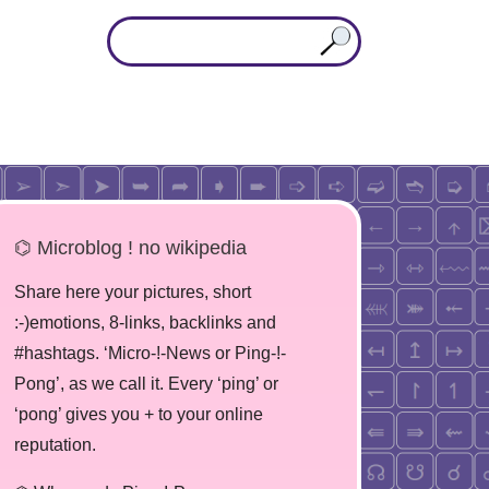
⌬ Microblog ! no wikipedia
Share here your pictures, short
:-)emotions, 8-links, backlinks and
#hashtags. ‘Micro-!-News or Ping-!-
Pong’, as we call it. Every ‘ping’ or
‘pong’ gives you + to your online
reputation.