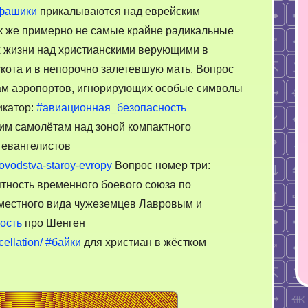
тебе
фашики
прикалываются над еврейским
моём?
Так же примерно не самые крайне радикальные
 жизни над христианскими верующими в
кота и в непорочно залетевшую мать. Вопрос
одам аэропортов, игнорирующих особые символы
икатор:
#авиационная_безопасность
им самолётам над зоной компактного
 евангелистов
kovodstva-staroy-evropy
Вопрос номер три:
тность временного боевого союза по
местного вида чужеземцев Лавровым и
ость
про Шенген
ellation/
#байки
для христиан в жёстком