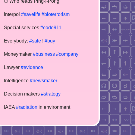
⌬ Who reads Ping-!-Pong:
Interpol
#savelife
#bioterrorism
Special services
#code911
Everybody:
#sale
!
#buy
Moneymaker
#business
#company
Lawyer
#evidence
Intelligence
#newsmaker
Decision makers
#strategy
IAEA
#radiation
in environment