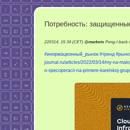
Потребность: защищенны
220314, 15:34 (CET)
@
markets
Pong-!-back 
#инормационный_рынок
#тренд
#рыно
journal.ru/articles/2022/03/14/my-na-malo
o-specoperacii-na-primere-karelskoj-gru