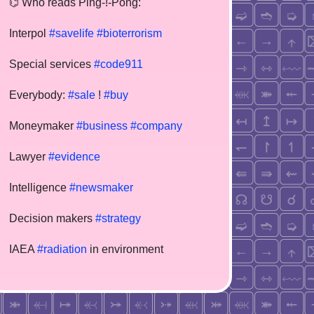
⌬ Who reads Ping-!-Pong:
Interpol
#savelife
#bioterrorism
Special services
#code911
Everybody:
#sale
!
#buy
Moneymaker
#business
#company
Lawyer
#evidence
Intelligence
#newsmaker
Decision makers
#strategy
IAEA
#radiation
in environment