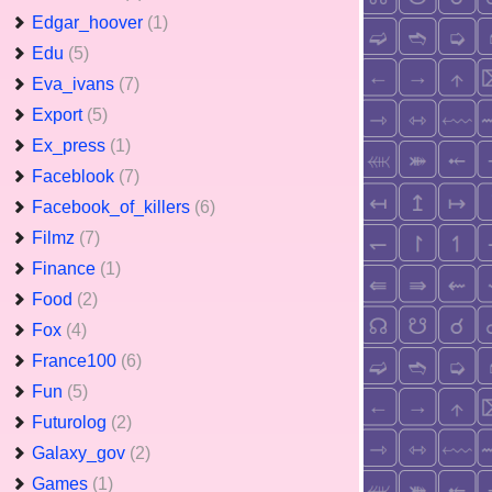
Edgar_hoover
(1)
Edu
(5)
Eva_ivans
(7)
Export
(5)
Ex_press
(1)
Faceblook
(7)
Facebook_of_killers
(6)
Filmz
(7)
Finance
(1)
Food
(2)
Fox
(4)
France100
(6)
Fun
(5)
Futurolog
(2)
Galaxy_gov
(2)
Games
(1)