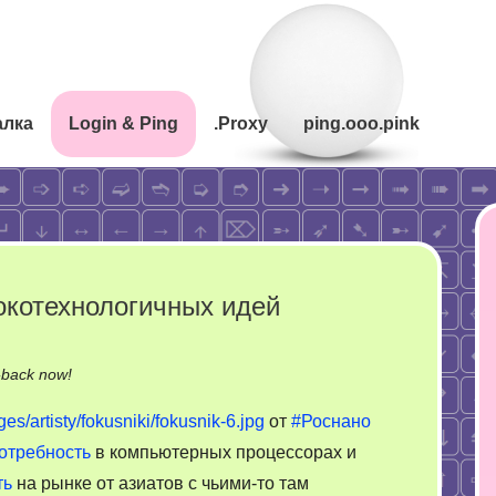
алка
Login & Ping
.Proxy
ping.ooo.pink
окотехнологичных идей
on
-back now!
Роснано
ges/artisty/fokusniki/fokusnik-6.jpg
от
#Роснано
и
отребность
в компьютерных процессорах и
отсутствие
ть
на рынке от азиатов с чьими-то там
высокотехнологичных