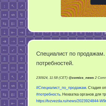
Специалист по продажам.
потребностей.
230924, 11:58 (CET)
@
comics_news
2 Com
#Специалист_по_продажам
. Стадия о
#потребность
. Нехватка органов для т
https://tvzvezda.ru/news/2023924844-W9n