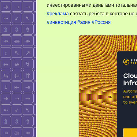
инвестированными деньгами тотальная
#реклама
связать ребята в конторе не
#инвестиция
#азия
#Россия