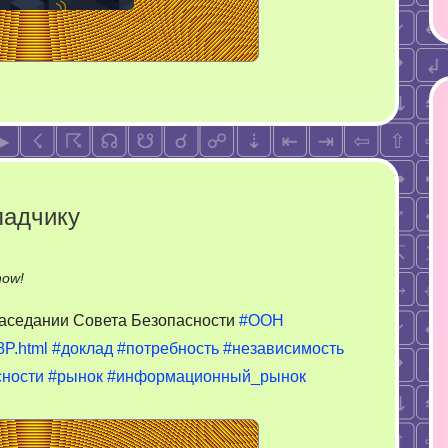
ладчику
on
now!
Попытка
аседании Совета Безопасности
#ООН
заткнуть
8P.html
#доклад
#потребность
#независимость
рот
сности
#рынок
#информационный_рынок
докладчику