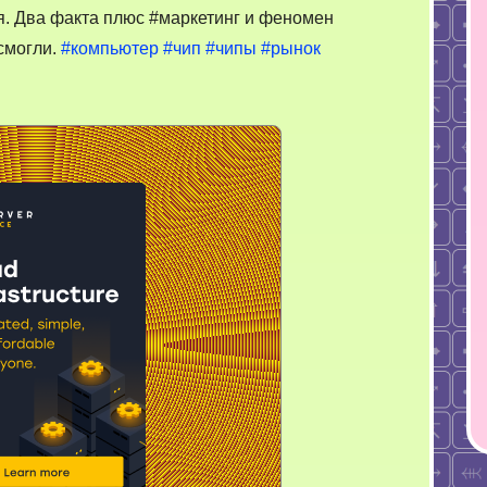
идей
. Два факта плюс #маркетинг и феномен
 смогли.
#компьютер
#чип
#чипы
#рынок