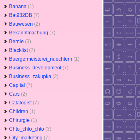
Banana
(1)
Bat932DB
(7)
Bauwesen
(2)
Bekanntmachung
(7)
Bernie
(3)
Blacklist
(7)
Buergermeisterei_nuechtern
(1)
Business_development
(7)
Business_zakupka
(2)
Capital
(7)
Cars
(2)
Catalogist
(7)
Children
(1)
Chirurgie
(1)
Chto_chto_chto
(3)
City_marketing
(7)