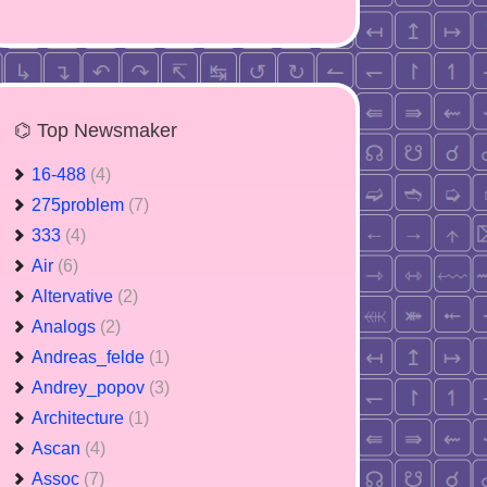
⌬ Top Newsmaker
16-488
(4)
275problem
(7)
333
(4)
Air
(6)
Altervative
(2)
Analogs
(2)
Andreas_felde
(1)
Andrey_popov
(3)
Architecture
(1)
Ascan
(4)
Assoc
(7)