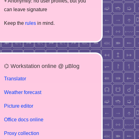
+ Anonymity: no user profiles, but you
can leave signature
Keep the
rules
in mind.
⌬ Workstation online @ µBlog
Translator
Weather forecast
Picture editor
Office docs online
Proxy collection