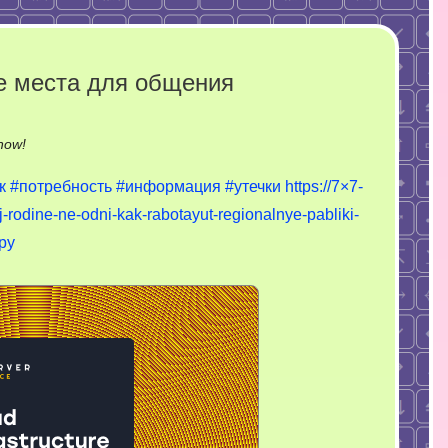
е места для общения
on
now!
Потребность:
к
#потребность
#информация
#утечки
https://7×7-
защищенные
j-rodine-ne-odni-kak-rabotayut-regionalnye-pabliki-
места
ppy
для
общения