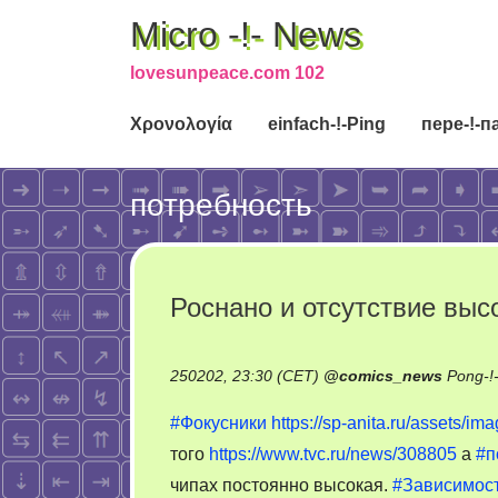
Micro -!- News
lovesunpeace.com 102
Χρονολογία
einfach-!-Ping
пере-!-п
потребность
Роснано и отсутствие выс
250202, 23:30 (CET)
@
comics_news
Pong-!
#Фокусники
https://sp-anita.ru/assets/ima
того
https://www.tvc.ru/news/308805
а
#п
чипах постоянно высокая.
#Зависимос