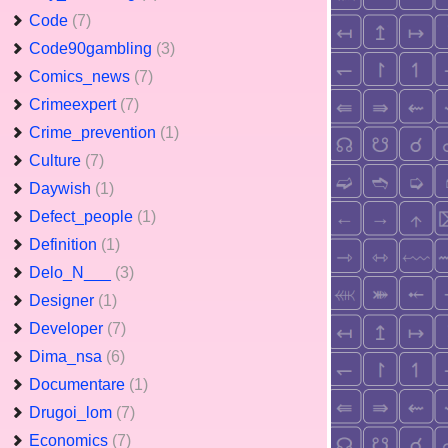
Code
(7)
Code90gambling
(3)
Comics_news
(7)
Crimeexpert
(7)
Crime_prevention
(1)
Culture
(7)
Daywish
(1)
Defect_people
(1)
Definition
(1)
Delo_N___
(3)
Designer
(1)
Developer
(7)
Dima_nsa
(6)
Documentare
(1)
Drugoi_lom
(7)
Economics
(7)