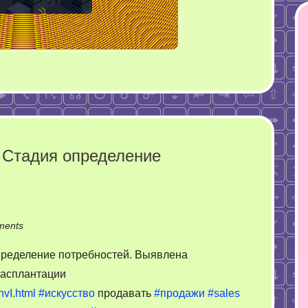
 Стадия определение
on
ments
Специалист
пределение потребностей. Выявлена
по
расплантации
продажам.
vI.html
#искусство
продавать
#продажи
#sales
Стадия