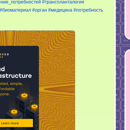
определение
ение_потребностей
#транспланталогия
потребностей.
#биоматериал
#орган
#медицина
#потребность