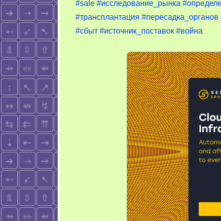
#sale
#исследование_рынка
#определ
#трансплантация
#пересадка_органов
#сбыт
#источник_поставок
#война