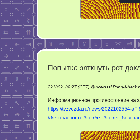
Попытка заткнуть рот док
221002, 09:27 (CET)
@
novosti
Pong-!-back 
Информационное противостояние на з
https://tvzvezda.ru/news/2022102554-aFI
#безопасность
#совбез
#совет_безопа