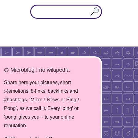
⌬ Microblog ! no wikipedia
Share here your pictures, short
:-)emotions, 8-links, backlinks and
#hashtags. ‘Micro-!-News or Ping-!-
Pong’, as we call it. Every ‘ping’ or
‘pong’ gives you + to your online
reputation.