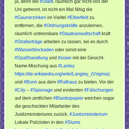
ja, denn die
#Stadt
, räumlich gar nicht von der
Uni getrennt, ist nicht ein Mal fähig die
#Gaunerzinken
im Vieltel
#Elberfeld
zu
entfernen, die
#Ordnungskräfte
anzulernen,
räumlich untrennbare
#Staatsanwaltschaft
kraft
#Strafanträge
arbeiten zu lassen, sei es durch
#Wasserblockaden
oder sonst eine
#Spaßhandlung
und
#siaiei
mit der Gesicht-
Name-Mischung aus
#Lanley
https://de.wikipedia.org/wiki/Langley_(Virginia)
und
#Bonn
aus dem
#Rathaus
zu bieten. Vor der
#City
–
#Spionage
und evidenten
#Fälschungen
auf dem amtlichen
#Blankopapier
weichen sogar
die geschockten Mitarbeiter des
Justizministeriums zurück.
#Justizministerium
Lokale Polizisten in den
#Slums