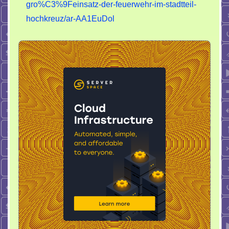
gro%C3%9Feinsatz-der-feuerwehr-im-stadtteil-
hochkreuz/ar-AA1EuDol