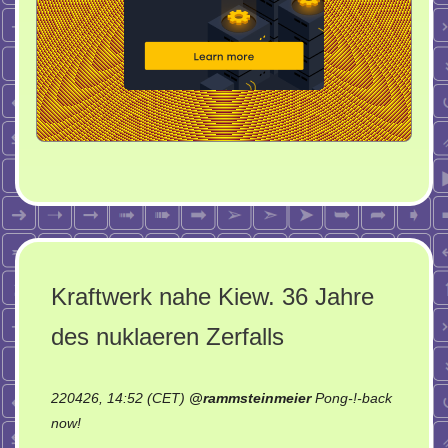
Kraftwerk nahe Kiew. 36 Jahre
des nuklaeren Zerfalls
220426, 14:52 (CET)
@
rammsteinmeier
Pong-!-back
on
now!
Kraftwerk