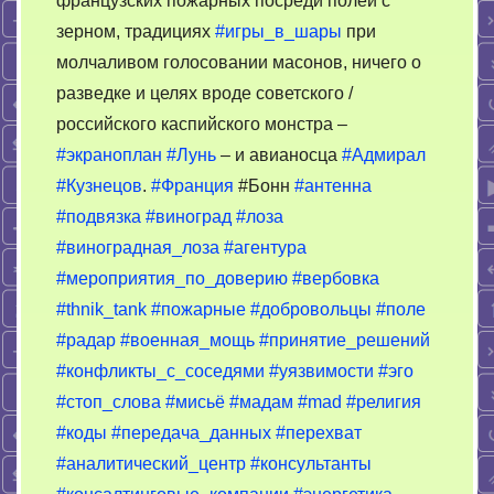
французских пожарных посреди полей с
зерном, традициях
#игры_в_шары
при
молчаливом голосовании масонов, ничего о
разведке и целях вроде советского /
российского каспийского монстра –
#экраноплан
#Лунь
– и авианосца
#Адмирал
#Кузнецов
.
#Франция
#Бонн
#антенна
#подвязка
#виноград
#лоза
#виноградная_лоза
#агентура
#мероприятия_по_доверию
#вербовка
#thnik_tank
#пожарные
#добровольцы
#поле
#радар
#военная_мощь
#принятие_решений
#конфликты_с_соседями
#уязвимости
#эго
#стоп_слова
#мисьё
#мадам
#mad
#религия
#коды
#передача_данных
#перехват
#аналитический_центр
#консультанты