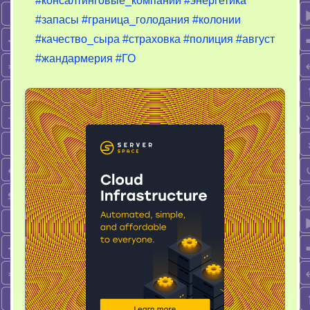
#консалтинговые_компании
#энергетика
#запасы
#граница_голодания
#колонии
#качество_сыра
#страховка
#полиция
#август
#жандармерия
#ГО