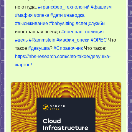
не оттуда.
#трансфер_технологий
#фашизм
#мафия
#опека
#дети
#наводка
#высиживание
#babysitting
#спецслужбы
иностранная псевдо
#военная_полиция
#цель
#Rammstein
#мафия_опеки
#OPEC
Что
такое
#девушка
?
#Справочник
Что такое:
https://nbs-research.com/chto-takoe/девушка-
жаргон/