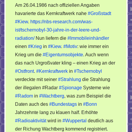
Am 26.04.1986 nach offiziellen Angaben
nahe
havarierte das Kernkraftwerk nahe
#Großstadt
Kiew.
#Kiew
.
https://nbs-research.com/was-
36
Jahre
ist/tschernobyl-30-jahre-in-der-leere-und-
des
radiation/
Nun liefern die
#Immobileinhändler
nuklaeren
einen
#Krieg
in
#Kiew
.
#Motiv
: wie immer ein
Zerfalls
Krieg um die
#Eigentumsobjekte
. Auch wenn
das nach Urgroßvater kling – einen Krieg an der
#Ostfront
.
#Kernkraftwerk
in
#Tschernobyl
verdeckte mit seiner
#Strahlung
die Strahlung
der illegalen #Radar
#Spionage
Systeme wie
#Radom
in
#Wachtberg
, was zum Beispiel die
Daten auch des
#Bundestags
in
#Bonn
Jahrzehnte lang zu klauen half. Erhöhte
#Radioaktivität
wird in
#Wuppertal
deutlich aus
der Richung Wachtberg kommend registriert.