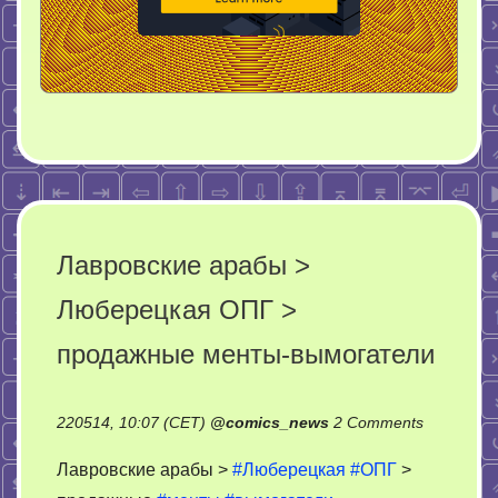
Лавровские арабы >
Люберецкая ОПГ >
продажные менты-вымогатели
on
220514, 10:07 (CET)
@
comics_news
2 Comments
Лавровск
Лавровские арабы >
#Люберецкая
#ОПГ
>
арабы