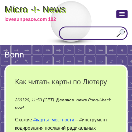
Micro -!- News
lovesunpeace.com 102
Bonn
Как читать карты по Лютеру
260320, 11:50 (CET)
@
comics_news
Pong-!-back
on
now!
Как
Схожие
#карты_местности
– #инструмент
читать
кодирования посланий радикальных
карты