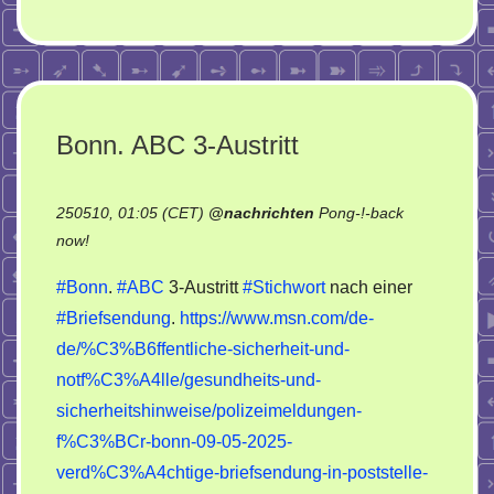
Bonn. ABC 3-Austritt
250510, 01:05 (CET)
@
nachrichten
Pong-!-back
on
now!
Bonn.
#Bonn
.
#ABC
3-Austritt
#Stichwort
nach einer
ABC
#Briefsendung
.
https://www.msn.com/de-
3-
de/%C3%B6ffentliche-sicherheit-und-
Austritt
notf%C3%A4lle/gesundheits-und-
sicherheitshinweise/polizeimeldungen-
f%C3%BCr-bonn-09-05-2025-
verd%C3%A4chtige-briefsendung-in-poststelle-