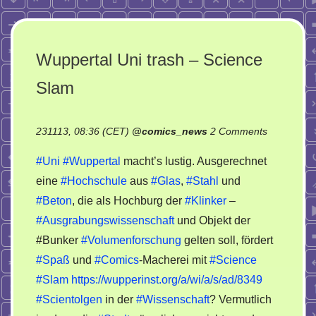
Wuppertal Uni trash – Science
Slam
on
231113, 08:36 (CET)
@
comics_news
2 Comments
Wuppertal
#Uni
#Wuppertal
macht’s lustig. Ausgerechnet
Uni
eine
#Hochschule
aus
#Glas
,
#Stahl
und
trash
#Beton
, die als Hochburg der
#Klinker
–
–
Science
#Ausgrabungswissenschaft
und Objekt der
Slam
#Bunker
#Volumenforschung
gelten soll, fördert
#Spaß
und
#Comics
-Macherei mit
#Science
#Slam
https://wupperinst.org/a/wi/a/s/ad/8349
#Scientolgen
in der
#Wissenschaft
? Vermutlich