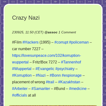
Crazy Nazi
on
230925, 11:50 (CET)
@
assoc
1 Comment
Crazy
#Film
#Hackers
(1995) –
#corrupt
#policeman
–
Nazi
car number 7227 –
https://lovesunpeace.com/102/korruption-
wuppertal
– Fritz!Box 7272 –
#Tannenhof
#Wuppertal
–
#Evangelic
#psychiatry
–
#Korruption
–
#Nazi
–
#Bonn
#espionage
–
placement of wrong
#trail
–
#Kazakhstan
–
#Arbeiter
–
#Samariter
– #Bund –
#medicine
–
#officials
at all