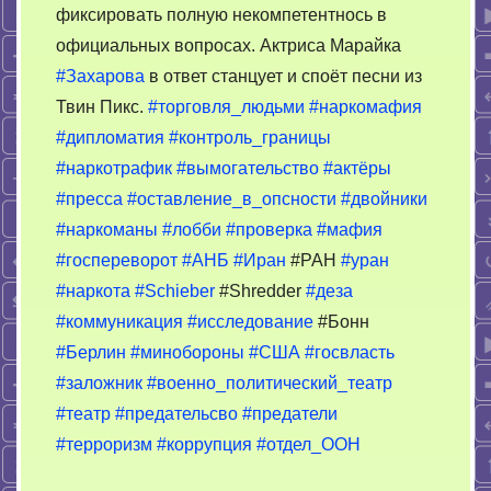
фиксировать полную некомпетентнось в
официальных вопросах. Актриса Марайка
#Захарова
в ответ станцует и споёт песни из
Твин Пикс.
#торговля_людьми
#наркомафия
#дипломатия
#контроль_границы
#наркотрафик
#вымогательство
#актёры
#пресса
#оставление_в_опсности
#двойники
#наркоманы
#лобби
#проверка
#мафия
#госпереворот
#АНБ
#Иран
#РАН
#уран
#наркота
#Schieber
#Shredder
#деза
#коммуникация
#исследование
#Бонн
#Берлин
#минобороны
#США
#госвласть
#заложник
#военно_политический_театр
#театр
#предательсво
#предатели
#терроризм
#коррупция
#отдел_ООН