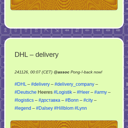
DHL – delivery
on
241126, 00:07 (CET)
@
assoc
Pong-!-back now!
DHL
#DHL
–
#delivery
–
#delivery_company
–
–
#Deutsche
Heeres
#Logistik
–
#Heer
–
#army
–
delivery
#logistics
–
#доставка
–
#Bonn
–
#city
–
#legend
–
#Dalsey
#Hillblom
#Lynn