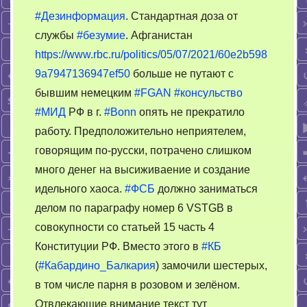
Новости
#Дезинформация
. Стандартная доза от
05.07.2021
службы
#безумие
. Афганистан
13:15
https://www.rbc.ru/politics/05/07/2021/60e2b598
МСК
9a7947136947ef50
больше не путают с
бывшим немецким
#FGAN
#консульство
#МИД
РФ в г.
#Bonn
опять не прекратило
работу. Предположительно неприятелем,
говорящим по-русски, потрачено слишком
много денег на высиживаение и создание
идельного хаоса.
#ФСБ
должно заниматься
делом по параграфу номер 6 VSTGB в
совокупности со статьей 15 часть 4
Конституции РФ. Вместо этого в
#КБ
(
#Кабардино_Балкария
) замочили шестерых,
в том числе парня в розовом и зелёном.
Отвлекающие внимание текст тут