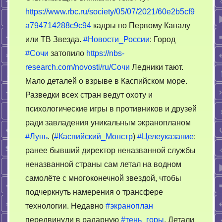
https://www.rbc.ru/society/05/07/2021/60e2b5cf9
a794714288c9c94
кадры по Первому Каналу
или ТВ Звезда.
#Новости_России
: Город
#Сочи
затопило
https://nbs-
research.com/novosti/ru/Сочи
Ледники тают.
Мало деталей о взрыве в Каспийском море.
Разведки всех стран ведут охоту и
психологические игры в противников и друзей
ради завладения уникальным экранопланом
#Лунь
. (
#Каспийский_Монстр
)
#Целеуказание
:
ранее бывший директор неназванной службы
неназванной страны сам летал на водном
самолёте с многоконечной звездой, чтобы
подчеркнуть намерения о трансфере
технологии. Недавно
#экраноплан
передвинули в радарную
#тень_горы
. Детали