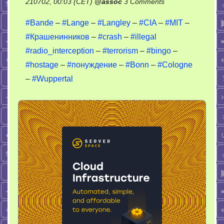
on
210702, 00:03 (CET)
@
assoc
3 Comments
Bande
#Bande
–
#Lange
–
#Langley
–
#CIA
–
#MIT
–
–
#Крашенинников
–
#crash
–
#illegal
bingo
#radio_interception
–
#terrorism
–
#bingo
–
#hostage
–
#понуждение
–
#Bonn
–
#Cologne
–
#Wuppertal