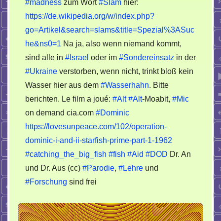
#madness
zum Wort
#Slam
hier:
https://de.wikipedia.org/w/index.php?
go=Artikel&search=slams&title=Spezial%3ASuc
he&ns0=1
Na ja, also wenn niemand kommt,
sind alle in
#Israel
oder im
#Sondereinsatz
in der
#Ukraine
verstorben, wenn nicht, trinkt bloß kein
Wasser hier aus dem
#Wasserhahn
. Bitte
berichten. Le film a joué:
#Alt
#Alt
-Moabit,
#Mic
on demand cia.com
#Dominic
https://lovesunpeace.com/102/operation-
dominic-i-and-ii-starfish-prime-part-1-1962
#catching_the_big_fish
#fish
#Aid
#DOD
Dr. An
und Dr. Aus (cc)
#Parodie
,
#Lehre
und
#Forschung
sind frei