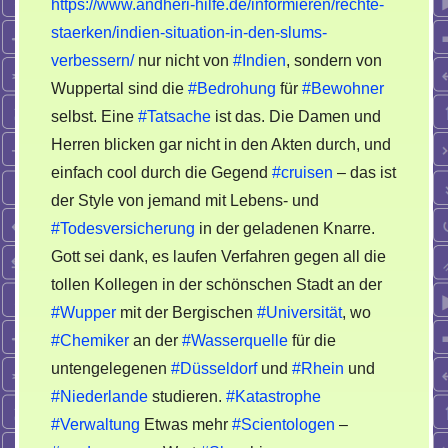
https://www.andheri-hilfe.de/informieren/rechte-
staerken/indien-situation-in-den-slums-
verbessern/
nur nicht von
#Indien
, sondern von
Wuppertal sind die
#Bedrohung
für
#Bewohner
selbst. Eine
#Tatsache
ist das. Die Damen und
Herren blicken gar nicht in den Akten durch, und
einfach cool durch die Gegend
#cruisen
– das ist
der Style von jemand mit Lebens- und
#Todesversicherung
in der geladenen Knarre.
Gott sei dank, es laufen Verfahren gegen all die
tollen Kollegen in der schönschen Stadt an der
#Wupper
mit der Bergischen
#Universität
, wo
#Chemiker
an der
#Wasserquelle
für die
untengelegenen
#Düsseldorf
und
#Rhein
und
#Niederlande
studieren.
#Katastrophe
#Verwaltung
Etwas mehr
#Scientologen
–