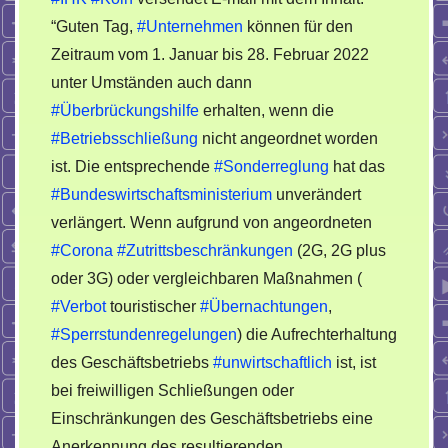
Köln
“Guten Tag,
#Unternehmen
können für den
informiert
Zeitraum vom 1. Januar bis 28. Februar 2022
zu
Corona-
unter Umständen auch dann
Maßnahmen
#Überbrückungshilfe
erhalten, wenn die
#Betriebsschließung
nicht angeordnet worden
ist. Die entsprechende
#Sonderreglung
hat das
#Bundeswirtschaftsministerium
unverändert
verlängert. Wenn aufgrund von angeordneten
#Corona
#Zutrittsbeschränkungen
(2G, 2G plus
oder 3G) oder vergleichbaren Maßnahmen (
#Verbot
touristischer
#Übernachtungen
,
#Sperrstundenregelungen
) die Aufrechterhaltung
des Geschäftsbetriebs
#unwirtschaftlich
ist, ist
bei freiwilligen Schließungen oder
Einschränkungen des Geschäftsbetriebs eine
Anerkennung des resultierenden