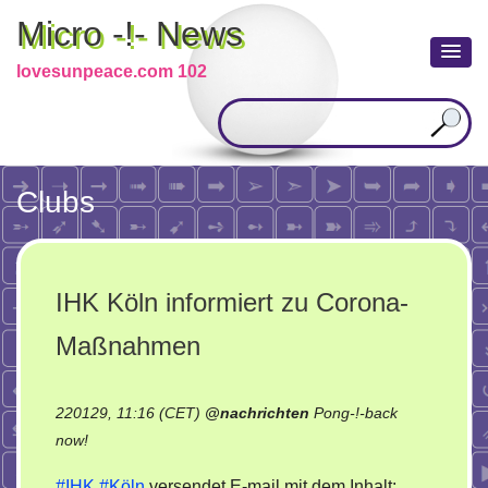
Micro -!- News
lovesunpeace.com 102
Clubs
IHK Köln informiert zu Corona-
Maßnahmen
220129, 11:16 (CET)
@
nachrichten
Pong-!-back
on
now!
IHK
#IHK
#Köln
versendet E-mail mit dem Inhalt: