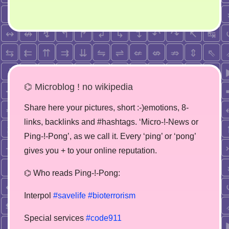
⌬ Microblog ! no wikipedia
Share here your pictures, short :-)emotions, 8-
links, backlinks and #hashtags. ‘Micro-!-News or
Ping-!-Pong’, as we call it. Every ‘ping’ or ‘pong’
gives you + to your online reputation.
⌬ Who reads Ping-!-Pong:
Interpol
#savelife
#bioterrorism
Special services
#code911