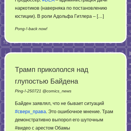
наркотиков (наверняка по постановлению
юстиции). В роли Адольфа Гитлера – […]
on
Pong-!-back now!
Перевод
Госблина
про
Турцию
и
Трамп прикололся над
AH-
глупостью Байдена
меда
Ping-!-
250721
@
comics_news
Байден заявлял, что не бывает ситуаций
#сверх_права
. Это ошибочное мнение. Трам
демонстративно выпорол его шуточным
#видео с арестом Обамы