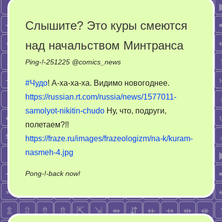
возрасте
от
Слышите? Это куры смеются
18
над начальством Минтранса
до
30
Ping-!-
251225
@
comics_news
лет
#Чудо
! А-ха-ха-ха. Видимо новогоднее.
https://russian.rt.com/russia/news/1577011-
samolyot-nikitin-chudo
Ну, что, подруги,
полетаем?!!
https://fraze.ru/images/frazeologizm/na-k/kuram-
nasmeh-4.jpg
on
Pong-!-back now!
Слышите?
Это
куры