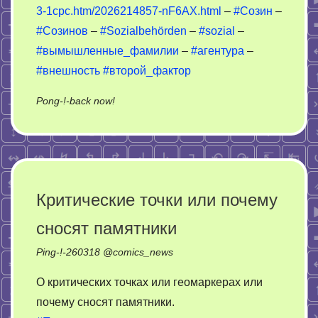
3-1cpc.htm/2026214857-nF6AX.html
–
#Созин
–
#Созинов
–
#Sozialbehörden
–
#sozial
–
#вымышленные_фамилии
–
#агентура
–
#внешность
#второй_фактор
on
Pong-!-back now!
Созин
–
Созинов
Критические точки или почему
сносят памятники
Ping-!-
260318
@
comics_news
О критических точках или геомаркерах или
почему сносят памятники.