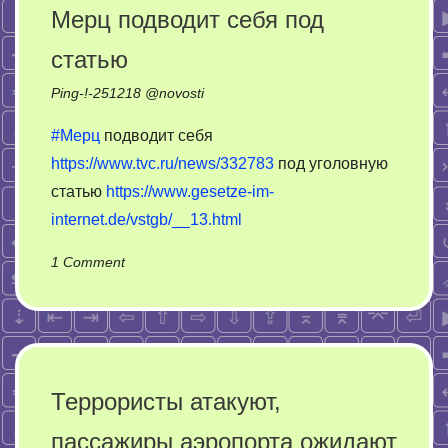
закат
Мерц подводит себя под
статью
Ping-!-
251218
@
novosti
#Мерц
подводит себя
https://www.tvc.ru/news/332783
под уголовную
статью
https://www.gesetze-im-
internet.de/vstgb/__13.html
on
1 Comment
Мерц
подводит
себя
под
статью
Террористы атакуют,
пассажиры аэропорта ожидают