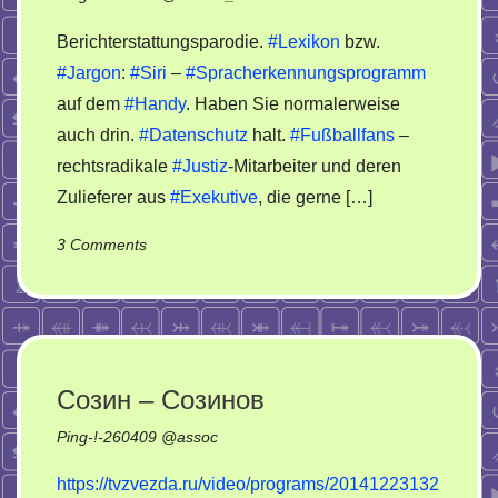
на
Berichterstattungsparodie.
#Lexikon
bzw.
горло
#Jargon
:
#Siri
–
#Spracherkennungsprogramm
auf dem
#Handy
. Haben Sie normalerweise
auch drin.
#Datenschutz
halt.
#Fußballfans
–
rechtsradikale
#Justiz
-Mitarbeiter und deren
Zulieferer aus
#Exekutive
, die gerne […]
on
3 Comments
Bielefeld-
Düsseldorf.
Rechtsradikale
Geschichte
über
Созин – Созинов
linksradikale
Ping-!-
260409
@
assoc
Story
https://tvzvezda.ru/video/programs/20141223132