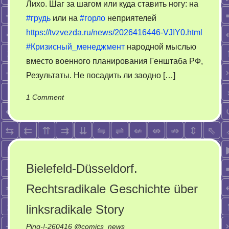
Лихо. Шаг за шагом или куда ставить ногу: на
#грудь
или на
#горло
неприятелей
https://tvzvezda.ru/news/2026416446-VJIY0.html
#Кризисный_менеджмент
народной мыслью
вместо военного планирования Генштаба РФ,
Результаты. Не посадить ли заодно […]
on
1 Comment
Шаг
за
шагом
или
куда
Bielefeld-Düsseldorf.
ставить
Rechtsradikale Geschichte über
ногу:
на
linksradikale Story
грудь
или
Ping-!-
260416
@
comics_news