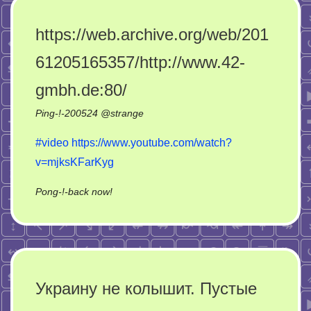
nad
BMW
https://web.archive.org/web/201
#574​
61205165357/http://www.42-
Wasze
Filmy
gmbh.de:80/
Ping-!-
200524
@
strange
#video
https://www.youtube.com/watch?
v=mjksKFarKyg
on
Pong-!-back now!
https://web.archive.org/web/20161205165357
gmbh.de:80/
Украину не колышит. Пустые