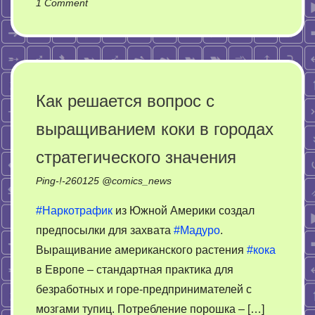
on
1 Comment
Поверьте
в
байки
лекарей
и
Как решается вопрос с
вы
выращиванием коки в городах
смертельно
заболеете
стратегического значения
Ping-!-
260125
@
comics_news
#Наркотрафик
из Южной Америки создал
предпосылки для захвата
#Мадуро
.
Выращивание американского растения
#кока
в Европе – стандартная практика для
безработных и горе-предпринимателей с
мозгами тупиц. Потребление порошка – […]