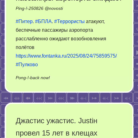
Ping-!-
250826
@
novosti
#Питер
.
#БПЛА
.
#Террористы
атакуют,
беспечные пассажиры аэропорта
расслабленно ожидают возобновления
полётов
https://www.fontanka.ru/2025/08/24/75859575/
#Пулково
on
Pong-!-back now!
Террористы
атакуют,
пассажиры
аэропорта
ожидают
Джастис ужастис. Justiн
провел 15 лет в клещах