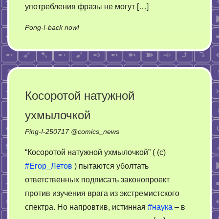
употребления фразы не могут […]
on
Pong-!-back now!
Молодые
семьи.
Плечевая
история.
Косоротой натужной
ухмылочкой
Ping-!-
250717
@
comics_news
“Косоротой натужной ухмылочкой” ( (с)
#Егор_Летов
) пытаются уболтать
ответственных подписать законопроект
против изучения врага из экстремистского
спектра. Но напровтив, истинная
#наука
– в