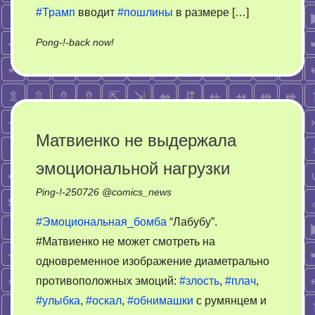
#Трамп
вводит
#пошлины
в размере […]
on
Pong-!-back now!
Валим,
пацаны!
Правительство
создало
список
Матвиенко не выдержала
компаний
эмоциональной нагрузки
для
переезда
Ping-!-
250726
@
comics_news
из
Москвы
#Эмоциональная_бомба
“Лабубу”.
#Матвиенко не может смотреть на
одновременное изображение диаметрально
противоположных эмоций:
#злость
,
#плач
,
#улыбка
,
#оскал
,
#обнимашки
с румянцем и