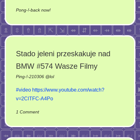
on
Pong-!-back now!
257/49
Stado jeleni przeskakuje nad
BMW #574​ Wasze Filmy
Ping-!-
210306
@
lol
#video
https://www.youtube.com/watch?
v=2ClTFC-A4Po
on
1 Comment
Stado
jeleni
przeskakuje