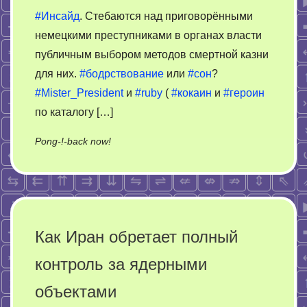
#Инсайд
. Стебаются над приговорёнными
немецкими преступниками в органах власти
публичным выбором методов смертной казни
для них.
#бодрствование
или
#сон
?
#Mister_President
и
#ruby
(
#кокаин
и
#героин
по каталогу […]
on
Pong-!-back now!
Non-
DEA
новости
о
психике:
Как Иран обретает полный
бодрствование
контроль за ядерными
или
сон
объектами