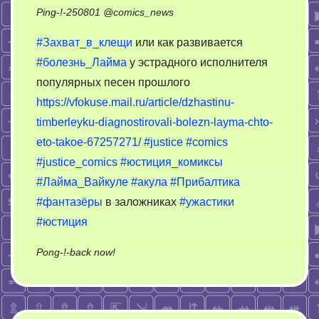
Ping-!-
250801
@
comics_news
#Захват_в_клещи
или как развивается
#болезнь_Лайма
у эстрадного исполнителя
популярных песен прошлого
https://vfokuse.mail.ru/article/dzhastinu-
timberleyku-diagnostirovali-bolezn-layma-chto-
eto-takoe-67257271/
#justice
#comics
#justice_comics
#юстиция_комиксы
#Лайма_Вайкуле
#акула
#Прибалтика
#фантазёры
в заложниках
#ужастики
#юстиция
on
Pong-!-back now!
Джастис
ужастис.
Justiн