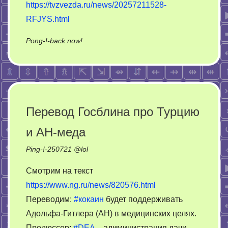
https://tvzvezda.ru/news/20257211528-
RFJYS.html
on
Pong-!-back now!
Соединенные
Штаты
разместили
термоядерные
бомбы
Перевод Госблина про Турцию
в
и AH-меда
Великобритании
Ping-!-
250721
@
lol
Смотрим на текст
https://www.ng.ru/news/820576.html
Переводим:
#кокаин
будет поддерживать
Адольфа-Гитлера (AH) в медицинских целях.
Продюссер:
#DEA
– адиминистрация дачи