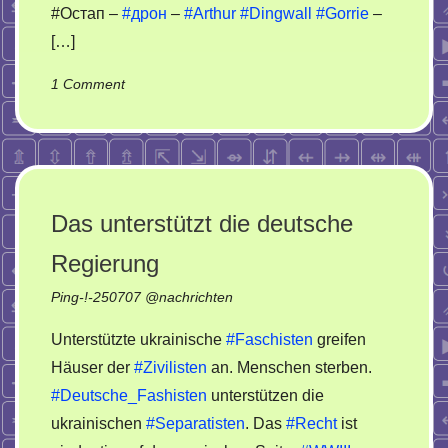
#Остап –
#дрон
–
#Arthur
#Dingwall
#Gorrie
–
[…]
on
1 Comment
Геопространственная
разведка
Das unterstützt die deutsche
Regierung
Ping-!-
250707
@
nachrichten
Unterstützte ukrainische
#Faschisten
greifen
Häuser der
#Zivilisten
an. Menschen sterben.
#Deutsche_Fashisten
unterstützen die
ukrainischen
#Separatisten
. Das
#Recht
ist