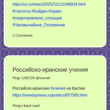
https://vz.ru/news/2025/7/21/1346834.html
#глупость
#Байден
#право
#сверхправовая_ситуация
#Чрезвычайное_Положение
on
2 Comments
Трамп
прикололся
над
глупостью
Байдена
Российско-иранские учения
Ping-!-
250720
@
novosti
Российско-иранские
#учения
на Каспии
https://newdaynews.ru/politics/857585.html
on
Pong-!-back now!