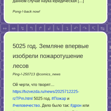
данном случае наука юридическая […]
on
Pong-!-back now!
Косоротой
натужной
ухмылочкой
5025 год. Земляне впервые
изобрели пожаротушение
лесов
Ping-!-
250713
@
comics_news
Ой черти, что творят…
https://tvzvezda.ru/news/2025712225-
rzTPm.html
5025 год.
#Пожар
и
#человечество
. Дело было так:
#дрон
или