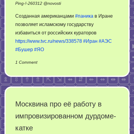
Ping-!-
260312
@
novosti
Созданная американцами
#паника
в Иране
позволяет исламскому государству
избавиться от российских кураторов
https://www.tvc.ru/news/338578
#Иран
#АЭС
#Бушер
#ЯО
on
1 Comment
Как
Иран
обретает
полный
контроль
Москвина про её работу в
за
импровизированном дурдоме-
ядерными
объектами
катке