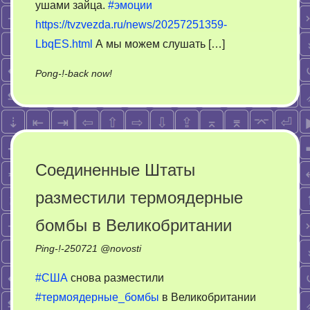
ушами зайца.
#эмоции
https://tvzvezda.ru/news/20257251359-
LbqES.html
А мы можем слушать […]
on
Pong-!-back now!
Матвиенко
не
выдержала
эмоциональной
нагрузки
Соединенные Штаты
разместили термоядерные
бомбы в Великобритании
Ping-!-
250721
@
novosti
#США
снова разместили
#термоядерные_бомбы
в Великобритании