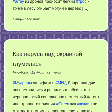
#array
из дронов проносит лёгкий
#трос
к
точке в лесу огибает могучее дерево […]
on
Pong-!-back now!
5025
год.
Земляне
впервые
изобрели
Как нерусь над окраиной
пожаротушение
глумилась
лесов
Ping-!-
250712
@
comics_news
#Мудрецы
халифата в
#МИД
Лавровландии
посоветовались и решили что абсолютно
черноволосый совершенно неместный #агент
иностранного влияния
#Green
как
#кокаин
не
мог знать о мнимых преступлениях плохих