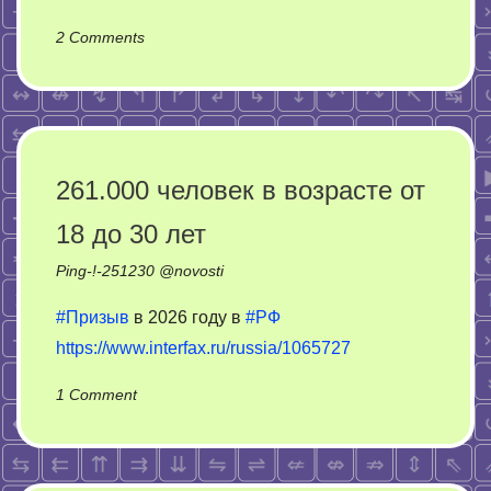
on
2 Comments
Как
решается
вопрос
с
выращиванием
261.000 человек в возрасте от
коки
18 до 30 лет
в
городах
Ping-!-
251230
@
novosti
стратегического
значения
#Призыв
в 2026 году в
#РФ
https://www.interfax.ru/russia/1065727
on
1 Comment
261.000
человек
в