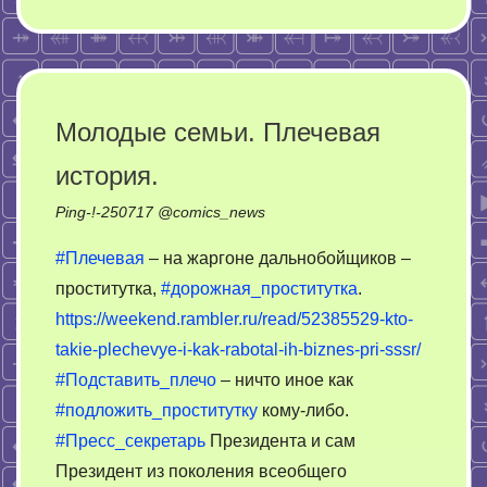
Российско-
иранские
учения
Молодые семьи. Плечевая
история.
Ping-!-
250717
@
comics_news
#Плечевая
– на жаргоне дальнобойщиков –
проститутка,
#дорожная_проститутка
.
https://weekend.rambler.ru/read/52385529-kto-
takie-plechevye-i-kak-rabotal-ih-biznes-pri-sssr/
#Подставить_плечо
– ничто иное как
#подложить_проститутку
кому-либо.
#Пресс_секретарь
Президента и сам
Президент из поколения всеобщего