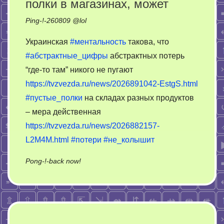
полки в магазинах, может
Ping-!-
260809
@
lol
Украинская
#ментальность
такова, что
#абстрактные_цифры
абстрактных потерь
“где-то там” никого не пугают
https://tvzvezda.ru/news/2026891042-EstgS.html
#пустые_полки
на складах разных продуктов
– мера действенная
https://tvzvezda.ru/news/2026882157-
L2M4M.html
#потери
#не_колышит
on
Pong-!-back now!
Украину
не
колышит.
Пустые
полки