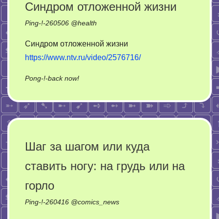
Синдром отложенной жизни
в
Ping-!-
260506
@
health
магазинах,
может
Синдром отложенной жизни
https://www.ntv.ru/video/2576716/
on
Pong-!-back now!
Синдром
отложенной
жизни
Шаг за шагом или куда
ставить ногу: на грудь или на
горло
Ping-!-
260416
@
comics_news