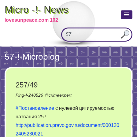
Micro -!- News
lovesunpeace.com 102
57
-!-Microblog
257/49
Ping-!-
240526
@
crimeexpert
#Постановление
с нулевой цитируемостью
названия 257
http://publication.pravo.gov.ru/document/000120
2405230021