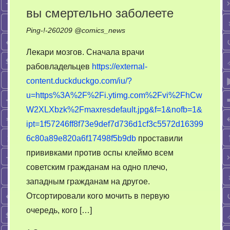
вы смертельно заболеете
дурдоме-
катке
Ping-!-
260209
@
comics_news
Лекари мозгов. Сначала врачи
рабовладельцев
https://external-
content.duckduckgo.com/iu/?
u=https%3A%2F%2Fi.ytimg.com%2Fvi%2FhCw
W2XLXbzk%2Fmaxresdefault.jpg&f=1&nofb=1&
ipt=1f57246ff8f73e9def7d736d1cf3c5572d16399
6c80a89e820a6f17498f5b9db
проставили
прививками против оспы клеймо всем
советским гражданам на одно плечо,
западным гражданам на другое.
Отсортировали кого мочить в первую
очередь, кого […]