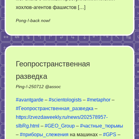
хохлов-агентов фашистов […]
on
Pong-!-back now!
Как
нерусь
над
окраиной
глумилась
Геопространственная
разведка
Ping-!-
250712
@
assoc
#avantgarde
–
#scientologists
–
#metaphor
–
#Геопространственная_разведка
–
https://zvezdaweekly.ru/news/202578957-
sIbRg.html
–
#GEO_Group
–
#частные_тюрьмы
–
#приборы_слежения
на машинах –
#GPS
–