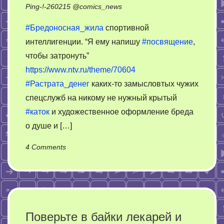
Ping-!-
260215
@
comics_news
#Бредоносная_жила
спортивной
интеллигенции. “Я ему напишу
#посвящение
,
чтобы затронуть”
https://www.ntv.ru/theme/70604
#Растрата_денег
каких-то замысловтых чужих
спецслужб на никому не нужный крытый
#каток
и художественное оформление бреда
о душе и […]
on
4 Comments
Москвина
про
её
работу
в
Поверьте в байки лекарей и
импровизированном