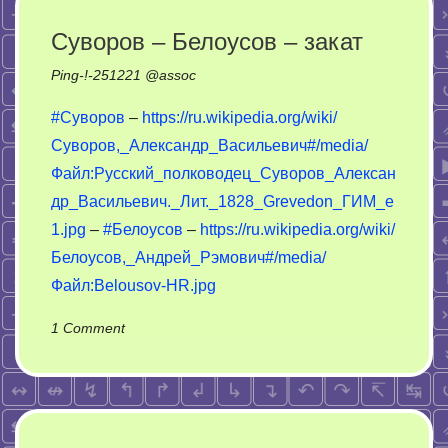
смеются
над
Суворов – Белоусов – закат
начальством
Ping-!-
251221
@
assoc
Минтранса
#Суворов
–
https://ru.wikipedia.org/wiki/
Суворов,_Александр_Васильевич#/media/
Файл:Русский_полководец_Суворов_Алексан
др_Васильевич._Лит._1828_Grevedon_ГИМ_e
1.jpg
–
#Белоусов
–
https://ru.wikipedia.org/wiki/
Белоусов,_Андрей_Рэмович#/media/
Файл:Belousov-HR.jpg
on
1 Comment
Суворов
–
Белоусов
–