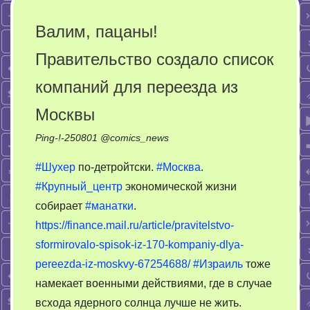
провел
15
Валим, пацаны!
лет
Правительство создало список
в
клещах
компаний для переезда из
Москвы
Ping-!-
250801
@
comics_news
#Шухер
по-детройтски.
#Москва
.
#Крупный_центр
экономической жизни
собирает
#манатки
.
https://finance.mail.ru/article/pravitelstvo-
sformirovalo-spisok-iz-170-kompaniy-dlya-
pereezda-iz-moskvy-67254688/
#Израиль
тоже
намекает военными действиями, где в случае
всхода ядерного солнца лучше не жить.