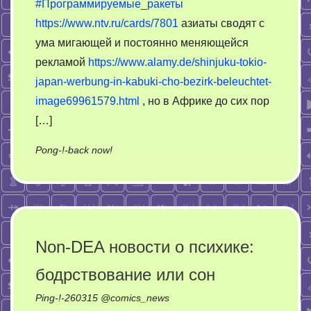
#Программируемые_ракеты
https://www.ntv.ru/cards/7801
азиаты сводят с
ума мигающей и постоянно меняющейся
рекламой
https://www.alamy.de/shinjuku-tokio-
japan-werbung-in-kabuki-cho-bezirk-beleuchtet-
image69961579.html
, но в Африке до сих пор
[…]
on
Pong-!-back now!
Критические
точки
или
почему
сносят
Non-DEA новости о психике:
памятники
бодрствование или сон
Ping-!-
260315
@
comics_news