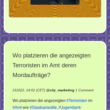
Wo platzieren die angezeigten
Terroristen im Amt deren
Mordaufträge?
on
211022, 14:02 (CET)
@
city_marketing
1 Comment
Wo
Wo platzieren die angezeigten
#Terroristen
im
platzieren
#Amt
wie
#Staatsanwälte
,
#Jugendamt
-
die