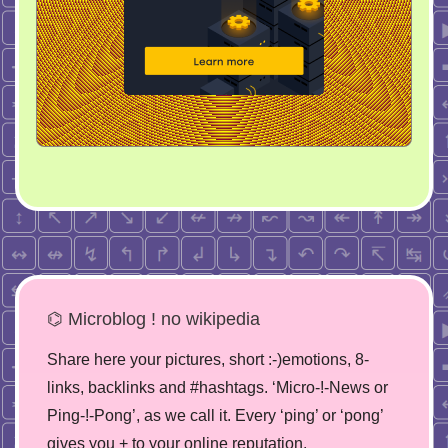
⌬ Microblog ! no wikipedia
Share here your pictures, short :-)emotions, 8-
links, backlinks and #hashtags. ‘Micro-!-News or
Ping-!-Pong’, as we call it. Every ‘ping’ or ‘pong’
gives you + to your online reputation.