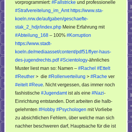
vorprogrammiert:
#Fallstricke
und professionelle
#Strafvereitelung_im_Amt
https://www.sta-
koeln.nrw.de/aufgaben/geschaefte-
stak_2_hdjr/index.php
Meine Erfahrung mit
#Abteilung_168
– 100%
#Korruption
https://www.stadt-
koeln.de/mediaasset/content/pdf51/flyer-haus-
des-jugendrechts.pdf
#Scientology
-ähnliches
Muster liest man so: Namen –
#Rachel
#Ettelt
#Reuther
> die
#Rollenverteilung
>
#Rache
ver
#eitelt
#Reue
. Nicht vergessen, das immer noch
fashistische
#Jugendamt
ist als eine
#Nazi
-
Einrichtung entstanden. Dort arbeiten die halb-
gelehrnten
#Hobby
#Psychologen
mit Vorliebe
zu absichtlichen Fehlern, über welche man sich
nachher beschweren darf, Hauptsache für die ist