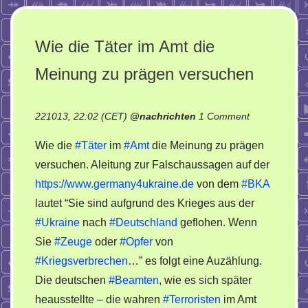
Wie die Täter im Amt die
Meinung zu prägen versuchen
on
221013, 22:02 (CET)
@
nachrichten
1 Comment
Wie
Wie die
#Täter
im
#Amt
die Meinung zu prägen
die
versuchen. Aleitung zur Falschaussagen auf der
Täter
https://www.germany4ukraine.de
von dem
#BKA
im
Amt
lautet “Sie sind aufgrund des Krieges aus der
die
#Ukraine
nach
#Deutschland
geflohen. Wenn
Meinung
Sie
#Zeuge
oder
#Opfer
von
zu
#Kriegsverbrechen
…” es folgt eine Auzählung.
prägen
Die deutschen
#Beamten
, wie es sich später
versuchen
heausstellte – die wahren
#Terroristen
im Amt