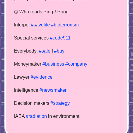
⌬ Who reads Ping-!-Pong:
Interpol
#savelife
#bioterrorism
Special services
#code911
Everybody:
#sale
!
#buy
Moneymaker
#business
#company
Lawyer
#evidence
Intelligence
#newsmaker
Decision makers
#strategy
IAEA
#radiation
in environment