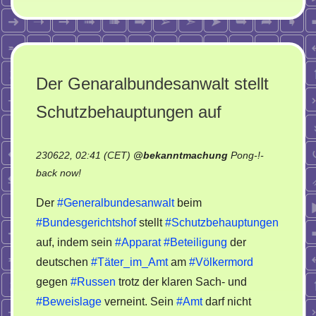
Der Genaralbundesanwalt stellt
Schutzbehauptungen auf
230622, 02:41 (CET)
@
bekanntmachung
Pong-!-
on
back now!
Der
Der
#Generalbundesanwalt
beim
Genaralbundesanwalt
#Bundesgerichtshof
stellt
#Schutzbehauptungen
stellt
auf, indem sein
#Apparat
#Beteiligung
der
Schutzbehauptungen
auf
deutschen
#Täter_im_Amt
am
#Völkermord
gegen
#Russen
trotz der klaren Sach- und
#Beweislage
verneint. Sein
#Amt
darf nicht