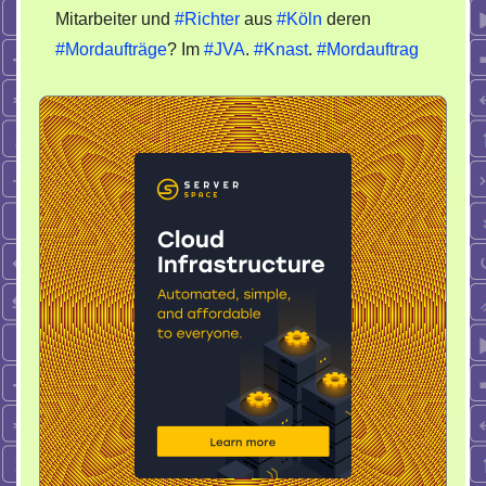
Mitarbeiter und
#Richter
aus
#Köln
deren
angezeigt
Terroriste
#Mordaufträge
? Im
#JVA
.
#Knast
.
#Mordauftrag
im
Amt
deren
Mordauftr