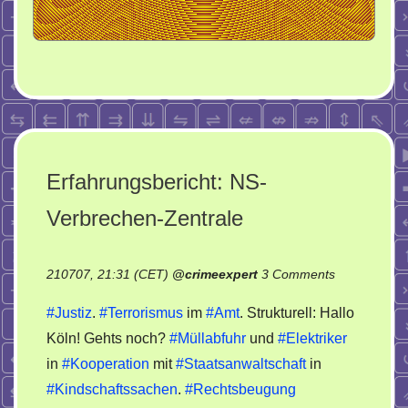
Erfahrungsbericht: NS-
Verbrechen-Zentrale
on
210707, 21:31 (CET)
@
crimeexpert
3 Comments
Erfahrungsbe
#Justiz
.
#Terrorismus
im
#Amt
. Strukturell: Hallo
NS-
Köln! Gehts noch?
#Müllabfuhr
und
#Elektriker
Verbrechen-
in
#Kooperation
mit
#Staatsanwaltschaft
in
Zentrale
#Kindschaftssachen
.
#Rechtsbeugung