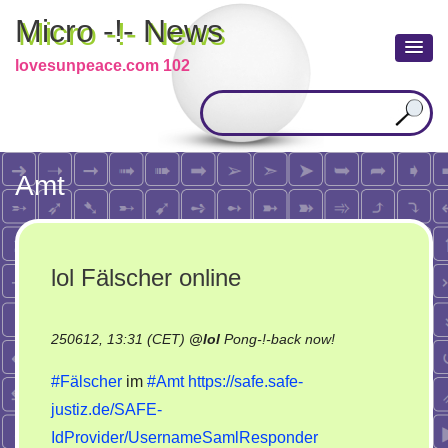
Micro -!- News
lovesunpeace.com 102
Amt
lol Fälscher online
on
250612, 13:31 (CET)
@
lol
Pong-!-back now!
lol
#Fälscher
im
#Amt
https://safe.safe-
Fälscher
justiz.de/SAFE-
online
IdProvider/UsernameSamlResponder