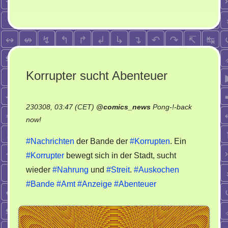
Korrupter sucht Abenteuer
230308, 03:47 (CET)
@
comics_news
Pong-!-back
on
now!
Korrupter
#Nachrichten
der Bande der
#Korrupten
. Ein
sucht
#Korrupter
bewegt sich in der Stadt, sucht
Abenteuer
wieder
#Nahrung
und
#Streit
.
#Auskochen
#Bande
#Amt
#Anzeige
#Abenteuer