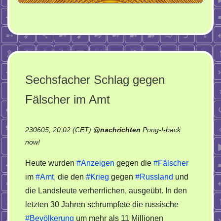
Sechsfacher Schlag gegen
Fälscher im Amt
230605, 20:02 (CET)
@
nachrichten
Pong-!-back
on
now!
Sechsfacher
Heute wurden
#Anzeigen
gegen die
#Fälscher
Schlag
im
#Amt
, die den
#Krieg
gegen
#Russland
und
gegen
die Landsleute verherrlichen, ausgeübt. In den
Fälscher
im
letzten 30 Jahren schrumpfete die russische
Amt
#Bevölkerung
um mehr als 11 Millionen