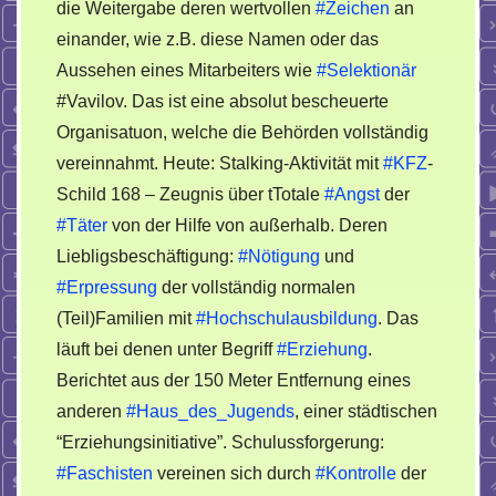
die Weitergabe deren wertvollen
#Zeichen
an
einander, wie z.B. diese Namen oder das
Aussehen eines Mitarbeiters wie
#Selektionär
#Vavilov. Das ist eine absolut bescheuerte
Organisatuon, welche die Behörden vollständig
vereinnahmt. Heute: Stalking-Aktivität mit
#KFZ
-
Schild 168 – Zeugnis über tTotale
#Angst
der
#Täter
von der Hilfe von außerhalb. Deren
Liebligsbeschäftigung:
#Nötigung
und
#Erpressung
der vollständig normalen
(Teil)Familien mit
#Hochschulausbildung
. Das
läuft bei denen unter Begriff
#Erziehung
.
Berichtet aus der 150 Meter Entfernung eines
anderen
#Haus_des_Jugends
, einer städtischen
“Erziehungsinitiative”. Schulussforgerung:
#Faschisten
vereinen sich durch
#Kontrolle
der