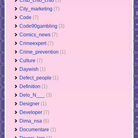
Chto_chto_chto
(3)
City_marketing
(7)
Code
(7)
Code90gambling
(3)
Comics_news
(7)
Crimeexpert
(7)
Crime_prevention
(1)
Culture
(7)
Daywish
(1)
Defect_people
(1)
Definition
(1)
Delo_N___
(3)
Designer
(1)
Developer
(7)
Dima_nsa
(6)
Documentare
(1)