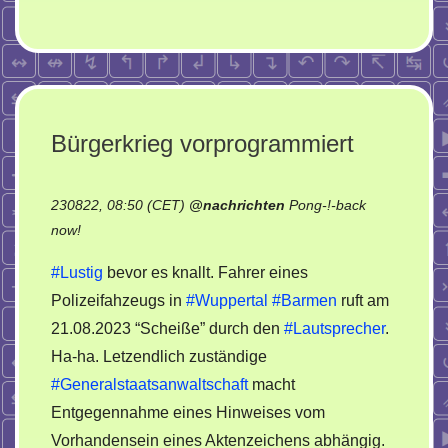
Bürgerkrieg vorprogrammiert
230822, 08:50 (CET)
@
nachrichten
Pong-!-back
on
now!
Bürgerkrieg
#Lustig
bevor es knallt. Fahrer eines
vorprogrammiert
Polizeifahzeugs in
#Wuppertal
#Barmen
ruft am
21.08.2023 “Scheiße” durch den
#Lautsprecher
.
Ha-ha. Letzendlich zuständige
#Generalstaatsanwaltschaft
macht
Entgegennahme eines Hinweises vom
Vorhandensein eines Aktenzeichens abhängig.